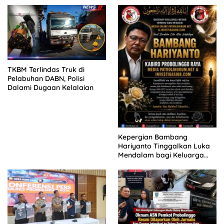
KELUARGA KORBAN
MENGAMUK DI PN MALANG
TKBM Terlindas Truk di
Pelabuhan DABN, Polisi
Dalami Dugaan Kelalaian
Kepergian Bambang
Hariyanto Tinggalkan Luka
Mendalam bagi Keluarga
Besar Patrolihukum.net