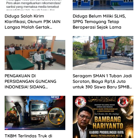
Diduga Salah Kirim
Diduga Belum Miliki SLHS,
Klarifikasi, Oknum P3K IAIN
SPPG Temayang Tetap
Langsa Malah Gertak
Beroperasi Sejak Lama
Wartawan ke Dewan Pers
PENGAKUAN DI
Seragam SMAN 1 Tuban Jadi
PERSIDANGAN GUNCANG
Sorotan, Biaya Rp1,6 Juta
INDONESIA! SIDANG
untuk 390 Siswa Baru SPMB
TUNTUTAN DITUNDA,
2026
KELUARGA KORBAN
MENGAMUK DI PN MALANG
TKBM Terlindas Truk di