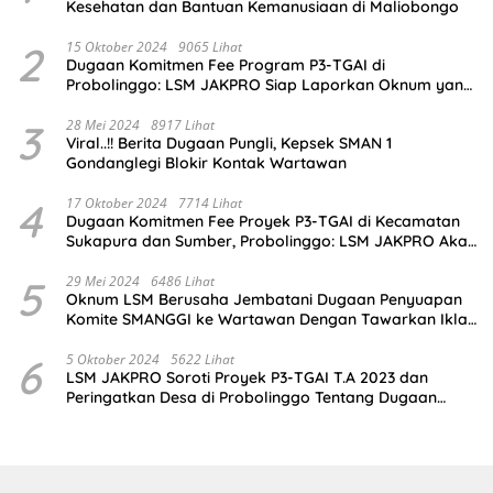
Kesehatan dan Bantuan Kemanusiaan di Maliobongo
2
15 Oktober 2024
9065 Lihat
Dugaan Komitmen Fee Program P3-TGAI di
Probolinggo: LSM JAKPRO Siap Laporkan Oknum yang
Terlibat
3
28 Mei 2024
8917 Lihat
Viral..!! Berita Dugaan Pungli, Kepsek SMAN 1
Gondanglegi Blokir Kontak Wartawan
4
17 Oktober 2024
7714 Lihat
Dugaan Komitmen Fee Proyek P3-TGAI di Kecamatan
Sukapura dan Sumber, Probolinggo: LSM JAKPRO Akan
Ambil Sikap
5
29 Mei 2024
6486 Lihat
Oknum LSM Berusaha Jembatani Dugaan Penyuapan
Komite SMANGGI ke Wartawan Dengan Tawarkan Iklan
2,5 Juta
6
5 Oktober 2024
5622 Lihat
LSM JAKPRO Soroti Proyek P3-TGAI T.A 2023 dan
Peringatkan Desa di Probolinggo Tentang Dugaan
Komitmen Fee Proyek P3-TGAI 2024