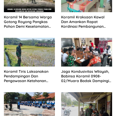
Koramil 14 Bersama Warga
Koramil Kraksaan Kawal
Gotong Royong Pangkas
Dan Amankan Rapat
Pohon Demi Keselamatan
Kordinasi Pembangunan
dan Kebersihan Lingkungan
Sekolah Rakyat
Koramil Tiris Laksanakan
Jaga Kondusivitas Wilayah,
Pendampingan Dan
Babinsa Koramil 0908-
Pengawasan Ketahanan
02/Muara Badak Dampingi
Pangan
Mediasi Sengketa Lahan
Warga