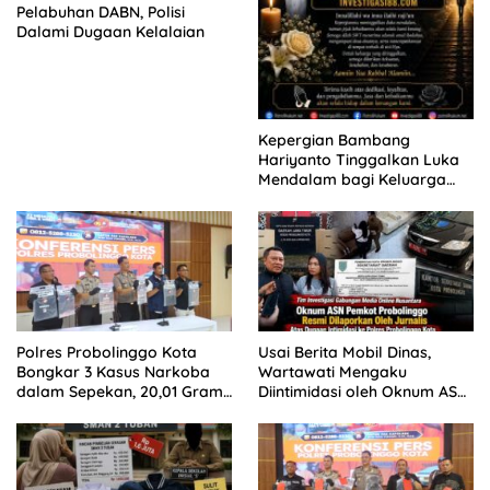
Pelabuhan DABN, Polisi
Dalami Dugaan Kelalaian
Kepergian Bambang
Hariyanto Tinggalkan Luka
Mendalam bagi Keluarga
Besar Patrolihukum.net
Polres Probolinggo Kota
Usai Berita Mobil Dinas,
Bongkar 3 Kasus Narkoba
Wartawati Mengaku
dalam Sepekan, 20,01 Gram
Diintimidasi oleh Oknum ASN
Sabu Disita
Pemkot Probolinggo dan
Tempuh Jalur Hukum