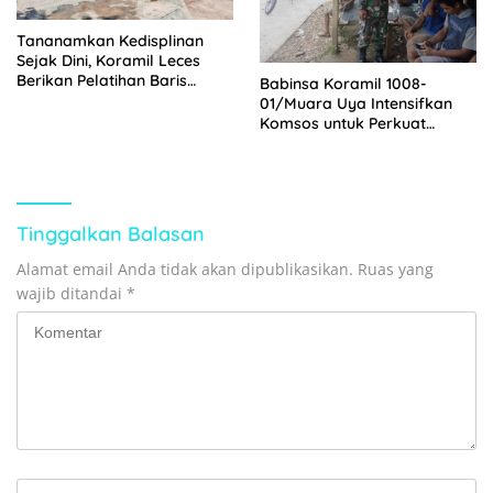
Tananamkan Kedisplinan
Sejak Dini, Koramil Leces
Berikan Pelatihan Baris
Babinsa Koramil 1008-
Berbaris Kepada Pelajar
01/Muara Uya Intensifkan
Komsos untuk Perkuat
Kemanunggalan TNI dan
Rakyat
Tinggalkan Balasan
Alamat email Anda tidak akan dipublikasikan.
Ruas yang
wajib ditandai
*