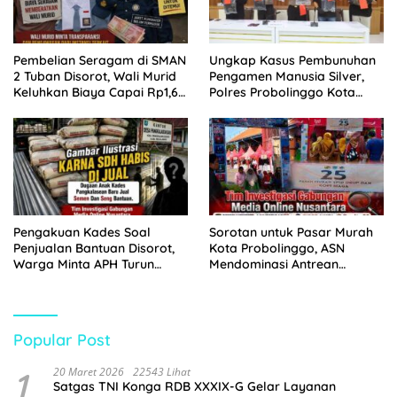
Pembelian Seragam di SMAN
Ungkap Kasus Pembunuhan
2 Tuban Disorot, Wali Murid
Pengamen Manusia Silver,
Keluhkan Biaya Capai Rp1,6
Polres Probolinggo Kota
Juta
Tangkap Dua Pelaku
Pengakuan Kades Soal
Sorotan untuk Pasar Murah
Penjualan Bantuan Disorot,
Kota Probolinggo, ASN
Warga Minta APH Turun
Mendominasi Antrean
Tangan
Pembeli
Popular Post
1
20 Maret 2026
22543 Lihat
Satgas TNI Konga RDB XXXIX-G Gelar Layanan