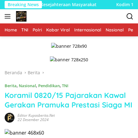
Langsung
jang Kesejahteraan Masyarakat
Breaking News
Kodim 1002/HST Perkuat
ke
konten
Home
TNI
Polri
Kabar Viral
Internasional
Nasional
Peme
Beranda
Berita
Berita
,
Nasional
,
Pendidikan
,
TNI
Koramil 0820/15 Pajarakan Kawal
Gerakan Pramuka Prestasi Siaga MI
Editor Kupasberita.net
22 Desember 2024