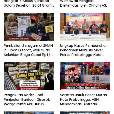
Bongkar 3 Kasus Narkoba
Wartawati Mengaku
dalam Sepekan, 20,01 Gram
Diintimidasi oleh Oknum ASN
Sabu Disita
Pemkot Probolinggo dan
Tempuh Jalur Hukum
Pembelian Seragam di SMAN
Ungkap Kasus Pembunuhan
2 Tuban Disorot, Wali Murid
Pengamen Manusia Silver,
Keluhkan Biaya Capai Rp1,6
Polres Probolinggo Kota
Juta
Tangkap Dua Pelaku
Pengakuan Kades Soal
Sorotan untuk Pasar Murah
Penjualan Bantuan Disorot,
Kota Probolinggo, ASN
Warga Minta APH Turun
Mendominasi Antrean
Tangan
Pembeli