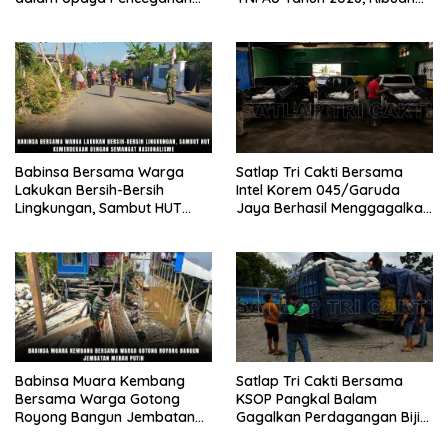
Gizi Buruk
Warga Kalsel Nikmati
Layanan Kesehatan Gratis
dan Bazar UMKM Murah
Babinsa Bersama Warga
Satlap Tri Cakti Bersama
Lakukan Bersih-Bersih
Intel Korem 045/Garuda
Lingkungan, Sambut HUT
Jaya Berhasil Menggagalkan
Kemerdekaan dengan
Penyelundupan Bijih Timah
Semangat Nasionalisme
Ilegal dan Menyelamatkan
Potensi Kerugian Negara
Sebesar Rp6,7 Miliar
Babinsa Muara Kembang
Satlap Tri Cakti Bersama
Bersama Warga Gotong
KSOP Pangkal Balam
Royong Bangun Jembatan
Gagalkan Perdagangan Bijih
Merah Putih
dan Balok Timah Ilegal 14,95