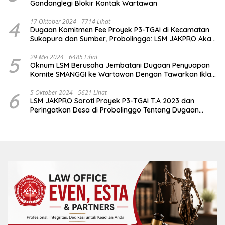
Gondanglegi Blokir Kontak Wartawan
4
17 Oktober 2024
7714 Lihat
Dugaan Komitmen Fee Proyek P3-TGAI di Kecamatan
Sukapura dan Sumber, Probolinggo: LSM JAKPRO Akan
Ambil Sikap
5
29 Mei 2024
6485 Lihat
Oknum LSM Berusaha Jembatani Dugaan Penyuapan
Komite SMANGGI ke Wartawan Dengan Tawarkan Iklan
2,5 Juta
6
5 Oktober 2024
5621 Lihat
LSM JAKPRO Soroti Proyek P3-TGAI T.A 2023 dan
Peringatkan Desa di Probolinggo Tentang Dugaan
Komitmen Fee Proyek P3-TGAI 2024