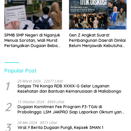
SPMB SMP Negeri di Nganjuk
Gen Z Angkat Suara!
Menuai Sorotan, Wali Murid
Pembangunan Daerah Dinilai
Pertanyakan Dugaan Beban
Belum Menjawab Kebutuhan
Biaya Seragam dan Peran
Generasi Muda
Pengawasan Dinas
Pendidikan
Popular Post
1
20 Maret 2026
22077 Lihat
Satgas TNI Konga RDB XXXIX-G Gelar Layanan
Kesehatan dan Bantuan Kemanusiaan di Maliobongo
2
15 Oktober 2024
8969 Lihat
Dugaan Komitmen Fee Program P3-TGAI di
Probolinggo: LSM JAKPRO Siap Laporkan Oknum yang
Terlibat
3
28 Mei 2024
8915 Lihat
Viral..!! Berita Dugaan Pungli, Kepsek SMAN 1