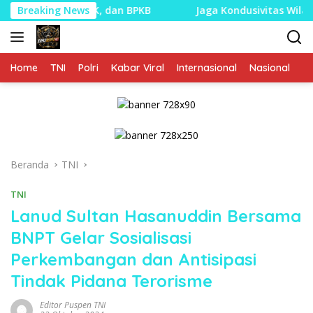
Langsung
 STNK, dan BPKB
Breaking News
Jaga Kondusivitas Wilayah, Babinsa 
ke
konten
Home
TNI
Polri
Kabar Viral
Internasional
Nasional
P
Beranda
TNI
TNI
Lanud Sultan Hasanuddin Bersama
BNPT Gelar Sosialisasi
Perkembangan dan Antisipasi
Tindak Pidana Terorisme
Editor Puspen TNI