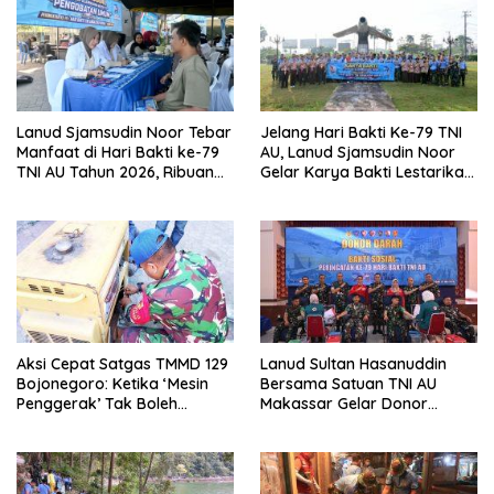
Lanud Sjamsudin Noor Tebar
Jelang Hari Bakti Ke-79 TNI
Manfaat di Hari Bakti ke-79
AU, Lanud Sjamsudin Noor
TNI AU Tahun 2026, Ribuan
Gelar Karya Bakti Lestarikan
Warga Kalsel Nikmati
Warisan Sejarah Dirgantara
Layanan Kesehatan Gratis
dan Bazar UMKM Murah
Aksi Cepat Satgas TMMD 129
Lanud Sultan Hasanuddin
Bojonegoro: Ketika ‘Mesin
Bersama Satuan TNI AU
Penggerak’ Tak Boleh
Makassar Gelar Donor
Padam di Kesongo
Darah, Wujud Nyata
Pengabdian bagi
Kemanusiaan