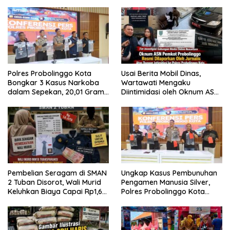
Besar Patrolihukum.net
Polres Probolinggo Kota
Usai Berita Mobil Dinas,
Bongkar 3 Kasus Narkoba
Wartawati Mengaku
dalam Sepekan, 20,01 Gram
Diintimidasi oleh Oknum ASN
Sabu Disita
Pemkot Probolinggo dan
Tempuh Jalur Hukum
Pembelian Seragam di SMAN
Ungkap Kasus Pembunuhan
2 Tuban Disorot, Wali Murid
Pengamen Manusia Silver,
Keluhkan Biaya Capai Rp1,6
Polres Probolinggo Kota
Juta
Tangkap Dua Pelaku