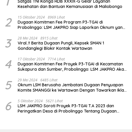
1
Satgas TNI Konga RDB XXXIX-G Gelar Layanan
Kesehatan dan Bantuan Kemanusiaan di Maliobongo
2
15 Oktober 2024
8969 Lihat
Dugaan Komitmen Fee Program P3-TGAI di
Probolinggo: LSM JAKPRO Siap Laporkan Oknum yang
Terlibat
3
28 Mei 2024
8915 Lihat
Viral..!! Berita Dugaan Pungli, Kepsek SMAN 1
Gondanglegi Blokir Kontak Wartawan
4
17 Oktober 2024
7714 Lihat
Dugaan Komitmen Fee Proyek P3-TGAI di Kecamatan
Sukapura dan Sumber, Probolinggo: LSM JAKPRO Akan
Ambil Sikap
5
29 Mei 2024
6485 Lihat
Oknum LSM Berusaha Jembatani Dugaan Penyuapan
Komite SMANGGI ke Wartawan Dengan Tawarkan Iklan
2,5 Juta
6
5 Oktober 2024
5621 Lihat
LSM JAKPRO Soroti Proyek P3-TGAI T.A 2023 dan
Peringatkan Desa di Probolinggo Tentang Dugaan
Komitmen Fee Proyek P3-TGAI 2024