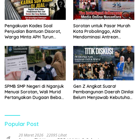
Pengakuan Kades Soal
Sorotan untuk Pasar Murah
Penjualan Bantuan Disorot,
Kota Probolinggo, ASN
Warga Minta APH Turun
Mendominasi Antrean
Tangan
Pembeli
SPMB SMP Negeri di Nganjuk
Gen Z Angkat Suara!
Menuai Sorotan, Wali Murid
Pembangunan Daerah Dinilai
Pertanyakan Dugaan Beban
Belum Menjawab Kebutuhan
Biaya Seragam dan Peran
Generasi Muda
Pengawasan Dinas
Pendidikan
Popular Post
20 Maret 2026
22095 Lihat