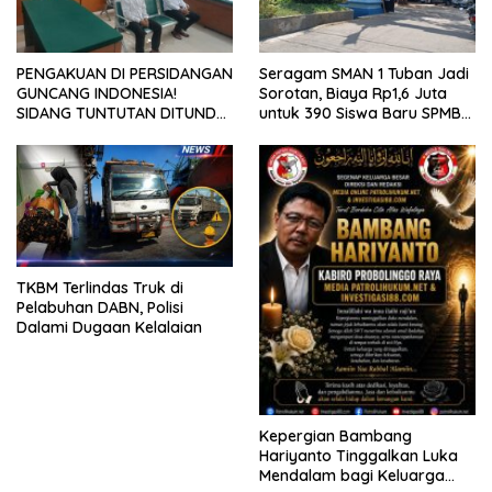
PENGAKUAN DI PERSIDANGAN
Seragam SMAN 1 Tuban Jadi
GUNCANG INDONESIA!
Sorotan, Biaya Rp1,6 Juta
SIDANG TUNTUTAN DITUNDA,
untuk 390 Siswa Baru SPMB
KELUARGA KORBAN
2026
MENGAMUK DI PN MALANG
TKBM Terlindas Truk di
Pelabuhan DABN, Polisi
Dalami Dugaan Kelalaian
Kepergian Bambang
Hariyanto Tinggalkan Luka
Mendalam bagi Keluarga