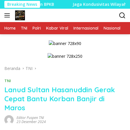
Langsung
TNK, dan BPKB
Breaking News
Jaga Kondusivitas Wilayah, Babinsa Kor
ke
konten
Home
TNI
Polri
Kabar Viral
Internasional
Nasional
P
Beranda
TNI
TNI
Lanud Sultan Hasanuddin Gerak
Cepat Bantu Korban Banjir di
Maros
Editor Puspen TNI
23 Desember 2024