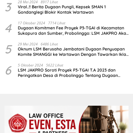
3
28 Mei 2024
8917 Lihat
Viral..!! Berita Dugaan Pungli, Kepsek SMAN 1
Gondanglegi Blokir Kontak Wartawan
4
17 Oktober 2024
7714 Lihat
Dugaan Komitmen Fee Proyek P3-TGAI di Kecamatan
Sukapura dan Sumber, Probolinggo: LSM JAKPRO Akan
Ambil Sikap
5
29 Mei 2024
6486 Lihat
Oknum LSM Berusaha Jembatani Dugaan Penyuapan
Komite SMANGGI ke Wartawan Dengan Tawarkan Iklan
2,5 Juta
6
5 Oktober 2024
5622 Lihat
LSM JAKPRO Soroti Proyek P3-TGAI T.A 2023 dan
Peringatkan Desa di Probolinggo Tentang Dugaan
Komitmen Fee Proyek P3-TGAI 2024