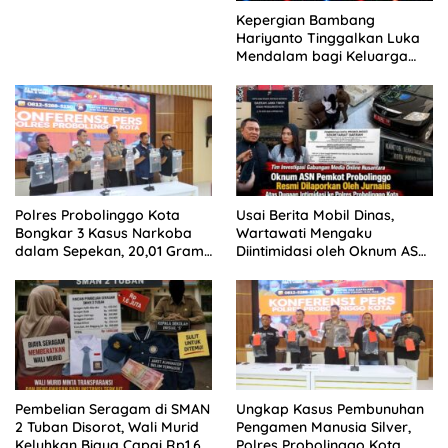
Kepergian Bambang
Hariyanto Tinggalkan Luka
Mendalam bagi Keluarga
Besar Patrolihukum.net
Polres Probolinggo Kota
Usai Berita Mobil Dinas,
Bongkar 3 Kasus Narkoba
Wartawati Mengaku
dalam Sepekan, 20,01 Gram
Diintimidasi oleh Oknum ASN
Sabu Disita
Pemkot Probolinggo dan
Tempuh Jalur Hukum
Pembelian Seragam di SMAN
Ungkap Kasus Pembunuhan
2 Tuban Disorot, Wali Murid
Pengamen Manusia Silver,
Keluhkan Biaya Capai Rp1,6
Polres Probolinggo Kota