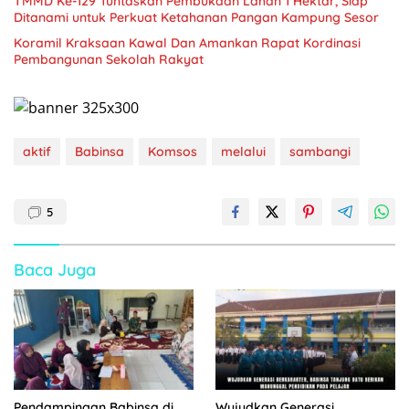
TMMD Ke-129 Tuntaskan Pembukaan Lahan 1 Hektar, Siap
Ditanami untuk Perkuat Ketahanan Pangan Kampung Sesor
Koramil Kraksaan Kawal Dan Amankan Rapat Kordinasi
Pembangunan Sekolah Rakyat
aktif
Babinsa
Komsos
melalui
sambangi
5
Baca Juga
Pendampingan Babinsa di
Wujudkan Generasi