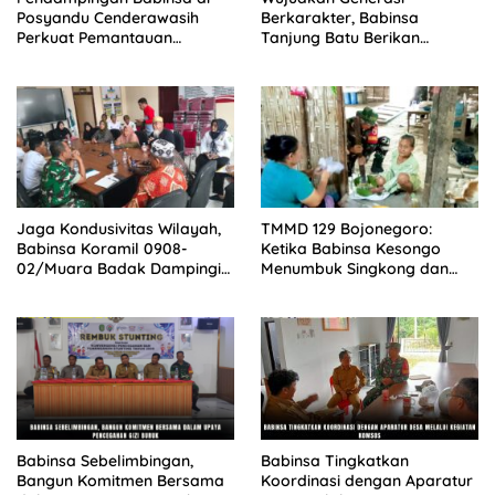
Posyandu Cenderawasih
Berkarakter, Babinsa
Perkuat Pemantauan
Tanjung Batu Berikan
Tumbuh Kembang Balita
Manunggal Pendidikan Pada
Pelajar
Jaga Kondusivitas Wilayah,
TMMD 129 Bojonegoro:
Babinsa Koramil 0908-
Ketika Babinsa Kesongo
02/Muara Badak Dampingi
Menumbuk Singkong dan
Mediasi Sengketa Lahan
Mengukir Kebersamaan
Warga
dengan Warga
Babinsa Sebelimbingan,
Babinsa Tingkatkan
Bangun Komitmen Bersama
Koordinasi dengan Aparatur