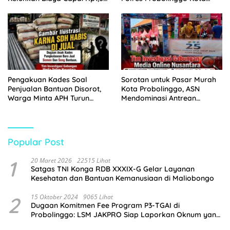
Juta
Tangkap Dua Pelaku
Pengakuan Kades Soal
Sorotan untuk Pasar Murah
Penjualan Bantuan Disorot,
Kota Probolinggo, ASN
Warga Minta APH Turun
Mendominasi Antrean
Tangan
Pembeli
Popular Post
1
20 Maret 2026
22515 Lihat
Satgas TNI Konga RDB XXXIX-G Gelar Layanan
Kesehatan dan Bantuan Kemanusiaan di Maliobongo
2
15 Oktober 2024
9065 Lihat
Dugaan Komitmen Fee Program P3-TGAI di
Probolinggo: LSM JAKPRO Siap Laporkan Oknum yang
Terlibat