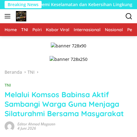
Langsung
n Demi Keselamatan dan Kebersihan Lingkungan
Breaking News
Pemban
ke
konten
Home
TNI
Polri
Kabar Viral
Internasional
Nasional
Peme
Beranda
TNI
TNI
Melalui Komsos Babinsa Aktif
Sambangi Warga Guna Menjaga
Silaturahmi Bersama Masyarakat
Editor Ahmad Magazen
4 Juni 2026