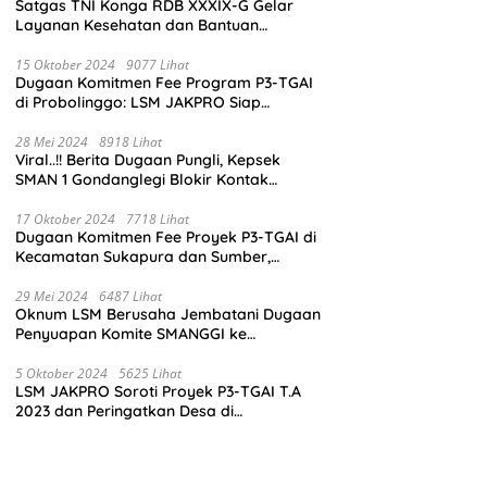
Satgas TNI Konga RDB XXXIX-G Gelar
Layanan Kesehatan dan Bantuan
Kemanusiaan di Maliobongo
15 Oktober 2024
9077 Lihat
Dugaan Komitmen Fee Program P3-TGAI
di Probolinggo: LSM JAKPRO Siap
Laporkan Oknum yang Terlibat
28 Mei 2024
8918 Lihat
Viral..!! Berita Dugaan Pungli, Kepsek
SMAN 1 Gondanglegi Blokir Kontak
Wartawan
17 Oktober 2024
7718 Lihat
Dugaan Komitmen Fee Proyek P3-TGAI di
Kecamatan Sukapura dan Sumber,
Probolinggo: LSM JAKPRO Akan Ambil
Sikap
29 Mei 2024
6487 Lihat
Oknum LSM Berusaha Jembatani Dugaan
Penyuapan Komite SMANGGI ke
Wartawan Dengan Tawarkan Iklan 2,5
Juta
5 Oktober 2024
5625 Lihat
LSM JAKPRO Soroti Proyek P3-TGAI T.A
2023 dan Peringatkan Desa di
Probolinggo Tentang Dugaan Komitmen
Fee Proyek P3-TGAI 2024