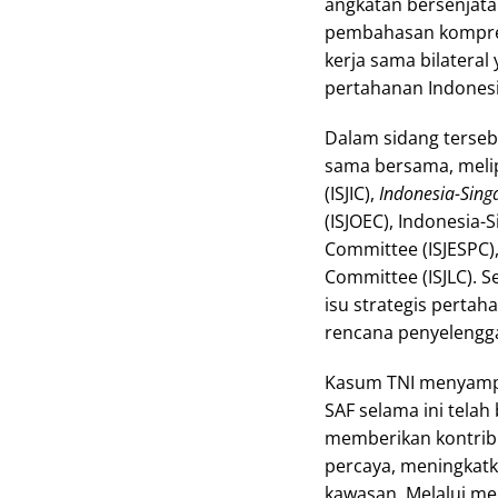
angkatan bersenjata
pembahasan kompreh
kerja sama bilatera
pertahanan Indones
Dalam sidang terseb
sama bersama, meli
(ISJIC),
Indonesia-Sing
(ISJOEC), Indonesia-
Committee (ISJESPC),
Committee (ISJLC). S
isu strategis perta
rencana penyelengg
Kasum TNI menyampa
SAF selama ini telah
memberikan kontrib
percaya, meningkatk
kawasan. Melalui m