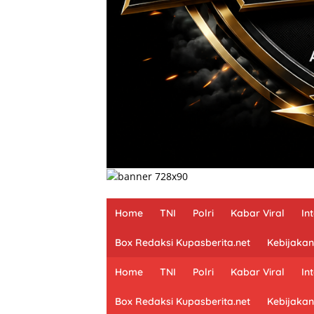
Home
TNI
Polri
Kabar Viral
In
Box Redaksi Kupasberita.net
Kebijakan
Home
TNI
Polri
Kabar Viral
In
Box Redaksi Kupasberita.net
Kebijakan