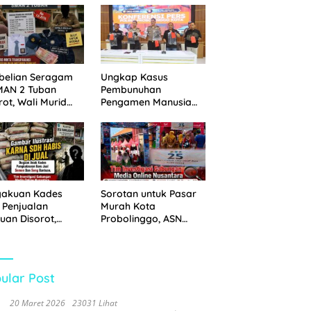
 Disita
Pemkot Probolinggo
dan Tempuh Jalur
Hukum
belian Seragam
Ungkap Kasus
MAN 2 Tuban
Pembunuhan
rot, Wali Murid
Pengamen Manusia
hkan Biaya Capai
Silver, Polres
6 Juta
Probolinggo Kota
Tangkap Dua Pelaku
gakuan Kades
Sorotan untuk Pasar
 Penjualan
Murah Kota
uan Disorot,
Probolinggo, ASN
ga Minta APH
Mendominasi Antrean
n Tangan
Pembeli
ular Post
20 Maret 2026
23031 Lihat