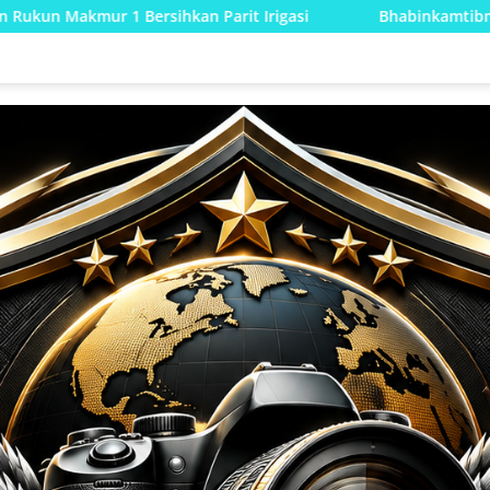
 Parit Irigasi
Bhabinkamtibmas Jrebeng Kidul Turun ke