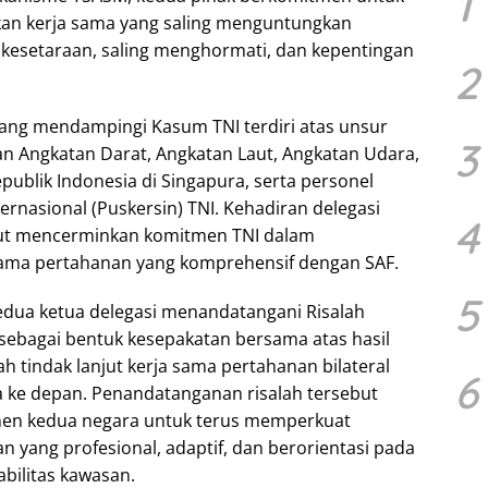
1
n kerja sama yang saling menguntungkan
 kesetaraan, saling menghormati, dan kepentingan
2
yang mendampingi Kasum TNI terdiri atas unsur
3
an Angkatan Darat, Angkatan Laut, Angkatan Udara,
ublik Indonesia di Singapura, serta personel
ernasional (Puskersin) TNI. Kehadiran delegasi
4
ebut mencerminkan komitmen TNI dalam
ama pertahanan yang komprehensif dengan SAF.
5
kedua ketua delegasi menandatangani Risalah
sebagai bentuk kesepakatan bersama atas hasil
 tindak lanjut kerja sama pertahanan bilateral
6
 ke depan. Penandatanganan risalah tersebut
en kedua negara untuk terus memperkuat
 yang profesional, adaptif, dan berorientasi pada
bilitas kawasan.