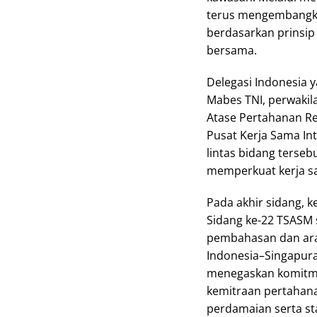
terus mengembangka
berdasarkan prinsip
bersama.
Delegasi Indonesia 
Mabes TNI, perwakil
Atase Pertahanan Rep
Pusat Kerja Sama Int
lintas bidang ters
memperkuat kerja s
Pada akhir sidang, 
Sidang ke-22 TSASM 
pembahasan dan arah
Indonesia–Singapura
menegaskan komitm
kemitraan pertahanan
perdamaian serta sta