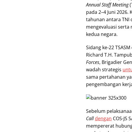
Annual Staff Meeting
(
pada 2–4 Juni 2026. 
tahunan antara TNI
mengevaluasi serta 
kedua negara.
Sidang ke-22 TSASM
Richard T.H. Tampu
Forces
, Brigadier G
wadah strategis
unt
sama pertahanan yan
pengembangan kerja
Sebelum pelaksanaa
Call
dengan
COS-JS S
mempererat hubungan