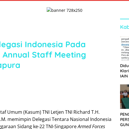
Kab
legasi Indonesia Pada
 Annual Staff Meeting
apura
Didu
Klar
IAIN
Ger
Dew
Staf Umum (Kasum) TNI Letjen TNI Richard T.H.
PEN
.M. memimpin Delegasi Tentara Nasional Indonesia
PER
GUN
ggaraan Sidang ke-22 TNI-Singapore
Armed Forces