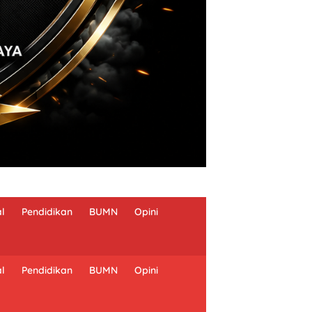
al
Pendidikan
BUMN
Opini
al
Pendidikan
BUMN
Opini