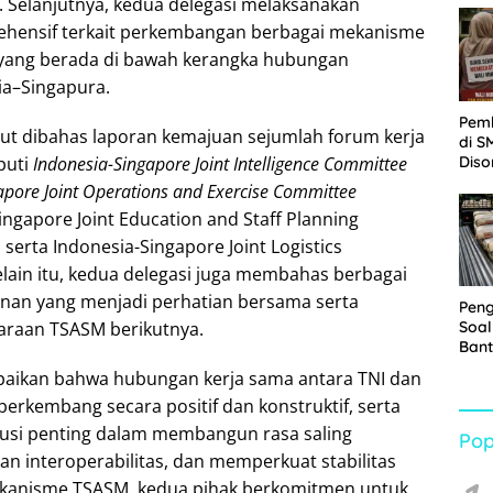
. Selanjutnya, kedua delegasi melaksanakan
Sabu
ensif terkait perkembangan berbagai mekanisme
l yang berada di bawah kerangka hubungan
ia–Singapura.
Pem
ut dibahas laporan kemajuan sejumlah forum kerja
di S
Diso
puti
Indonesia-Singapore Joint Intelligence Committee
Kelu
apore Joint Operations and Exercise Committee
Rp1,
Singapore Joint Education and Staff Planning
 serta Indonesia-Singapore Joint Logistics
elain itu, kedua delegasi juga membahas berbagai
hanan yang menjadi perhatian bersama serta
Pen
araan TSASM berikutnya.
Soal
Bant
War
ikan bahwa hubungan kerja sama antara TNI dan
Turu
 berkembang secara positif dan konstruktif, serta
usi penting dalam membangun rasa saling
Pop
an interoperabilitas, dan memperkuat stabilitas
ekanisme TSASM, kedua pihak berkomitmen untuk