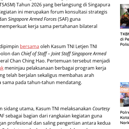
SID
TSASM) Tahun 2026 yang berlangsung di Singapura
DIT
Kegiatan ini merupakan forum konsultasi strategis
KOR
DI 
 dan
Singapore Armed Forces
(SAF) guna
memperkuat kerja sama pertahanan bilateral
TKBM
di P
Poli
 dipimpin
bersama
oleh Kasum TNI Letjen TNI
Kela
bolon dan
Chief of Staff – Joint Staff Singapore Armed
eneral Chan Ching Hao. Pertemuan tersebut menjadi
uk
meninjau pelaksanaan berbagai program kerja
g telah berjalan sekaligus membahas arah
 sama pada tahun-tahun mendatang.
n sidang utama, Kasum TNI melaksanakan
Courtesy
Polr
AF sebagai bagian dari rangkaian kegiatan guna
Kota
 profesional dan saling pengertian antara kedua
Nar
Sepe