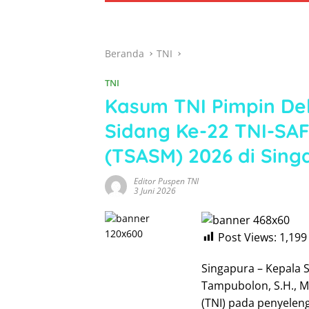
Beranda
TNI
TNI
Kasum TNI Pimpin De
Sidang Ke-22 TNI-SAF
(TSASM) 2026 di Sing
Editor Puspen TNI
3 Juni 2026
Post Views:
1,199
Singapura – Kepala 
Tampubolon, S.H., M
(TNI) pada penyelen