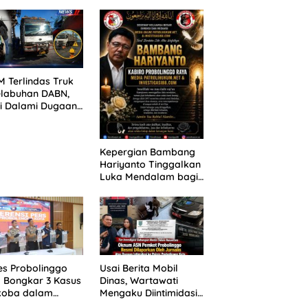
ANG TUNTUTAN
untuk 390 Siswa Baru
UNDA, KELUARGA
SPMB 2026
BAN MENGAMUK
PN MALANG
 Terlindas Truk
elabuhan DABN,
si Dalami Dugaan
laian
Kepergian Bambang
Hariyanto Tinggalkan
Luka Mendalam bagi
Keluarga Besar
Patrolihukum.net
es Probolinggo
Usai Berita Mobil
 Bongkar 3 Kasus
Dinas, Wartawati
koba dalam
Mengaku Diintimidasi
kan, 20,01 Gram
oleh Oknum ASN