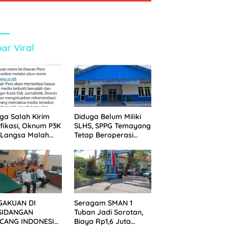
ar Viral
ga Salah Kirim
Diduga Belum Miliki
ifikasi, Oknum P3K
SLHS, SPPG Temayang
 Langsa Malah
Tetap Beroperasi
tak Wartawan ke
Sejak Lama
an Pers
GAKUAN DI
Seragam SMAN 1
SIDANGAN
Tuban Jadi Sorotan,
CANG INDONESIA!
Biaya Rp1,6 Juta