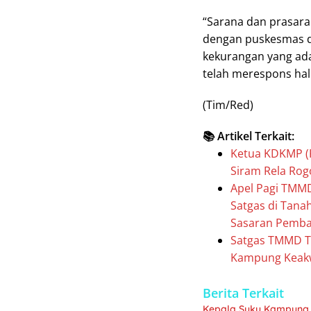
“Sarana dan prasara
dengan puskesmas di
kekurangan yang ada
telah merespons hal 
(Tim/Red)
📚 Artikel Terkait:
Ketua KDKMP (
Siram Rela Ro
Apel Pagi TMM
Satgas di Tan
Sasaran Pemb
Satgas TMMD T
Kampung Keak
Berita Terkait
Kepala Suku Kampung 