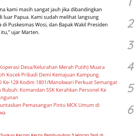
1
na kami masih sangat jauh jika dibandingkan
 luar Papua. Kami sudah melihat langsung
2
 di Puskesmas Wosi, dan Bapak Wakil Presiden
itu,” ujar Marten.
3
4
Koperasi Desa/Kelurahan Merah Putih) Muara
goh Kocek Pribadi Demi Kemajuan Kampung.
D Ke-128 Kodim 1801/Manokwari Perkuat Semangat
5
ah Rubuh: Komandan SSK Kerahkan Personel Ke
angunan
untaskan Pemasangan Pintu MCK Umum di
6
wa
Suskun Kecam Keras Pembunuhan 3 Warga Sipil di