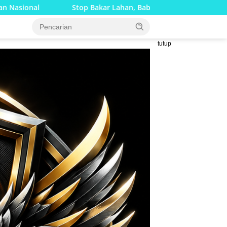
Bakar Lahan, Babinsa Bersama Bhabinkamtibmas Gencar Edukasi 
tutup