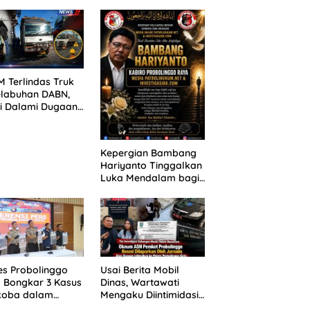
ANG TUNTUTAN
untuk 390 Siswa Baru
UNDA, KELUARGA
SPMB 2026
BAN MENGAMUK
PN MALANG
 Terlindas Truk
elabuhan DABN,
si Dalami Dugaan
laian
Kepergian Bambang
Hariyanto Tinggalkan
Luka Mendalam bagi
Keluarga Besar
Patrolihukum.net
es Probolinggo
Usai Berita Mobil
 Bongkar 3 Kasus
Dinas, Wartawati
koba dalam
Mengaku Diintimidasi
kan, 20,01 Gram
oleh Oknum ASN