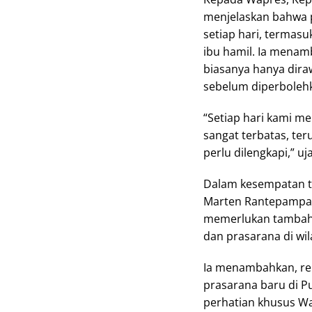
menjelaskan bahwa 
setiap hari, termas
ibu hamil. Ia menam
biasanya hanya dira
sebelum diperboleh
“Setiap hari kami m
sangat terbatas, ter
perlu dilengkapi,” uja
Dalam kesempatan te
Marten Rantepampa
memerlukan tambaha
dan prasarana di wil
Ia menambahkan, re
prasarana baru di P
perhatian khusus Wa