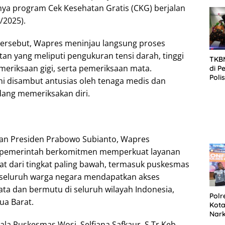
SID
ya program Cek Kesehatan Gratis (CKG) berjalan
DIT
/2025).
KOR
DI 
ersebut, Wapres meninjau langsung proses
an yang meliputi pengukuran tensi darah, tinggi
TKBM
meriksaan gigi, serta pemeriksaan mata.
di P
Poli
i disambut antusias oleh tenaga medis dan
Kela
ang memeriksakan diri.
han Presiden Prabowo Subianto, Wapres
pemerintah berkomitmen memperkuat layanan
t dari tingkat paling bawah, termasuk puskesmas
 seluruh warga negara mendapatkan akses
ta dan bermutu di seluruh wilayah Indonesia,
Polr
ua Barat.
Kota
Nar
Sepe
a Puskesmas Wosi, Selfiana Safkaur, S.Tr.Keb.,