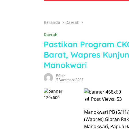
Beranda
Daerah
Daerah
Pastikan Program CKG
Barat, Wapres Kunju
Manokwari
Editor
5 November 2025
Post Views:
53
Manokwari PB (5/11/
(Wapres) Gibran Ra
Manokwari, Papua B