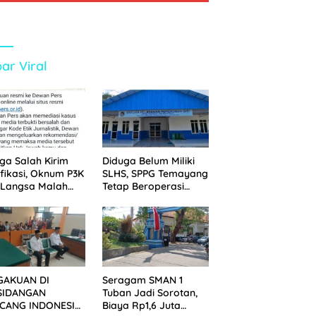
ar Viral
ga Salah Kirim
Diduga Belum Miliki
ifikasi, Oknum P3K
SLHS, SPPG Temayang
 Langsa Malah
Tetap Beroperasi
tak Wartawan ke
Sejak Lama
an Pers
GAKUAN DI
Seragam SMAN 1
SIDANGAN
Tuban Jadi Sorotan,
CANG INDONESIA!
Biaya Rp1,6 Juta