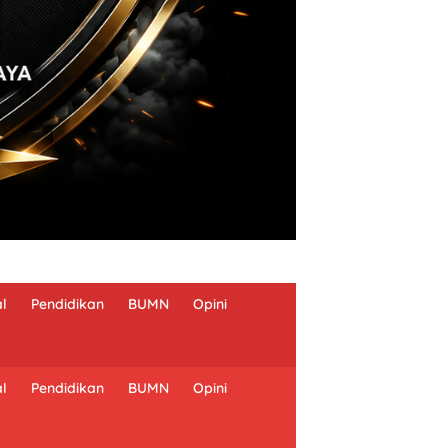
al
Pendidikan
BUMN
Opini
al
Pendidikan
BUMN
Opini