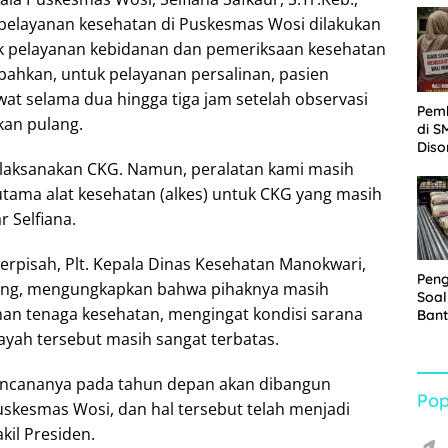
Sabu
pelayanan kesehatan di Puskesmas Wosi dilakukan
uk pelayanan kebidanan dan pemeriksaan kesehatan
bahkan, untuk pelayanan persalinan, pasien
wat selama dua hingga tiga jam setelah observasi
Pem
kan pulang.
di S
Diso
Kelu
elaksanakan CKG. Namun, peralatan kami masih
Rp1,
utama alat kesehatan (alkes) untuk CKG yang masih
r Selfiana.
rpisah, Plt. Kepala Dinas Kesehatan Manokwari,
Pen
ng, mengungkapkan bahwa pihaknya masih
Soal
n tenaga kesehatan, mengingat kondisi sarana
Bant
War
ayah tersebut masih sangat terbatas.
Turu
ncananya pada tahun depan akan dibangun
Pop
uskesmas Wosi, dan hal tersebut telah menjadi
kil Presiden.