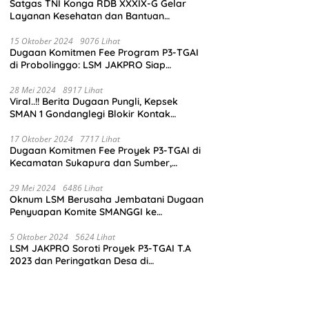
Satgas TNI Konga RDB XXXIX-G Gelar
Layanan Kesehatan dan Bantuan
Kemanusiaan di Maliobongo
15 Oktober 2024
9076 Lihat
Dugaan Komitmen Fee Program P3-TGAI
di Probolinggo: LSM JAKPRO Siap
Laporkan Oknum yang Terlibat
28 Mei 2024
8917 Lihat
Viral..!! Berita Dugaan Pungli, Kepsek
SMAN 1 Gondanglegi Blokir Kontak
Wartawan
17 Oktober 2024
7717 Lihat
Dugaan Komitmen Fee Proyek P3-TGAI di
Kecamatan Sukapura dan Sumber,
Probolinggo: LSM JAKPRO Akan Ambil
Sikap
29 Mei 2024
6486 Lihat
Oknum LSM Berusaha Jembatani Dugaan
Penyuapan Komite SMANGGI ke
Wartawan Dengan Tawarkan Iklan 2,5
Juta
5 Oktober 2024
5624 Lihat
LSM JAKPRO Soroti Proyek P3-TGAI T.A
2023 dan Peringatkan Desa di
Probolinggo Tentang Dugaan Komitmen
Fee Proyek P3-TGAI 2024