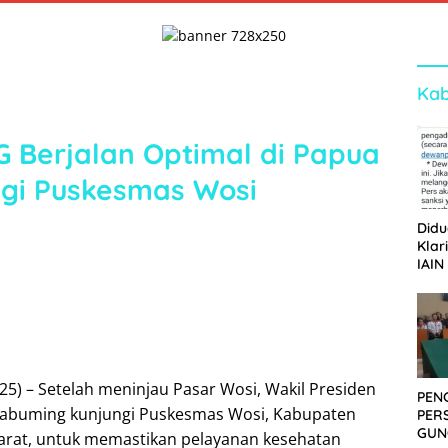
Kab
 Berjalan Optimal di Papua
ngi Puskesmas Wosi
Didu
Klar
IAIN
Ger
Dew
25) – Setelah meninjau Pasar Wosi, Wakil Presiden
PEN
kabuming kunjungi Puskesmas Wosi, Kabupaten
PER
GUN
arat, untuk memastikan pelayanan kesehatan