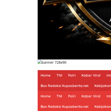
Home
TNI
Polri
Kabar Viral
In
Box Redaksi Kupasberita.net
Kebijakan
Home
TNI
Polri
Kabar Viral
In
Box Redaksi Kupasberita.net
Kebijakan