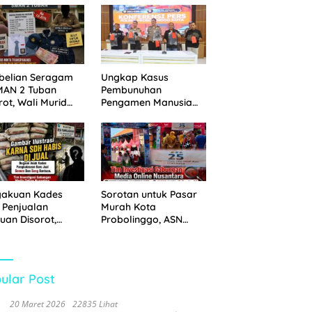
 Disita
Pemkot Probolinggo
dan Tempuh Jalur
Hukum
belian Seragam
Ungkap Kasus
MAN 2 Tuban
Pembunuhan
rot, Wali Murid
Pengamen Manusia
hkan Biaya Capai
Silver, Polres
6 Juta
Probolinggo Kota
Tangkap Dua Pelaku
gakuan Kades
Sorotan untuk Pasar
 Penjualan
Murah Kota
uan Disorot,
Probolinggo, ASN
ga Minta APH
Mendominasi Antrean
n Tangan
Pembeli
ular Post
20 Maret 2026
22835 Lihat