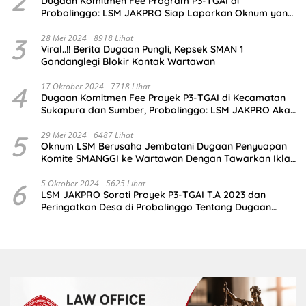
2
Dugaan Komitmen Fee Program P3-TGAI di
Probolinggo: LSM JAKPRO Siap Laporkan Oknum yang
Terlibat
3
28 Mei 2024
8918 Lihat
Viral..!! Berita Dugaan Pungli, Kepsek SMAN 1
Gondanglegi Blokir Kontak Wartawan
4
17 Oktober 2024
7718 Lihat
Dugaan Komitmen Fee Proyek P3-TGAI di Kecamatan
Sukapura dan Sumber, Probolinggo: LSM JAKPRO Akan
Ambil Sikap
5
29 Mei 2024
6487 Lihat
Oknum LSM Berusaha Jembatani Dugaan Penyuapan
Komite SMANGGI ke Wartawan Dengan Tawarkan Iklan
2,5 Juta
6
5 Oktober 2024
5625 Lihat
LSM JAKPRO Soroti Proyek P3-TGAI T.A 2023 dan
Peringatkan Desa di Probolinggo Tentang Dugaan
Komitmen Fee Proyek P3-TGAI 2024