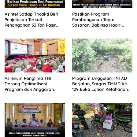
Asintel Satlap Tricakti Beri
Pastikan Program
Penjelasan Terkait
Pembangunan Tepat
Penanganan 53 Ton Pasir
Sasaran, Babinsa Hadiri
Timah di Air Merbau
Musdes Demi Terwujudnya
Kesejahteraan Masyarakat
Asrenum Panglima TNI
Program Unggulan TNI AD
Dorong Optimalisasi
Berjalan, Satgas TMMD Ke-
Program dan Anggaran
129 Buka Lahan Ketahanan
Satker Melalui Evaluasi
Pangan di Kampung Sesor
Kinerja