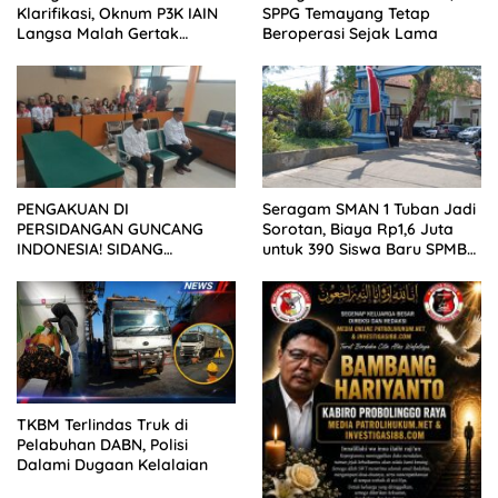
Klarifikasi, Oknum P3K IAIN
SPPG Temayang Tetap
Langsa Malah Gertak
Beroperasi Sejak Lama
Wartawan ke Dewan Pers
PENGAKUAN DI
Seragam SMAN 1 Tuban Jadi
PERSIDANGAN GUNCANG
Sorotan, Biaya Rp1,6 Juta
INDONESIA! SIDANG
untuk 390 Siswa Baru SPMB
TUNTUTAN DITUNDA,
2026
KELUARGA KORBAN
MENGAMUK DI PN MALANG
TKBM Terlindas Truk di
Pelabuhan DABN, Polisi
Dalami Dugaan Kelalaian