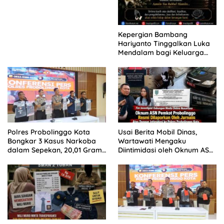
Kepergian Bambang
Hariyanto Tinggalkan Luka
Mendalam bagi Keluarga
Besar Patrolihukum.net
Polres Probolinggo Kota
Usai Berita Mobil Dinas,
Bongkar 3 Kasus Narkoba
Wartawati Mengaku
dalam Sepekan, 20,01 Gram
Diintimidasi oleh Oknum ASN
Sabu Disita
Pemkot Probolinggo dan
Tempuh Jalur Hukum