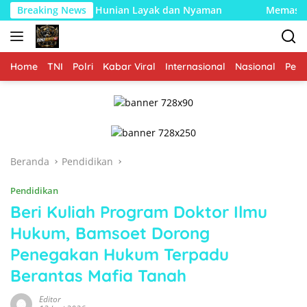
Langsung
i Hunian Layak dan Nyaman
Breaking News
Memasuki Fase Finishing: P
ke
konten
Home
TNI
Polri
Kabar Viral
Internasional
Nasional
Peme
Beranda
Pendidikan
Pendidikan
Beri Kuliah Program Doktor Ilmu
Hukum, Bamsoet Dorong
Penegakan Hukum Terpadu
Berantas Mafia Tanah
Editor