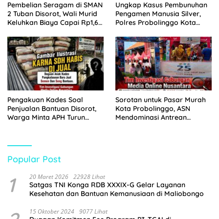
Pembelian Seragam di SMAN
Ungkap Kasus Pembunuhan
2 Tuban Disorot, Wali Murid
Pengamen Manusia Silver,
Keluhkan Biaya Capai Rp1,6
Polres Probolinggo Kota
Juta
Tangkap Dua Pelaku
Pengakuan Kades Soal
Sorotan untuk Pasar Murah
Penjualan Bantuan Disorot,
Kota Probolinggo, ASN
Warga Minta APH Turun
Mendominasi Antrean
Tangan
Pembeli
Popular Post
1
20 Maret 2026
22928 Lihat
Satgas TNI Konga RDB XXXIX-G Gelar Layanan
Kesehatan dan Bantuan Kemanusiaan di Maliobongo
15 Oktober 2024
9077 Lihat