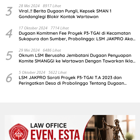
3
28 Mei 2024
8917 Lihat
Viral..!! Berita Dugaan Pungli, Kepsek SMAN 1
Gondanglegi Blokir Kontak Wartawan
4
17 Oktober 2024
7714 Lihat
Dugaan Komitmen Fee Proyek P3-TGAI di Kecamatan
Sukapura dan Sumber, Probolinggo: LSM JAKPRO Akan
Ambil Sikap
5
29 Mei 2024
6486 Lihat
Oknum LSM Berusaha Jembatani Dugaan Penyuapan
Komite SMANGGI ke Wartawan Dengan Tawarkan Iklan
2,5 Juta
6
5 Oktober 2024
5622 Lihat
LSM JAKPRO Soroti Proyek P3-TGAI T.A 2023 dan
Peringatkan Desa di Probolinggo Tentang Dugaan
Komitmen Fee Proyek P3-TGAI 2024