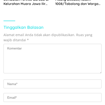
Kelurahan Muara Jawa Ilir
1008/Tabalong dan Warga
Mulai Dibangun
Percepat Akses Transportasi
Masyarakat
Tinggalkan Balasan
Alamat email Anda tidak akan dipublikasikan.
Ruas yang
wajib ditandai
*