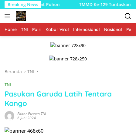
Langsung
100 Bibit Pohon
Breaking News
TMMD Ke-129 Tuntaskan Pembukaan Laha
ke
konten
Home
TNI
Polri
Kabar Viral
Internasional
Nasional
Peme
Beranda
TNI
TNI
Pasukan Garuda Latih Tentara
Kongo
Editor Puspen TNI
6 Juni 2024