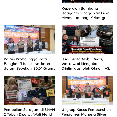
Kepergian Bambang
Hariyanto Tinggalkan Luka
Mendalam bagi Keluarga
Besar Patrolihukum.net
Polres Probolinggo Kota
Usai Berita Mobil Dinas,
Bongkar 3 Kasus Narkoba
Wartawati Mengaku
dalam Sepekan, 20,01 Gram
Diintimidasi oleh Oknum ASN
Sabu Disita
Pemkot Probolinggo dan
Tempuh Jalur Hukum
Pembelian Seragam di SMAN
Ungkap Kasus Pembunuhan
2 Tuban Disorot, Wali Murid
Pengamen Manusia Silver,