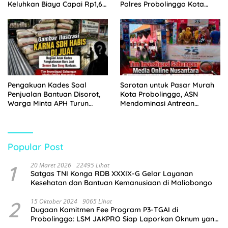
Keluhkan Biaya Capai Rp1,6
Polres Probolinggo Kota
Juta
Tangkap Dua Pelaku
Pengakuan Kades Soal
Sorotan untuk Pasar Murah
Penjualan Bantuan Disorot,
Kota Probolinggo, ASN
Warga Minta APH Turun
Mendominasi Antrean
Tangan
Pembeli
Popular Post
1
20 Maret 2026
22495 Lihat
Satgas TNI Konga RDB XXXIX-G Gelar Layanan
Kesehatan dan Bantuan Kemanusiaan di Maliobongo
2
15 Oktober 2024
9065 Lihat
Dugaan Komitmen Fee Program P3-TGAI di
Probolinggo: LSM JAKPRO Siap Laporkan Oknum yang
Terlibat