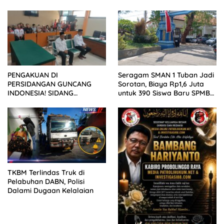
Wartawan ke Dewan Pers
PENGAKUAN DI
Seragam SMAN 1 Tuban Jadi
PERSIDANGAN GUNCANG
Sorotan, Biaya Rp1,6 Juta
INDONESIA! SIDANG
untuk 390 Siswa Baru SPMB
TUNTUTAN DITUNDA,
2026
KELUARGA KORBAN
MENGAMUK DI PN MALANG
TKBM Terlindas Truk di
Pelabuhan DABN, Polisi
Dalami Dugaan Kelalaian