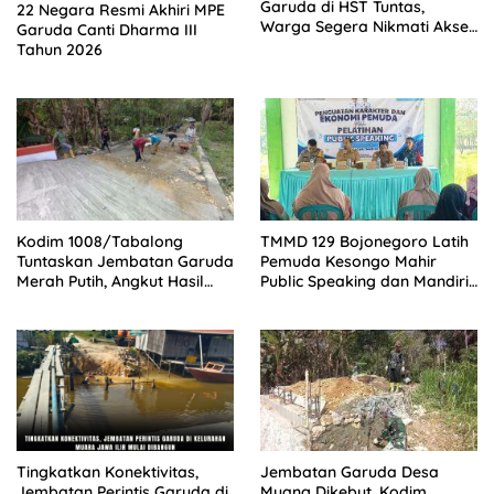
Garuda di HST Tuntas,
22 Negara Resmi Akhiri MPE
Warga Segera Nikmati Akses
Garuda Canti Dharma III
Baru
Tahun 2026
Kodim 1008/Tabalong
TMMD 129 Bojonegoro Latih
Tuntaskan Jembatan Garuda
Pemuda Kesongo Mahir
Merah Putih, Angkut Hasil
Public Speaking dan Mandiri
Tani Kini Lebih Mudah
Berwira Usaha
Tingkatkan Konektivitas,
Jembatan Garuda Desa
Jembatan Perintis Garuda di
Muang Dikebut, Kodim