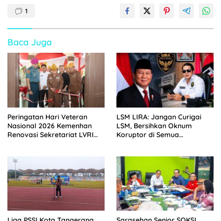
1
Baca Juga
Peringatan Hari Veteran
LSM LIRA: Jangan Curigai
Nasional 2026 Kemenhan
LSM, Bersihkan Oknum
Renovasi Sekretariat LVRI
Koruptor di Semua
dan Bedah Rumah Veteran
Lingkaran Kekuasaan
di 19 Provinsi
Liga PSSI Kota Tangerang
Sarasehan Senior SOKSI,