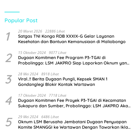
Popular Post
1
20 Maret 2026
22886 Lihat
Satgas TNI Konga RDB XXXIX-G Gelar Layanan
Kesehatan dan Bantuan Kemanusiaan di Maliobongo
2
15 Oktober 2024
9077 Lihat
Dugaan Komitmen Fee Program P3-TGAI di
Probolinggo: LSM JAKPRO Siap Laporkan Oknum yang
Terlibat
3
28 Mei 2024
8918 Lihat
Viral..!! Berita Dugaan Pungli, Kepsek SMAN 1
Gondanglegi Blokir Kontak Wartawan
4
17 Oktober 2024
7718 Lihat
Dugaan Komitmen Fee Proyek P3-TGAI di Kecamatan
Sukapura dan Sumber, Probolinggo: LSM JAKPRO Akan
Ambil Sikap
5
29 Mei 2024
6486 Lihat
Oknum LSM Berusaha Jembatani Dugaan Penyuapan
Komite SMANGGI ke Wartawan Dengan Tawarkan Iklan
2,5 Juta