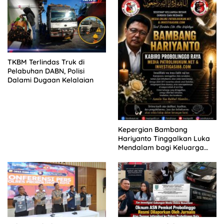
KELUARGA KORBAN
MENGAMUK DI PN MALANG
TKBM Terlindas Truk di
Pelabuhan DABN, Polisi
Dalami Dugaan Kelalaian
Kepergian Bambang
Hariyanto Tinggalkan Luka
Mendalam bagi Keluarga
Besar Patrolihukum.net