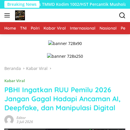
Langsung
tgas TMMD Kodim 1002/HST Percantik Mushola Desa Awang
Breaking News
ke
konten
Home
TNI
Polri
Kabar Viral
Internasional
Nasional
Peme
Beranda
Kabar Viral
Kabar Viral
PBHI Ingatkan RUU Pemilu 2026
Jangan Gagal Hadapi Ancaman AI,
Deepfake, dan Manipulasi Digital
Editor
3 Juli 2026