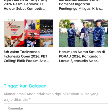
2026 Resmi Berakhir, H.
Bamsoet Ingatkan
Haidar Sebut Kompetisi
Pentingnya Mitigasi Krisis
Berjalan Sukses
Ekonomi Cegah Instabilitas
Politik
8th Asian Taekwondo
Harumkan Nama Satuan di
Indonesia Open 2026: PBTI
PORAU 2026, Komandan
Calling! Bidik Podium Asia,
Lanud Sjamsudin Noor
Bukti Kepercayaan
Anugerahkan Piagam
Internasional di Era Ketum
Penghargaan Kepada Dua
Letjen TNI Richard
Personel Berprestasi
Tampubolon
Tinggalkan Balasan
Alamat email Anda tidak akan dipublikasikan.
Ruas yang
wajib ditandai
*