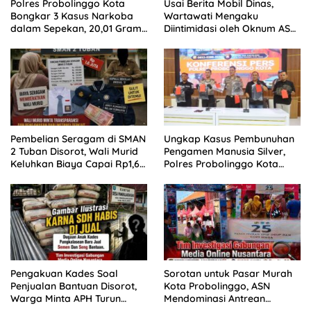
Polres Probolinggo Kota
Usai Berita Mobil Dinas,
Bongkar 3 Kasus Narkoba
Wartawati Mengaku
dalam Sepekan, 20,01 Gram
Diintimidasi oleh Oknum ASN
Sabu Disita
Pemkot Probolinggo dan
Tempuh Jalur Hukum
Pembelian Seragam di SMAN
Ungkap Kasus Pembunuhan
2 Tuban Disorot, Wali Murid
Pengamen Manusia Silver,
Keluhkan Biaya Capai Rp1,6
Polres Probolinggo Kota
Juta
Tangkap Dua Pelaku
Pengakuan Kades Soal
Sorotan untuk Pasar Murah
Penjualan Bantuan Disorot,
Kota Probolinggo, ASN
Warga Minta APH Turun
Mendominasi Antrean
Tangan
Pembeli