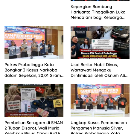
Kepergian Bambang
Hariyanto Tinggalkan Luka
Mendalam bagi Keluarga
Besar Patrolihukum.net
Polres Probolinggo Kota
Usai Berita Mobil Dinas,
Bongkar 3 Kasus Narkoba
Wartawati Mengaku
dalam Sepekan, 20,01 Gram
Diintimidasi oleh Oknum ASN
Sabu Disita
Pemkot Probolinggo dan
Tempuh Jalur Hukum
Pembelian Seragam di SMAN
Ungkap Kasus Pembunuhan
2 Tuban Disorot, Wali Murid
Pengamen Manusia Silver,
Keluhkan Biaya Capai Rp1,6
Polres Probolinggo Kota