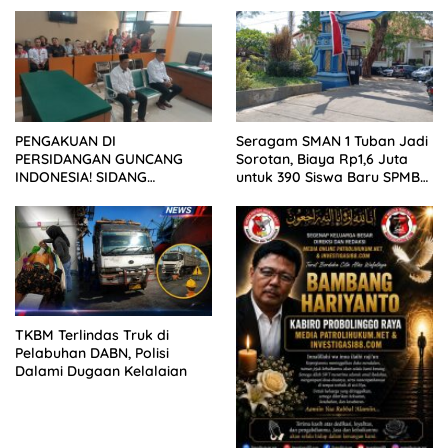
Wartawan ke Dewan Pers
PENGAKUAN DI
Seragam SMAN 1 Tuban Jadi
PERSIDANGAN GUNCANG
Sorotan, Biaya Rp1,6 Juta
INDONESIA! SIDANG
untuk 390 Siswa Baru SPMB
TUNTUTAN DITUNDA,
2026
KELUARGA KORBAN
MENGAMUK DI PN MALANG
TKBM Terlindas Truk di
Pelabuhan DABN, Polisi
Dalami Dugaan Kelalaian