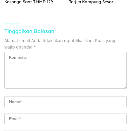
Kesongo Saat TMMD 129
Terjun Kampung Sesor,
Bojonegoro Bangun
Wujud Kemanunggalan TNI
Jembatan Impian
dengan Rakyat yang
Semakin Erat
Tinggalkan Balasan
Alamat email Anda tidak akan dipublikasikan.
Ruas yang
wajib ditandai
*