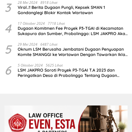
3
28 Mei 2024
8918 Lihat
Viral..!! Berita Dugaan Pungli, Kepsek SMAN 1
Gondanglegi Blokir Kontak Wartawan
4
17 Oktober 2024
7718 Lihat
Dugaan Komitmen Fee Proyek P3-TGAI di Kecamatan
Sukapura dan Sumber, Probolinggo: LSM JAKPRO Akan
Ambil Sikap
5
29 Mei 2024
6487 Lihat
Oknum LSM Berusaha Jembatani Dugaan Penyuapan
Komite SMANGGI ke Wartawan Dengan Tawarkan Iklan
2,5 Juta
6
5 Oktober 2024
5625 Lihat
LSM JAKPRO Soroti Proyek P3-TGAI T.A 2023 dan
Peringatkan Desa di Probolinggo Tentang Dugaan
Komitmen Fee Proyek P3-TGAI 2024