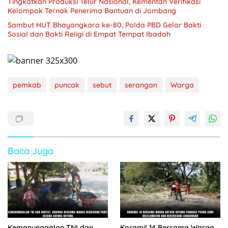
Tingkatkan Produksi Telur Nasional, Kementan Verifikasi
Kelompok Ternak Penerima Bantuan di Jombang
Sambut HUT Bhayangkara ke-80, Polda PBD Gelar Bakti
Sosial dan Bakti Religi di Empat Tempat Ibadah
pemkab
puncak
sebut
serangan
Warga
Baca Juga
Kemanunggalan TNI dan
Koramil 14 Bersama Warga