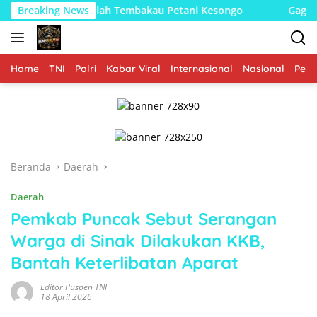
Langsung
ntu Olah Tembakau Petani Kesongo
Breaking News
Gagah di Lapangan, 
ke
konten
Home
TNI
Polri
Kabar Viral
Internasional
Nasional
Peme
Beranda
Daerah
Daerah
Pemkab Puncak Sebut Serangan
Warga di Sinak Dilakukan KKB,
Bantah Keterlibatan Aparat
Editor Puspen TNI
18 April 2026