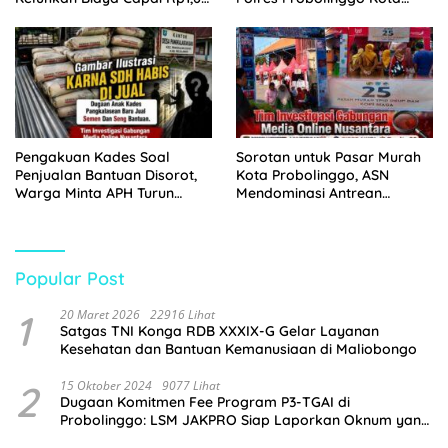
Juta
Tangkap Dua Pelaku
Pengakuan Kades Soal
Sorotan untuk Pasar Murah
Penjualan Bantuan Disorot,
Kota Probolinggo, ASN
Warga Minta APH Turun
Mendominasi Antrean
Tangan
Pembeli
Popular Post
1
20 Maret 2026
22916 Lihat
Satgas TNI Konga RDB XXXIX-G Gelar Layanan
Kesehatan dan Bantuan Kemanusiaan di Maliobongo
2
15 Oktober 2024
9077 Lihat
Dugaan Komitmen Fee Program P3-TGAI di
Probolinggo: LSM JAKPRO Siap Laporkan Oknum yang
Terlibat