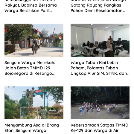
Rakyat, Babinsa Bersama
Gotong Royong Pangkas
Warga Bersihkan Parit
Pohon Demi Keselamatan
Secara Gotong Royong
dan Kebersihan Lingkungan
Senyum Warga Merekah:
Warga Tuban Kini Lebih
Jalan Beton TMMD 129
Paham, Polantas Tuban
Bojonegoro di Kesongo
Ungkap Alur SIM, STNK, dan
Terwujud
BPKB
Menyambung Asa di Brang
Kebersamaan Satgas TMMD
Etan: Senyum Warga
Ke-129 dan Warga di Air