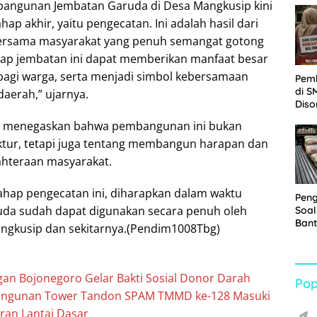
bangunan Jembatan Garuda di Desa Mangkusip kini
Sabu
hap akhir, yaitu pengecatan. Ini adalah hasil dari
 bersama masyarakat yang penuh semangat gotong
rap jembatan ini dapat memberikan manfaat besar
bagi warga, serta menjadi simbol kebersamaan
Pem
di S
erah,” ujarnya.
Diso
Kelu
im menegaskan bahwa pembangunan ini bukan
Rp1,
uktur, tetapi juga tentang membangun harapan dan
ahteraan masyarakat.
ahap pengecatan ini, diharapkan dalam waktu
Pen
uda sudah dapat digunakan secara penuh oleh
Soal
Bant
ngkusip dan sekitarnya.(Pendim1008Tbg)
War
Turu
an Bojonegoro Gelar Bakti Sosial Donor Darah
Pop
ngunan Tower Tandon SPAM TMMD ke-128 Masuki
ran Lantai Dasar