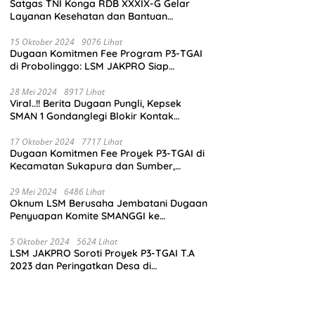
Satgas TNI Konga RDB XXXIX-G Gelar
Layanan Kesehatan dan Bantuan
Kemanusiaan di Maliobongo
15 Oktober 2024
9076 Lihat
Dugaan Komitmen Fee Program P3-TGAI
di Probolinggo: LSM JAKPRO Siap
Laporkan Oknum yang Terlibat
28 Mei 2024
8917 Lihat
Viral..!! Berita Dugaan Pungli, Kepsek
SMAN 1 Gondanglegi Blokir Kontak
Wartawan
17 Oktober 2024
7717 Lihat
Dugaan Komitmen Fee Proyek P3-TGAI di
Kecamatan Sukapura dan Sumber,
Probolinggo: LSM JAKPRO Akan Ambil
Sikap
29 Mei 2024
6486 Lihat
Oknum LSM Berusaha Jembatani Dugaan
Penyuapan Komite SMANGGI ke
Wartawan Dengan Tawarkan Iklan 2,5
Juta
5 Oktober 2024
5624 Lihat
LSM JAKPRO Soroti Proyek P3-TGAI T.A
2023 dan Peringatkan Desa di
Probolinggo Tentang Dugaan Komitmen
Fee Proyek P3-TGAI 2024