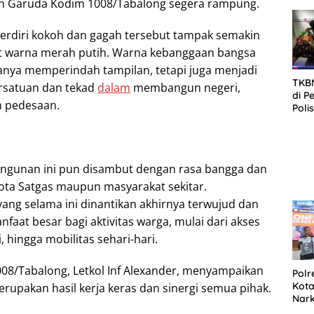
an Garuda Kodim 1008/Tabalong segera rampung.
SID
DIT
KOR
berdiri kokoh dan gagah tersebut tampak semakin
DI 
ut warna merah putih. Warna kebanggaan bangsa
 hanya memperindah tampilan, tetapi juga menjadi
TKBM
rsatuan dan tekad
dalam
membangun negeri,
di P
h pedesaan.
Poli
Kela
ngunan ini pun disambut dengan rasa bangga dan
gota Satgas maupun masyarakat sekitar.
yang selama ini dinantikan akhirnya terwujud dan
aat besar bagi aktivitas warga, mulai dari akses
 hingga mobilitas sehari-hari.
8/Tabalong, Letkol Inf Alexander, menyampaikan
Polr
Kota
rupakan hasil kerja keras dan sinergi semua pihak.
Nar
Sepe