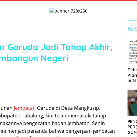
Kab
 Garuda Jadi Tahap Akhir,
mbangun Negeri
Didu
Klar
IAIN
Ger
Dew
gunan
Jembatan
Garuda di Desa Mangkusip,
bupaten Tabalong, kini telah memasuki tahap
PEN
anakannya pengecatan badan jembatan, Senin
PER
s ini menjadi penanda bahwa pengerjaan jembatan
GUN