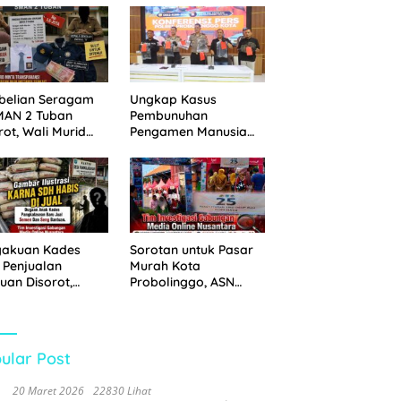
 Disita
Pemkot Probolinggo
dan Tempuh Jalur
Hukum
belian Seragam
Ungkap Kasus
MAN 2 Tuban
Pembunuhan
rot, Wali Murid
Pengamen Manusia
hkan Biaya Capai
Silver, Polres
6 Juta
Probolinggo Kota
Tangkap Dua Pelaku
gakuan Kades
Sorotan untuk Pasar
 Penjualan
Murah Kota
uan Disorot,
Probolinggo, ASN
ga Minta APH
Mendominasi Antrean
n Tangan
Pembeli
ular Post
20 Maret 2026
22830 Lihat