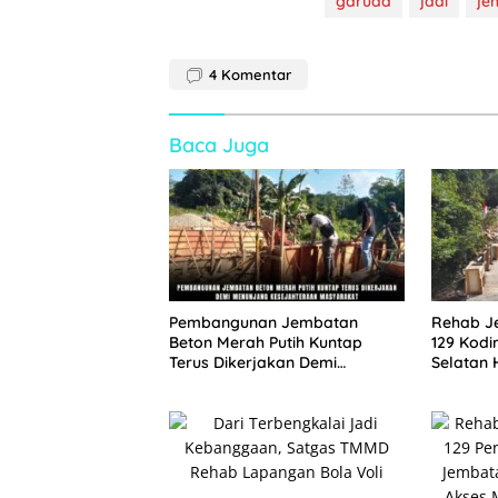
garuda
jadi
je
4
Komentar
Baca Juga
Pembangunan Jembatan
Rehab J
Beton Merah Putih Kuntap
129 Kodi
Terus Dikerjakan Demi
Selatan
Menunjang Kesejahteraan
Perkuat 
Masyarakat
Mobilit
Sesor