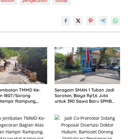
mbatan
pengecatan
tahap
embatan TMMD Ke-
Seragam SMAN 1 Tuban Jadi
m 1807/Sorong
Sorotan, Biaya Rp1,6 Juta
 Hampir Rampung,
untuk 390 Siswa Baru SPMB
Akses dan Tingkatkan
2026
as Warga Kampung