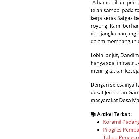
“Alhamdulillah, pem
telah sampai pada ta
kerja keras Satgas
royong. Kami berha
dan jangka panjang 
dalam membangun da
Lebih lanjut, Dand
hanya soal infrastr
meningkatkan kesej
Dengan selesainya t
dekat Jembatan Gar
masyarakat Desa Ma
📚 Artikel Terkait:
Koramil Padang
Progres Pemba
Tahap Pengeco