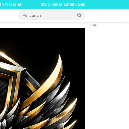
Bakar Lahan, Babinsa Bersama Bhabinkamtibmas Gencar Edukasi
tutup