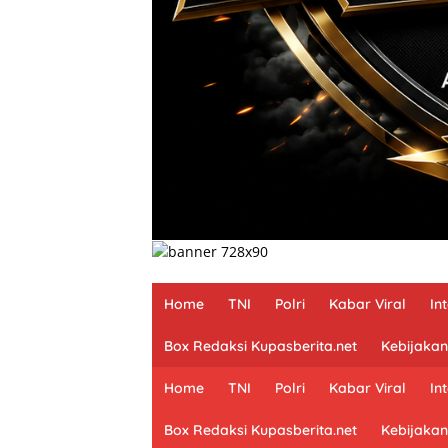
Home
TNI
Polri
Kabar Viral
In
Box Redaksi Kupasberita.net
Kebijakan
Home
TNI
Polri
Kabar Viral
In
Box Redaksi Kupasberita.net
Kebijakan