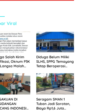
ar Viral
ga Salah Kirim
Diduga Belum Miliki
ifikasi, Oknum P3K
SLHS, SPPG Temayang
 Langsa Malah
Tetap Beroperasi
tak Wartawan ke
Sejak Lama
an Pers
GAKUAN DI
Seragam SMAN 1
SIDANGAN
Tuban Jadi Sorotan,
CANG INDONESIA!
Biaya Rp1,6 Juta