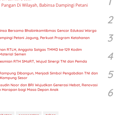
1
 Pangan Di Wilayah, Babinsa Dampingi Petani
2
binsa Bersama Bhabinkamtibmas Gencar Edukasi Warga
3
mpingi Petani Jagung, Perkuat Program Ketahanan
nan RTLH, Anggota Satgas TMMD ke-129 Kodim
4
Material Semen
eresmian RTH SMaRT, Wujud Sinergi TNI dan Pemda
5
 Rampung Dibangun, Menjadi Simbol Pengabdian TNI dan
 Kampung Sesor
sudin Noor dan BRI Wujudkan Generasi Hebat, Renovasi
6
n Harapan bagi Masa Depan Anak