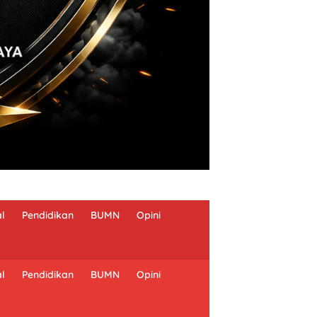
al
Pendidikan
BUMN
Opini
al
Pendidikan
BUMN
Opini