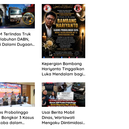
ANG TUNTUTAN
untuk 390 Siswa Baru
UNDA, KELUARGA
SPMB 2026
BAN MENGAMUK
PN MALANG
 Terlindas Truk
elabuhan DABN,
si Dalami Dugaan
laian
Kepergian Bambang
Hariyanto Tinggalkan
Luka Mendalam bagi
Keluarga Besar
Patrolihukum.net
es Probolinggo
Usai Berita Mobil
 Bongkar 3 Kasus
Dinas, Wartawati
koba dalam
Mengaku Diintimidasi
kan, 20,01 Gram
oleh Oknum ASN