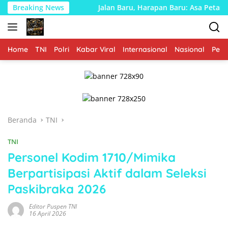
Langsung
ngo
Breaking News
Jalan Baru, Harapan Baru: Asa Petani Dusun Mundu
ke
konten
Home
TNI
Polri
Kabar Viral
Internasional
Nasional
Peme
Beranda
TNI
TNI
Personel Kodim 1710/Mimika
Berpartisipasi Aktif dalam Seleksi
Paskibraka 2026
Editor Puspen TNI
16 April 2026