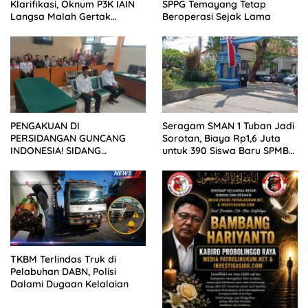
Klarifikasi, Oknum P3K IAIN
SPPG Temayang Tetap
Langsa Malah Gertak
Beroperasi Sejak Lama
Wartawan ke Dewan Pers
PENGAKUAN DI
Seragam SMAN 1 Tuban Jadi
PERSIDANGAN GUNCANG
Sorotan, Biaya Rp1,6 Juta
INDONESIA! SIDANG
untuk 390 Siswa Baru SPMB
TUNTUTAN DITUNDA,
2026
KELUARGA KORBAN
MENGAMUK DI PN MALANG
TKBM Terlindas Truk di
Pelabuhan DABN, Polisi
Dalami Dugaan Kelalaian