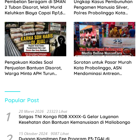
Pembelian Seragam di SMAN
Ungkap Kasus Pembunuhan
2 Tuban Disorot, Wali Murid
Pengamen Manusia Silver,
Keluhkan Biaya Capai Rp1,6
Polres Probolinggo Kota
Juta
Tangkap Dua Pelaku
Pengakuan Kades Soal
Sorotan untuk Pasar Murah
Penjualan Bantuan Disorot,
Kota Probolinggo, ASN
Warga Minta APH Turun
Mendominasi Antrean
Tangan
Pembeli
Popular Post
1
20 Maret 2026
23323 Lihat
Satgas TNI Konga RDB XXXIX-G Gelar Layanan
Kesehatan dan Bantuan Kemanusiaan di Maliobongo
2
15 Oktober 2024
9087 Lihat
Dugaan Komitmen Fee Program P3-TGAI di