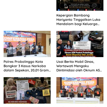
Kepergian Bambang
Hariyanto Tinggalkan Luka
Mendalam bagi Keluarga
Besar Patrolihukum.net
Polres Probolinggo Kota
Usai Berita Mobil Dinas,
Bongkar 3 Kasus Narkoba
Wartawati Mengaku
dalam Sepekan, 20,01 Gram
Diintimidasi oleh Oknum ASN
Sabu Disita
Pemkot Probolinggo dan
Tempuh Jalur Hukum