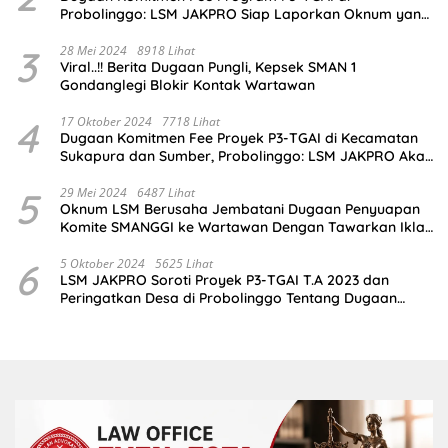
Probolinggo: LSM JAKPRO Siap Laporkan Oknum yang
Terlibat
3
28 Mei 2024
8918 Lihat
Viral..!! Berita Dugaan Pungli, Kepsek SMAN 1
Gondanglegi Blokir Kontak Wartawan
4
17 Oktober 2024
7718 Lihat
Dugaan Komitmen Fee Proyek P3-TGAI di Kecamatan
Sukapura dan Sumber, Probolinggo: LSM JAKPRO Akan
Ambil Sikap
5
29 Mei 2024
6487 Lihat
Oknum LSM Berusaha Jembatani Dugaan Penyuapan
Komite SMANGGI ke Wartawan Dengan Tawarkan Iklan
2,5 Juta
6
5 Oktober 2024
5625 Lihat
LSM JAKPRO Soroti Proyek P3-TGAI T.A 2023 dan
Peringatkan Desa di Probolinggo Tentang Dugaan
Komitmen Fee Proyek P3-TGAI 2024