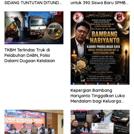
SIDANG TUNTUTAN DITUNDA,
untuk 390 Siswa Baru SPMB
KELUARGA KORBAN
2026
MENGAMUK DI PN MALANG
TKBM Terlindas Truk di
Pelabuhan DABN, Polisi
Dalami Dugaan Kelalaian
Kepergian Bambang
Hariyanto Tinggalkan Luka
Mendalam bagi Keluarga
Besar Patrolihukum.net