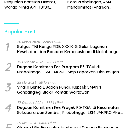
Penjualan Bantuan Disorot,
Kota Probolinggo, ASN
Warga Minta APH Turun
Mendominasi Antrean
Tangan
Pembeli
Popular Post
1
20 Maret 2026
22450 Lihat
Satgas TNI Konga RDB XXXIX-G Gelar Layanan
Kesehatan dan Bantuan Kemanusiaan di Maliobongo
2
15 Oktober 2024
9063 Lihat
Dugaan Komitmen Fee Program P3-TGAI di
Probolinggo: LSM JAKPRO Siap Laporkan Oknum yang
Terlibat
3
28 Mei 2024
8917 Lihat
Viral..!! Berita Dugaan Pungli, Kepsek SMAN 1
Gondanglegi Blokir Kontak Wartawan
4
17 Oktober 2024
7714 Lihat
Dugaan Komitmen Fee Proyek P3-TGAI di Kecamatan
Sukapura dan Sumber, Probolinggo: LSM JAKPRO Akan
Ambil Sikap
5
29 Mei 2024
6486 Lihat
Oknum LSM Berusaha Jembatani Dugaan Penyuapan