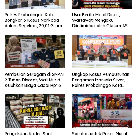
Polres Probolinggo Kota
Usai Berita Mobil Dinas,
Bongkar 3 Kasus Narkoba
Wartawati Mengaku
dalam Sepekan, 20,01 Gram
Diintimidasi oleh Oknum ASN
Sabu Disita
Pemkot Probolinggo dan
Tempuh Jalur Hukum
Pembelian Seragam di SMAN
Ungkap Kasus Pembunuhan
2 Tuban Disorot, Wali Murid
Pengamen Manusia Silver,
Keluhkan Biaya Capai Rp1,6
Polres Probolinggo Kota
Juta
Tangkap Dua Pelaku
Pengakuan Kades Soal
Sorotan untuk Pasar Murah