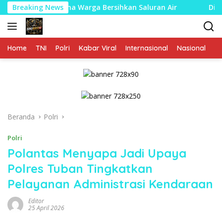
Langsung
Bersama Warga Bersihkan Saluran Air
Breaking News
Diduga Salah K
ke
konten
Home
TNI
Polri
Kabar Viral
Internasional
Nasional
P
Beranda
Polri
Polri
Polantas Menyapa Jadi Upaya
Polres Tuban Tingkatkan
Pelayanan Administrasi Kendaraan
Editor
25 April 2026