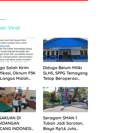
ar Viral
ga Salah Kirim
Diduga Belum Miliki
ifikasi, Oknum P3K
SLHS, SPPG Temayang
 Langsa Malah
Tetap Beroperasi
tak Wartawan ke
Sejak Lama
an Pers
GAKUAN DI
Seragam SMAN 1
SIDANGAN
Tuban Jadi Sorotan,
CANG INDONESIA!
Biaya Rp1,6 Juta