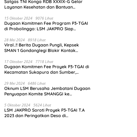
Satgas TNI Konga RDB XXXIX-G Gelar
Layanan Kesehatan dan Bantuan
Kemanusiaan di Maliobongo
15 Oktober 2024
9076 Lihat
Dugaan Komitmen Fee Program P3-TGAI
di Probolinggo: LSM JAKPRO Siap
Laporkan Oknum yang Terlibat
28 Mei 2024
8918 Lihat
Viral..!! Berita Dugaan Pungli, Kepsek
SMAN 1 Gondanglegi Blokir Kontak
Wartawan
17 Oktober 2024
7718 Lihat
Dugaan Komitmen Fee Proyek P3-TGAI di
Kecamatan Sukapura dan Sumber,
Probolinggo: LSM JAKPRO Akan Ambil
Sikap
29 Mei 2024
6486 Lihat
Oknum LSM Berusaha Jembatani Dugaan
Penyuapan Komite SMANGGI ke
Wartawan Dengan Tawarkan Iklan 2,5
Juta
5 Oktober 2024
5624 Lihat
LSM JAKPRO Soroti Proyek P3-TGAI T.A
2023 dan Peringatkan Desa di
Probolinggo Tentang Dugaan Komitmen
Fee Proyek P3-TGAI 2024