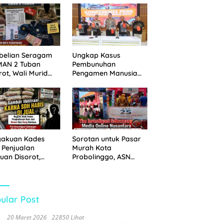
 Disita
Pemkot Probolinggo
dan Tempuh Jalur
Hukum
belian Seragam
Ungkap Kasus
MAN 2 Tuban
Pembunuhan
rot, Wali Murid
Pengamen Manusia
hkan Biaya Capai
Silver, Polres
6 Juta
Probolinggo Kota
Tangkap Dua Pelaku
gakuan Kades
Sorotan untuk Pasar
 Penjualan
Murah Kota
uan Disorot,
Probolinggo, ASN
ga Minta APH
Mendominasi Antrean
n Tangan
Pembeli
ular Post
20 Maret 2026
22850 Lihat