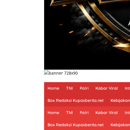
Home
TNI
Polri
Kabar Viral
In
Box Redaksi Kupasberita.net
Kebijakan
Home
TNI
Polri
Kabar Viral
In
Box Redaksi Kupasberita.net
Kebijakan