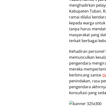
menghadirkan pelaya
Kabupaten Tuban, Rab
ramai dilalui kenda
kepada warga untuk 
tanpa harus mendatan
masyarakat yang dat
terkait berbagai k
Kehadiran personel S
memunculkan kesala
pengendara mengira 
mereka memperlamba
berbincang santai
d
penindakan, rasa pe
pengendara akhirnya
konsultasi yang sed