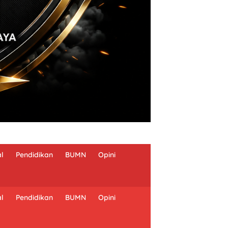
al
Pendidikan
BUMN
Opini
al
Pendidikan
BUMN
Opini