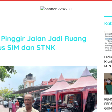
Kab
Pinggir Jalan Jadi Ruang
us SIM dan STNK
Didu
Klar
IAIN
Ger
Dew
PEN
PER
GUN