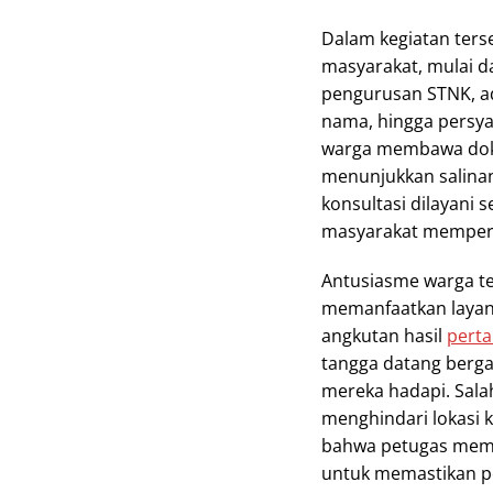
Dalam kegiatan ters
masyarakat, mulai d
pengurusan STNK, ad
nama, hingga persya
warga membawa doku
menunjukkan salinan
konsultasi dilayani 
masyarakat memperol
Antusiasme warga te
memanfaatkan layan
angkutan hasil
perta
tangga datang berg
mereka hadapi. Sal
menghindari lokasi 
bahwa petugas memb
untuk memastikan p