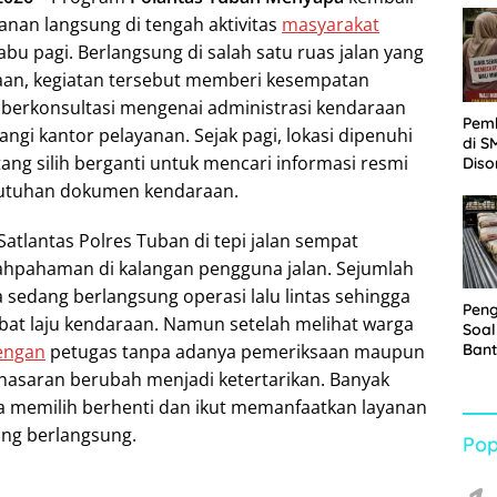
Sabu
nan langsung di tengah aktivitas
masyarakat
u pagi. Berlangsung di salah satu ruas jalan yang
raan, kegiatan tersebut memberi kesempatan
berkonsultasi mengenai administrasi kendaraan
Pem
gi kantor pelayanan. Sejak pagi, lokasi dipenuhi
di S
ang silih berganti untuk mencari informasi resmi
Diso
Kelu
ebutuhan dokumen kendaraan.
Rp1,
atlantas Polres Tuban di tepi jalan sempat
hpahaman di kalangan pengguna jalan. Sejumlah
sedang berlangsung operasi lalu lintas sehingga
Pen
t laju kendaraan. Namun setelah melihat warga
Soal
engan
petugas tanpa adanya pemeriksaan maupun
Bant
War
nasaran berubah menjadi ketertarikan. Banyak
Turu
 memilih berhenti dan ikut memanfaatkan layanan
ang berlangsung.
Pop