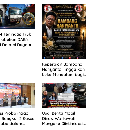
ANG TUNTUTAN
untuk 390 Siswa Baru
UNDA, KELUARGA
SPMB 2026
BAN MENGAMUK
PN MALANG
 Terlindas Truk
elabuhan DABN,
si Dalami Dugaan
laian
Kepergian Bambang
Hariyanto Tinggalkan
Luka Mendalam bagi
Keluarga Besar
Patrolihukum.net
es Probolinggo
Usai Berita Mobil
 Bongkar 3 Kasus
Dinas, Wartawati
koba dalam
Mengaku Diintimidasi
kan, 20,01 Gram
oleh Oknum ASN