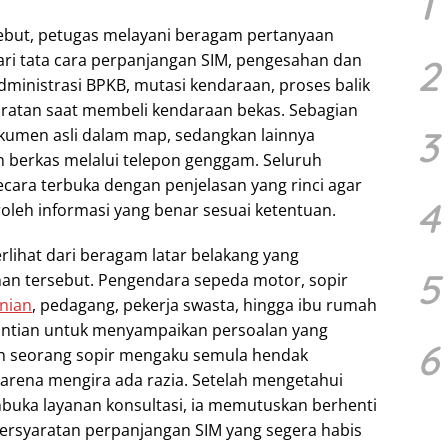
1
ebut, petugas melayani beragam pertanyaan
ari tata cara perpanjangan SIM, pengesahan dan
2
ministrasi BPKB, mutasi kendaraan, proses balik
ratan saat membeli kendaraan bekas. Sebagian
3
men asli dalam map, sedangkan lainnya
 berkas melalui telepon genggam. Seluruh
secara terbuka dengan penjelasan yang rinci agar
4
eh informasi yang benar sesuai ketentuan.
rlihat dari beragam latar belakang yang
5
an tersebut. Pengendara sepeda motor, sopir
nian
, pedagang, pekerja swasta, hingga ibu rumah
antian untuk menyampaikan persoalan yang
6
ah seorang sopir mengaku semula hendak
karena mengira ada razia. Setelah mengetahui
uka layanan konsultasi, ia memutuskan berhenti
ersyaratan perpanjangan SIM yang segera habis