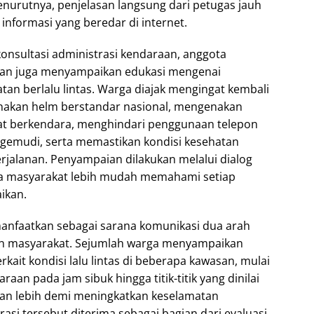
nurutnya, penjelasan langsung dari petugas jauh
 informasi yang beredar di internet.
onsultasi administrasi kendaraan, anggota
uban juga menyampaikan edukasi mengenai
tan berlalu lintas. Warga diajak mengingat kembali
akan helm berstandar nasional, mengenakan
t berkendara, menghindari penggunaan telepon
gemudi, serta memastikan kondisi kesehatan
jalanan. Penyampaian dilakukan melalui dialog
ga masyarakat lebih mudah memahami setiap
ikan.
manfaatkan sebagai sarana komunikasi dua arah
dan masyarakat. Sejumlah warga menyampaikan
kait kondisi lalu lintas di beberapa kawasan, mulai
aan pada jam sibuk hingga titik-titik yang dinilai
an lebih demi meningkatkan keselamatan
rasi tersebut diterima sebagai bagian dari evaluasi