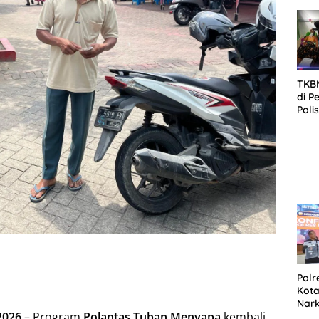
SID
DIT
KOR
DI 
TKBM
di P
Poli
Kela
Polr
Kota
Nar
 2026
– Program
Polantas Tuban Menyapa
kembali
Sepe