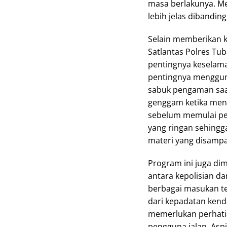
masa berlakunya. Me
lebih jelas dibanding
Selain memberikan k
Satlantas Polres T
pentingnya keselama
pentingnya menggun
sabuk pengaman saa
genggam ketika men
sebelum memulai per
yang ringan sehing
materi yang disampa
Program ini juga di
antara kepolisian 
berbagai masukan ter
dari kepadatan kendar
memerlukan perhati
pengguna jalan. Aspi