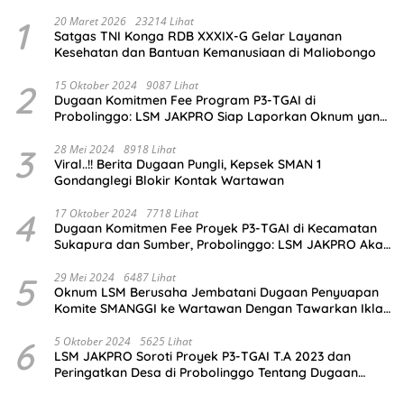
1
20 Maret 2026
23214 Lihat
Satgas TNI Konga RDB XXXIX-G Gelar Layanan
Kesehatan dan Bantuan Kemanusiaan di Maliobongo
2
15 Oktober 2024
9087 Lihat
Dugaan Komitmen Fee Program P3-TGAI di
Probolinggo: LSM JAKPRO Siap Laporkan Oknum yang
Terlibat
3
28 Mei 2024
8918 Lihat
Viral..!! Berita Dugaan Pungli, Kepsek SMAN 1
Gondanglegi Blokir Kontak Wartawan
4
17 Oktober 2024
7718 Lihat
Dugaan Komitmen Fee Proyek P3-TGAI di Kecamatan
Sukapura dan Sumber, Probolinggo: LSM JAKPRO Akan
Ambil Sikap
5
29 Mei 2024
6487 Lihat
Oknum LSM Berusaha Jembatani Dugaan Penyuapan
Komite SMANGGI ke Wartawan Dengan Tawarkan Iklan
2,5 Juta
6
5 Oktober 2024
5625 Lihat
LSM JAKPRO Soroti Proyek P3-TGAI T.A 2023 dan
Peringatkan Desa di Probolinggo Tentang Dugaan
Komitmen Fee Proyek P3-TGAI 2024