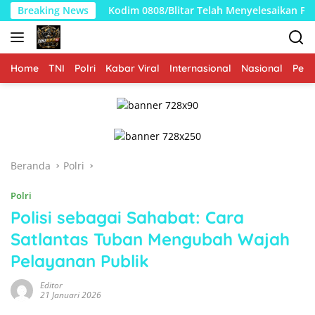
Langsung
Kodim 0808/Blitar Telah Menyelesaikan Pembangunan KDKMP 260 T
Breaking News
ke
konten
Home
TNI
Polri
Kabar Viral
Internasional
Nasional
Peme
Beranda
Polri
Polri
Polisi sebagai Sahabat: Cara
Satlantas Tuban Mengubah Wajah
Pelayanan Publik
Editor
21 Januari 2026