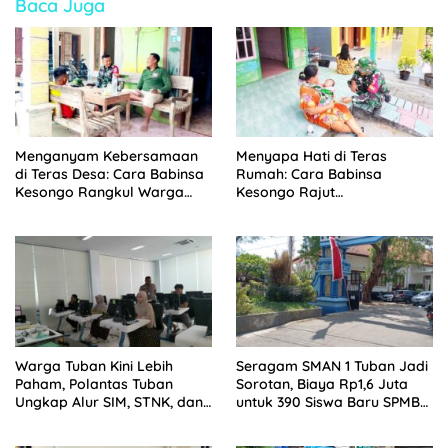
Baca Juga
Menganyam Kebersamaan
Menyapa Hati di Teras
di Teras Desa: Cara Babinsa
Rumah: Cara Babinsa
Kesongo Rangkul Warga
Kesongo Rajut
Sukseskan TMMD 129
Kebersamaan di TMMD 129
Bojonegoro
Bojonegoro
Warga Tuban Kini Lebih
Seragam SMAN 1 Tuban Jadi
Paham, Polantas Tuban
Sorotan, Biaya Rp1,6 Juta
Ungkap Alur SIM, STNK, dan
untuk 390 Siswa Baru SPMB
BPKB
2026