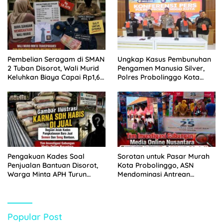
Pembelian Seragam di SMAN
Ungkap Kasus Pembunuhan
2 Tuban Disorot, Wali Murid
Pengamen Manusia Silver,
Keluhkan Biaya Capai Rp1,6
Polres Probolinggo Kota
Juta
Tangkap Dua Pelaku
Pengakuan Kades Soal
Sorotan untuk Pasar Murah
Penjualan Bantuan Disorot,
Kota Probolinggo, ASN
Warga Minta APH Turun
Mendominasi Antrean
Tangan
Pembeli
Popular Post