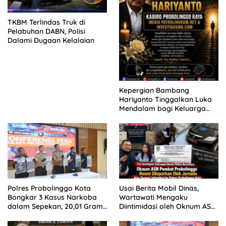
TKBM Terlindas Truk di
Pelabuhan DABN, Polisi
Dalami Dugaan Kelalaian
Kepergian Bambang
Hariyanto Tinggalkan Luka
Mendalam bagi Keluarga
Besar Patrolihukum.net
Polres Probolinggo Kota
Usai Berita Mobil Dinas,
Bongkar 3 Kasus Narkoba
Wartawati Mengaku
dalam Sepekan, 20,01 Gram
Diintimidasi oleh Oknum ASN
Sabu Disita
Pemkot Probolinggo dan
Tempuh Jalur Hukum