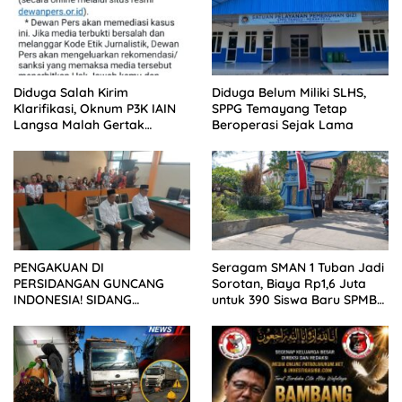
Diduga Salah Kirim
Diduga Belum Miliki SLHS,
Klarifikasi, Oknum P3K IAIN
SPPG Temayang Tetap
Langsa Malah Gertak
Beroperasi Sejak Lama
Wartawan ke Dewan Pers
PENGAKUAN DI
Seragam SMAN 1 Tuban Jadi
PERSIDANGAN GUNCANG
Sorotan, Biaya Rp1,6 Juta
INDONESIA! SIDANG
untuk 390 Siswa Baru SPMB
TUNTUTAN DITUNDA,
2026
KELUARGA KORBAN
MENGAMUK DI PN MALANG