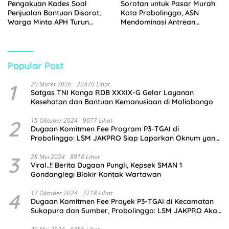
Pengakuan Kades Soal
Sorotan untuk Pasar Murah
Penjualan Bantuan Disorot,
Kota Probolinggo, ASN
Warga Minta APH Turun
Mendominasi Antrean
Tangan
Pembeli
Popular Post
1
20 Maret 2026
22870 Lihat
Satgas TNI Konga RDB XXXIX-G Gelar Layanan
Kesehatan dan Bantuan Kemanusiaan di Maliobongo
2
15 Oktober 2024
9077 Lihat
Dugaan Komitmen Fee Program P3-TGAI di
Probolinggo: LSM JAKPRO Siap Laporkan Oknum yang
Terlibat
3
28 Mei 2024
8918 Lihat
Viral..!! Berita Dugaan Pungli, Kepsek SMAN 1
Gondanglegi Blokir Kontak Wartawan
4
17 Oktober 2024
7718 Lihat
Dugaan Komitmen Fee Proyek P3-TGAI di Kecamatan
Sukapura dan Sumber, Probolinggo: LSM JAKPRO Akan
Ambil Sikap