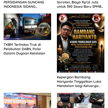
PERSIDANGAN GUNCANG
Sorotan, Biaya Rp1,6 Juta
INDONESIA! SIDANG
untuk 390 Siswa Baru SPMB
TUNTUTAN DITUNDA,
2026
KELUARGA KORBAN
MENGAMUK DI PN MALANG
TKBM Terlindas Truk di
Pelabuhan DABN, Polisi
Dalami Dugaan Kelalaian
Kepergian Bambang
Hariyanto Tinggalkan Luka
Mendalam bagi Keluarga
Besar Patrolihukum.net