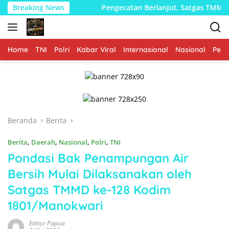
Langsung
era Utara
Breaking News
Pengecatan Berlanjut, Satgas TMMD Kodim 10
ke
konten
Home
TNI
Polri
Kabar Viral
Internasional
Nasional
Peme
Beranda
Berita
Berita
,
Daerah
,
Nasional
,
Polri
,
TNI
Pondasi Bak Penampungan Air
Bersih Mulai Dilaksanakan oleh
Satgas TMMD ke-128 Kodim
1801/Manokwari
Editor Papua