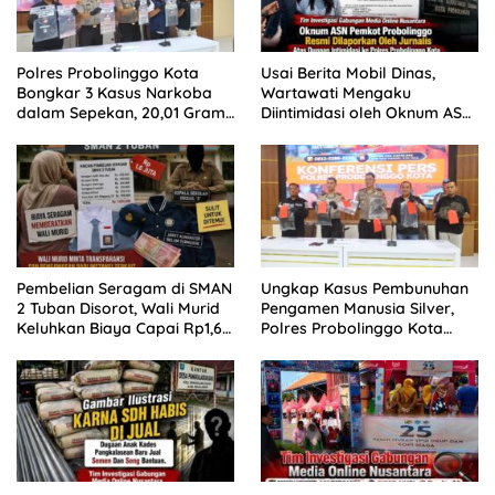
Polres Probolinggo Kota
Usai Berita Mobil Dinas,
Bongkar 3 Kasus Narkoba
Wartawati Mengaku
dalam Sepekan, 20,01 Gram
Diintimidasi oleh Oknum ASN
Sabu Disita
Pemkot Probolinggo dan
Tempuh Jalur Hukum
Pembelian Seragam di SMAN
Ungkap Kasus Pembunuhan
2 Tuban Disorot, Wali Murid
Pengamen Manusia Silver,
Keluhkan Biaya Capai Rp1,6
Polres Probolinggo Kota
Juta
Tangkap Dua Pelaku