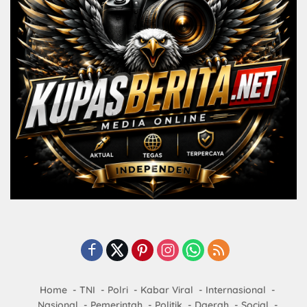
Home
TNI
Polri
Kabar Viral
Internasional
Nasional
Pemerintah
Politik
Daerah
Social