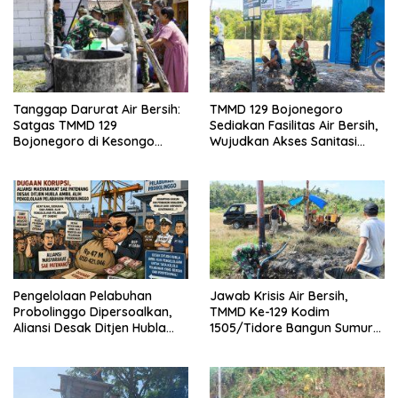
Tanggap Darurat Air Bersih:
TMMD 129 Bojonegoro
Satgas TMMD 129
Sediakan Fasilitas Air Bersih,
Bojonegoro di Kesongo
Wujudkan Akses Sanitasi
Guyur 11 Ribu Liter Air untuk
Layak
Warga Krebet
Pengelolaan Pelabuhan
Jawab Krisis Air Bersih,
Probolinggo Dipersoalkan,
TMMD Ke-129 Kodim
Aliansi Desak Ditjen Hubla
1505/Tidore Bangun Sumur
Evaluasi PT DABN
Bor
Probolinggo