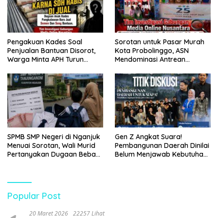
Pengakuan Kades Soal
Sorotan untuk Pasar Murah
Penjualan Bantuan Disorot,
Kota Probolinggo, ASN
Warga Minta APH Turun
Mendominasi Antrean
Tangan
Pembeli
SPMB SMP Negeri di Nganjuk
Gen Z Angkat Suara!
Menuai Sorotan, Wali Murid
Pembangunan Daerah Dinilai
Pertanyakan Dugaan Beban
Belum Menjawab Kebutuhan
Biaya Seragam dan Peran
Generasi Muda
Pengawasan Dinas
Pendidikan
Popular Post
20 Maret 2026
22257 Lihat