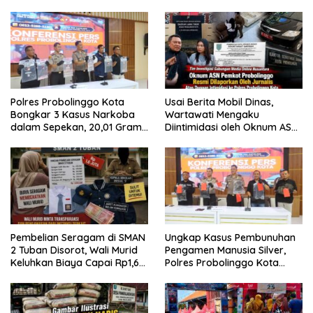
Besar Patrolihukum.net
Polres Probolinggo Kota
Usai Berita Mobil Dinas,
Bongkar 3 Kasus Narkoba
Wartawati Mengaku
dalam Sepekan, 20,01 Gram
Diintimidasi oleh Oknum ASN
Sabu Disita
Pemkot Probolinggo dan
Tempuh Jalur Hukum
Pembelian Seragam di SMAN
Ungkap Kasus Pembunuhan
2 Tuban Disorot, Wali Murid
Pengamen Manusia Silver,
Keluhkan Biaya Capai Rp1,6
Polres Probolinggo Kota
Juta
Tangkap Dua Pelaku