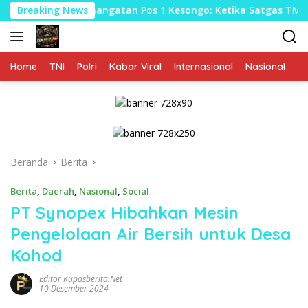
Langsung
Kehangatan Pos 1 Kesongo: Ketika Satgas TMMD 129 Bojone
Breaking News
ke
konten
Home
TNI
Polri
Kabar Viral
Internasional
Nasional
P
Beranda
Berita
Berita
,
Daerah
,
Nasional
,
Social
PT Synopex Hibahkan Mesin
Pengelolaan Air Bersih untuk Desa
Kohod
Editor Kupasberita.net
10 Desember 2024