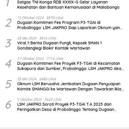
1
Satgas TNI Konga RDB XXXIX-G Gelar Layanan
Kesehatan dan Bantuan Kemanusiaan di Maliobongo
2
15 Oktober 2024
8970 Lihat
Dugaan Komitmen Fee Program P3-TGAI di
Probolinggo: LSM JAKPRO Siap Laporkan Oknum yang
Terlibat
3
28 Mei 2024
8916 Lihat
Viral..!! Berita Dugaan Pungli, Kepsek SMAN 1
Gondanglegi Blokir Kontak Wartawan
4
17 Oktober 2024
7714 Lihat
Dugaan Komitmen Fee Proyek P3-TGAI di Kecamatan
Sukapura dan Sumber, Probolinggo: LSM JAKPRO Akan
Ambil Sikap
5
29 Mei 2024
6486 Lihat
Oknum LSM Berusaha Jembatani Dugaan Penyuapan
Komite SMANGGI ke Wartawan Dengan Tawarkan Iklan
2,5 Juta
6
5 Oktober 2024
5622 Lihat
LSM JAKPRO Soroti Proyek P3-TGAI T.A 2023 dan
Peringatkan Desa di Probolinggo Tentang Dugaan
Komitmen Fee Proyek P3-TGAI 2024