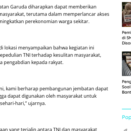
Sabu
tan Garuda diharapkan dapat memberikan
 masyarakat, terutama dalam memperlancar akses
ningkatkan perekonomian warga sekitar.
Pem
di S
Diso
 di lokasi menyampaikan bahwa kegiatan ini
Kelu
Rp1,
pedulian TNI terhadap kesulitan masyarakat,
ta pengabdian kepada rakyat.
Pen
Soal
 ini, kami berharap pembangunan jembatan dapat
Bant
ngga dapat digunakan oleh masyarakat untuk
War
sehari-hari,” ujarnya.
Turu
Pop
n yang terjalin antara TNI dan masyarakat