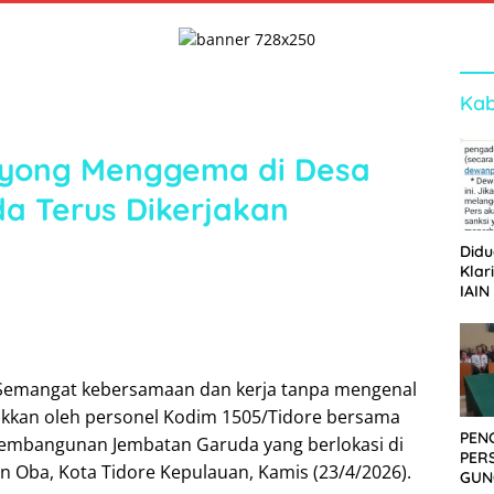
Kab
yong Menggema di Desa
a Terus Dikerjakan
Didu
Klar
IAIN
Ger
Dew
 Semangat kebersamaan dan kerja tanpa mengenal
jukkan oleh personel Kodim 1505/Tidore bersama
PEN
embangunan Jembatan Garuda yang berlokasi di
PER
n Oba, Kota Tidore Kepulauan, Kamis (23/4/2026).
GUN