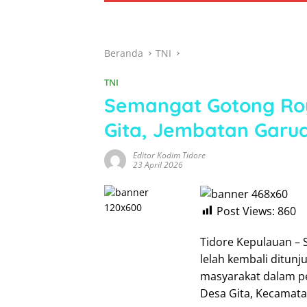
Beranda
TNI
TNI
Semangat Gotong Ro
Gita, Jembatan Garud
Editor Kodim Tidore
23 April 2026
Post Views:
860
Tidore Kepulauan –
lelah kembali ditun
masyarakat dalam p
Desa Gita, Kecamata