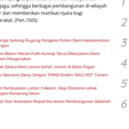
1
rjaga, sehingga berbagai pembangunan di wilayah
ar dan memberikan manfaat nyata bagi
2
rakat. (Pen.1505)
3
arga Gotong Royong Pangkas Pohon Demi Keselamatan
ungan
 Beton Merah Putih Kuntap Terus Dikerjakan Demi
4
aan Masyarakat
t Silaturahmi Lewat Safari Jumat di Desa Pagat
us Hijaukan Desa, Satgas TMMD Kodim 1002/HST Tanam
5
 Pembukaan Lahan 1 Hektar, Siap Ditanami untuk
ngan Kampung Sesor
6
al Dan Amankan Rapat Kordinasi Pembangunan Sekolah