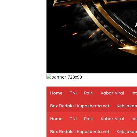
Home
TNI
Polri
Kabar Viral
In
Box Redaksi Kupasberita.net
Kebijakan
Home
TNI
Polri
Kabar Viral
In
Box Redaksi Kupasberita.net
Kebijakan