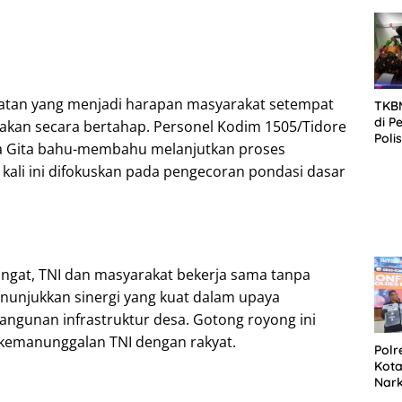
SID
DIT
KOR
DI 
an yang menjadi harapan masyarakat setempat
TKBM
di P
rjakan secara bertahap. Personel Kodim 1505/Tidore
Poli
 Gita bahu-membahu melanjutkan proses
Kela
ali ini difokuskan pada pengecoran pondasi dasar
gat, TNI dan masyarakat bekerja sama tanpa
unjukkan sinergi yang kuat dalam upaya
gunan infrastruktur desa. Gotong royong ini
 kemanunggalan TNI dengan rakyat.
Polr
Kota
Nar
Sepe