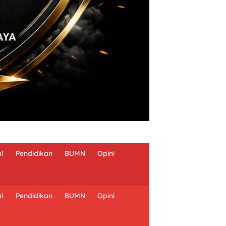
al
Pendidikan
BUMN
Opini
al
Pendidikan
BUMN
Opini