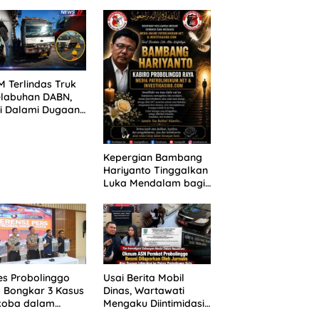
ANG TUNTUTAN
untuk 390 Siswa Baru
UNDA, KELUARGA
SPMB 2026
BAN MENGAMUK
PN MALANG
 Terlindas Truk
elabuhan DABN,
si Dalami Dugaan
laian
Kepergian Bambang
Hariyanto Tinggalkan
Luka Mendalam bagi
Keluarga Besar
Patrolihukum.net
es Probolinggo
Usai Berita Mobil
 Bongkar 3 Kasus
Dinas, Wartawati
koba dalam
Mengaku Diintimidasi
kan, 20,01 Gram
oleh Oknum ASN