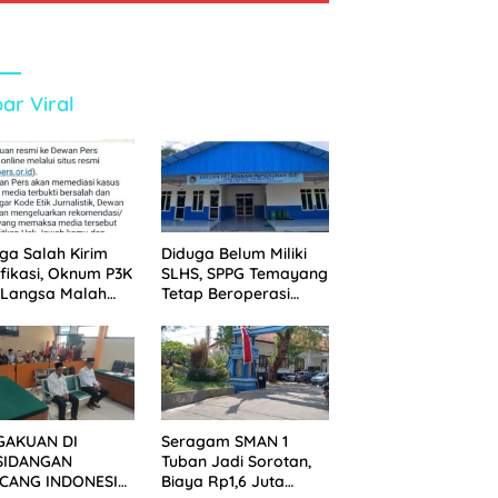
ar Viral
ga Salah Kirim
Diduga Belum Miliki
ifikasi, Oknum P3K
SLHS, SPPG Temayang
 Langsa Malah
Tetap Beroperasi
tak Wartawan ke
Sejak Lama
an Pers
GAKUAN DI
Seragam SMAN 1
SIDANGAN
Tuban Jadi Sorotan,
CANG INDONESIA!
Biaya Rp1,6 Juta