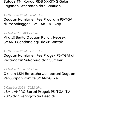
Satgas TNI Konga RDB XXXIX-G Gelar
Layanan Kesehatan dan Bantuan
Kemanusiaan di Maliobongo
15 Oktober 2024
9065 Lihat
Dugaan Komitmen Fee Program P3-TGAI
di Probolinggo: LSM JAKPRO Siap
Laporkan Oknum yang Terlibat
28 Mei 2024
8917 Lihat
Viral..!! Berita Dugaan Pungli, Kepsek
SMAN 1 Gondanglegi Blokir Kontak
Wartawan
17 Oktober 2024
7714 Lihat
Dugaan Komitmen Fee Proyek P3-TGAI di
Kecamatan Sukapura dan Sumber,
Probolinggo: LSM JAKPRO Akan Ambil
Sikap
29 Mei 2024
6486 Lihat
Oknum LSM Berusaha Jembatani Dugaan
Penyuapan Komite SMANGGI ke
Wartawan Dengan Tawarkan Iklan 2,5
Juta
5 Oktober 2024
5622 Lihat
LSM JAKPRO Soroti Proyek P3-TGAI T.A
2023 dan Peringatkan Desa di
Probolinggo Tentang Dugaan Komitmen
Fee Proyek P3-TGAI 2024