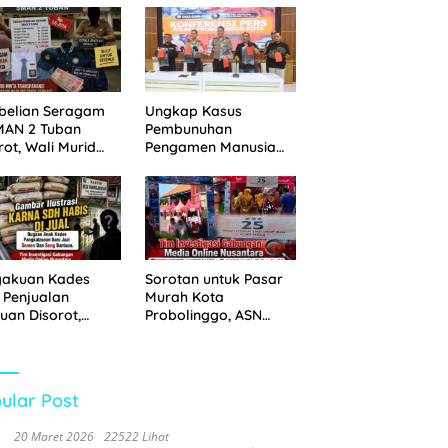
 Disita
Pemkot Probolinggo
dan Tempuh Jalur
Hukum
belian Seragam
Ungkap Kasus
MAN 2 Tuban
Pembunuhan
rot, Wali Murid
Pengamen Manusia
hkan Biaya Capai
Silver, Polres
6 Juta
Probolinggo Kota
Tangkap Dua Pelaku
gakuan Kades
Sorotan untuk Pasar
 Penjualan
Murah Kota
uan Disorot,
Probolinggo, ASN
ga Minta APH
Mendominasi Antrean
n Tangan
Pembeli
ular Post
20 Maret 2026
22522 Lihat