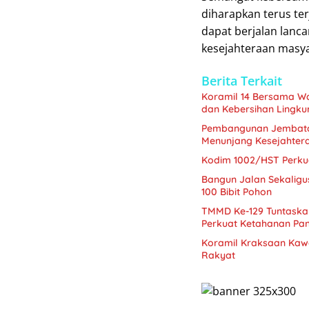
diharapkan terus te
dapat berjalan lanc
kesejahteraan masya
Berita Terkait
Koramil 14 Bersama W
dan Kebersihan Lingk
Pembangunan Jembatan
Menunjang Kesejahter
Kodim 1002/HST Perkua
Bangun Jalan Sekalig
100 Bibit Pohon
TMMD Ke-129 Tuntaskan
Perkuat Ketahanan Pa
Koramil Kraksaan Kaw
Rakyat