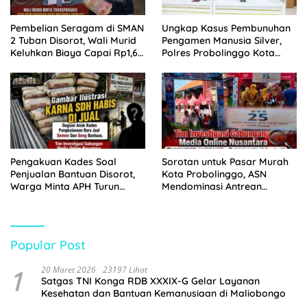
Pembelian Seragam di SMAN
Ungkap Kasus Pembunuhan
2 Tuban Disorot, Wali Murid
Pengamen Manusia Silver,
Keluhkan Biaya Capai Rp1,6
Polres Probolinggo Kota
Juta
Tangkap Dua Pelaku
Pengakuan Kades Soal
Sorotan untuk Pasar Murah
Penjualan Bantuan Disorot,
Kota Probolinggo, ASN
Warga Minta APH Turun
Mendominasi Antrean
Tangan
Pembeli
Popular Post
1
20 Maret 2026
23197 Lihat
Satgas TNI Konga RDB XXXIX-G Gelar Layanan
Kesehatan dan Bantuan Kemanusiaan di Maliobongo