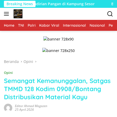
Langsung
rian Pangan di Kampung Sesor
Breaking News
Bukan Sekadar Menjaga 
ke
konten
Home
TNI
Polri
Kabar Viral
Internasional
Nasional
Peme
Beranda
Opini
Opini
Semangat Kemanunggalan, Satgas
TMMD 128 Kodim 0908/Bontang
Distribusikan Material Kayu
Editor Ahmad Magazen
25 April 2026