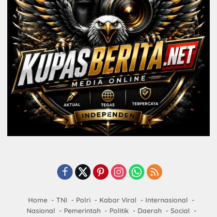
Home
TNI
Polri
Kabar Viral
Internasional
Nasional
Pemerintah
Politik
Daerah
Social