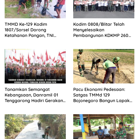
TMMD Ke-129 Kodim
Kodim 0808/Blitar Telah
1807/Sorsel Dorong
Menyelesaikan
Ketahanan Pangan, TNI
Pembangunan KDKMP 260
Bersama Warga Bangun
Titik Sesuai milestone,
Kemandirian Pangan di
Menjadi Tercepat Seluruh
Kampung Sesor
Indonesia
Tanamkan Semangat
Pacu Ekonomi Pedesaan:
Kebangsaan, Danramil 01
Satgas TMMd 129
Tenggarong Hadiri Gerakan
Bojonegoro Bangun Lapak
Nasional Pembagian
PKL di Rest Area Kesongo
Bendera Merah Putih