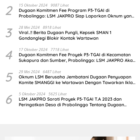
2
15 Oktober 2024
9087 Lihat
Dugaan Komitmen Fee Program P3-TGAI di
Probolinggo: LSM JAKPRO Siap Laporkan Oknum yang
Terlibat
3
28 Mei 2024
8918 Lihat
Viral..!! Berita Dugaan Pungli, Kepsek SMAN 1
Gondanglegi Blokir Kontak Wartawan
4
17 Oktober 2024
7718 Lihat
Dugaan Komitmen Fee Proyek P3-TGAI di Kecamatan
Sukapura dan Sumber, Probolinggo: LSM JAKPRO Akan
Ambil Sikap
5
29 Mei 2024
6487 Lihat
Oknum LSM Berusaha Jembatani Dugaan Penyuapan
Komite SMANGGI ke Wartawan Dengan Tawarkan Iklan
2,5 Juta
6
5 Oktober 2024
5625 Lihat
LSM JAKPRO Soroti Proyek P3-TGAI T.A 2023 dan
Peringatkan Desa di Probolinggo Tentang Dugaan
Komitmen Fee Proyek P3-TGAI 2024