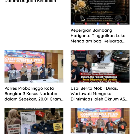
Dalami Dugaan Kelalaian
Kepergian Bambang
Hariyanto Tinggalkan Luka
Mendalam bagi Keluarga
Besar Patrolihukum.net
Polres Probolinggo Kota
Usai Berita Mobil Dinas,
Bongkar 3 Kasus Narkoba
Wartawati Mengaku
dalam Sepekan, 20,01 Gram
Diintimidasi oleh Oknum ASN
Sabu Disita
Pemkot Probolinggo dan
Tempuh Jalur Hukum