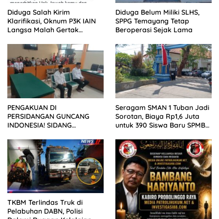
Diduga Salah Kirim
Diduga Belum Miliki SLHS,
Klarifikasi, Oknum P3K IAIN
SPPG Temayang Tetap
Langsa Malah Gertak
Beroperasi Sejak Lama
Wartawan ke Dewan Pers
PENGAKUAN DI
Seragam SMAN 1 Tuban Jadi
PERSIDANGAN GUNCANG
Sorotan, Biaya Rp1,6 Juta
INDONESIA! SIDANG
untuk 390 Siswa Baru SPMB
TUNTUTAN DITUNDA,
2026
KELUARGA KORBAN
MENGAMUK DI PN MALANG
TKBM Terlindas Truk di
Pelabuhan DABN, Polisi