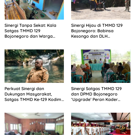
Sinergi Tanpa Sekat: Kala
Sinergi Hijau di TMMD 129
Satgas TMMD 129
Bojonegoro: Babinsa
Bojonegoro dan Warga
Kesongo dan DLH
Kesongo Bahu-Membahu
‘Keroyokan’ Buat Lubang
Merajut Asa Ibu Jasmiati
Tanam Pohon untuk Jaga
Tanggul Sungai
Perkuat Sinergi dan
Sinergi Satgas TMMD 129
Dukungan Masyarakat,
dan DPMD Bojonegoro
Satgas TMMD Ke-129 Kodim
‘Upgrade’ Peran Kader
1807/Sorong Selatan Gelar
Posyandu Lewat Bimtek 6
Wawancara Bersama
SPM
Forkopimda dan Tokoh Adat