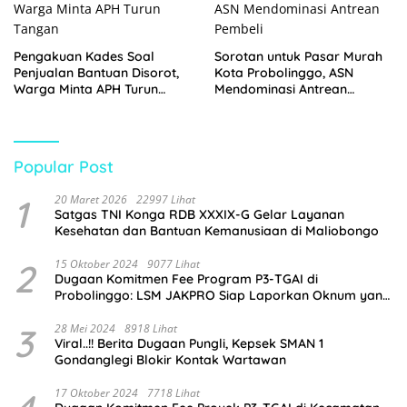
Pengakuan Kades Soal
Sorotan untuk Pasar Murah
Penjualan Bantuan Disorot,
Kota Probolinggo, ASN
Warga Minta APH Turun
Mendominasi Antrean
Tangan
Pembeli
Popular Post
1
20 Maret 2026
22997 Lihat
Satgas TNI Konga RDB XXXIX-G Gelar Layanan
Kesehatan dan Bantuan Kemanusiaan di Maliobongo
2
15 Oktober 2024
9077 Lihat
Dugaan Komitmen Fee Program P3-TGAI di
Probolinggo: LSM JAKPRO Siap Laporkan Oknum yang
Terlibat
3
28 Mei 2024
8918 Lihat
Viral..!! Berita Dugaan Pungli, Kepsek SMAN 1
Gondanglegi Blokir Kontak Wartawan
17 Oktober 2024
7718 Lihat