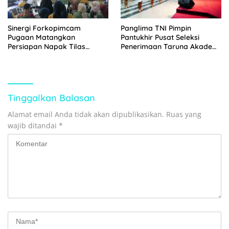
Sinergi Forkopimcam
Panglima TNI Pimpin
Pugaan Matangkan
Pantukhir Pusat Seleksi
Persiapan Napak Tilas
Penerimaan Taruna Akademi
Kemerdekaan RI ke-81
TNI Tahun 2026
Tinggalkan Balasan
Alamat email Anda tidak akan dipublikasikan.
Ruas yang
wajib ditandai
*