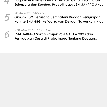
4
Dugaan Komitmen Fee Proyek P3-TGAI di Kecamatan
Sukapura dan Sumber, Probolinggo: LSM JAKPRO Akan
Ambil Sikap
5
29 Mei 2024
6487 Lihat
Oknum LSM Berusaha Jembatani Dugaan Penyuapan
Komite SMANGGI ke Wartawan Dengan Tawarkan Iklan
2,5 Juta
6
5 Oktober 2024
5625 Lihat
LSM JAKPRO Soroti Proyek P3-TGAI T.A 2023 dan
Peringatkan Desa di Probolinggo Tentang Dugaan
Komitmen Fee Proyek P3-TGAI 2024