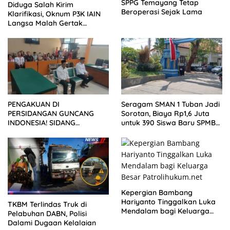
SPPG Temayang Tetap
Diduga Salah Kirim
Beroperasi Sejak Lama
Klarifikasi, Oknum P3K IAIN
Langsa Malah Gertak
Wartawan ke Dewan Pers
PENGAKUAN DI
Seragam SMAN 1 Tuban Jadi
PERSIDANGAN GUNCANG
Sorotan, Biaya Rp1,6 Juta
INDONESIA! SIDANG
untuk 390 Siswa Baru SPMB
TUNTUTAN DITUNDA,
2026
KELUARGA KORBAN
MENGAMUK DI PN MALANG
Kepergian Bambang
Hariyanto Tinggalkan Luka
TKBM Terlindas Truk di
Mendalam bagi Keluarga
Pelabuhan DABN, Polisi
Besar Patrolihukum.net
Dalami Dugaan Kelalaian