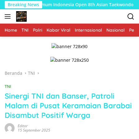
Langsung
Raih Juara Umum Indonesia Open 8th Asian Taekwondo Indonesia
Breaking News
ke
konten
Home
TNI
Polri
Kabar Viral
Internasional
Nasional
Peme
Beranda
TNI
TNI
Sinergi TNI dan Banser, Patroli
Malam di Pusat Keramaian Barabai
Disambut Positif Warga
Editor
15 September 2025