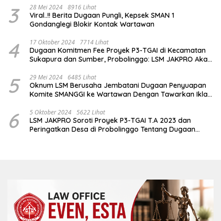
3
28 Mei 2024
8916 Lihat
Viral..!! Berita Dugaan Pungli, Kepsek SMAN 1
Gondanglegi Blokir Kontak Wartawan
4
17 Oktober 2024
7714 Lihat
Dugaan Komitmen Fee Proyek P3-TGAI di Kecamatan
Sukapura dan Sumber, Probolinggo: LSM JAKPRO Akan
Ambil Sikap
5
29 Mei 2024
6485 Lihat
Oknum LSM Berusaha Jembatani Dugaan Penyuapan
Komite SMANGGI ke Wartawan Dengan Tawarkan Iklan
2,5 Juta
6
5 Oktober 2024
5622 Lihat
LSM JAKPRO Soroti Proyek P3-TGAI T.A 2023 dan
Peringatkan Desa di Probolinggo Tentang Dugaan
Komitmen Fee Proyek P3-TGAI 2024