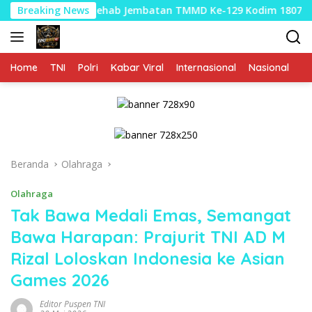
Langsung
Rehab Jembatan TMMD Ke-129 Kodim 1807/Sorong Selatan Hamp
Breaking News
ke
konten
Home
TNI
Polri
Kabar Viral
Internasional
Nasional
P
Beranda
Olahraga
Olahraga
Tak Bawa Medali Emas, Semangat
Bawa Harapan: Prajurit TNI AD M
Rizal Loloskan Indonesia ke Asian
Games 2026
Editor Puspen TNI