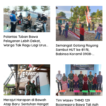
Bendera Merah Putih
Polantas Tuban Bawa
Pelayanan Lebih Dekat,
Warga Tak Ragu Lagi Urus
Semangat Gotong Royong
SIM, STNK, dan BPKB
Sambut HUT ke-81 RI,
Babinsa Koramil 0908-
01/Loktuan Bersama Warga
Pasang Bendera dan Umbul-
Umbul
Merajut Harapan di Bawah
Tim Wasev TMMD 129
Atap Baru: Sentuhan Hangat
Bojonegoro Bawa Tali Asih