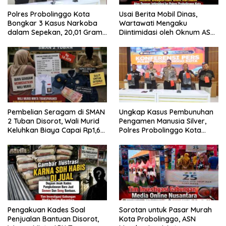
Polres Probolinggo Kota
Usai Berita Mobil Dinas,
Bongkar 3 Kasus Narkoba
Wartawati Mengaku
dalam Sepekan, 20,01 Gram
Diintimidasi oleh Oknum ASN
Sabu Disita
Pemkot Probolinggo dan
Tempuh Jalur Hukum
Pembelian Seragam di SMAN
Ungkap Kasus Pembunuhan
2 Tuban Disorot, Wali Murid
Pengamen Manusia Silver,
Keluhkan Biaya Capai Rp1,6
Polres Probolinggo Kota
Juta
Tangkap Dua Pelaku
Pengakuan Kades Soal
Sorotan untuk Pasar Murah
Penjualan Bantuan Disorot,
Kota Probolinggo, ASN