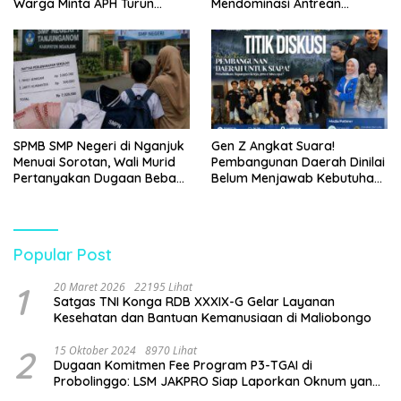
Warga Minta APH Turun
Mendominasi Antrean
Tangan
Pembeli
SPMB SMP Negeri di Nganjuk
Gen Z Angkat Suara!
Menuai Sorotan, Wali Murid
Pembangunan Daerah Dinilai
Pertanyakan Dugaan Beban
Belum Menjawab Kebutuhan
Biaya Seragam dan Peran
Generasi Muda
Pengawasan Dinas
Pendidikan
Popular Post
1
20 Maret 2026
22195 Lihat
Satgas TNI Konga RDB XXXIX-G Gelar Layanan
Kesehatan dan Bantuan Kemanusiaan di Maliobongo
2
15 Oktober 2024
8970 Lihat
Dugaan Komitmen Fee Program P3-TGAI di
Probolinggo: LSM JAKPRO Siap Laporkan Oknum yang
Terlibat