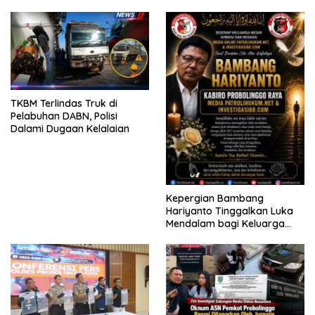
KELUARGA KORBAN
2026
MENGAMUK DI PN MALANG
TKBM Terlindas Truk di
Pelabuhan DABN, Polisi
Dalami Dugaan Kelalaian
Kepergian Bambang
Hariyanto Tinggalkan Luka
Mendalam bagi Keluarga
Besar Patrolihukum.net