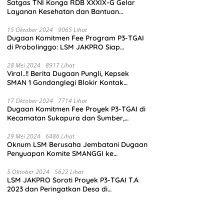
Satgas TNI Konga RDB XXXIX-G Gelar
Layanan Kesehatan dan Bantuan
Kemanusiaan di Maliobongo
15 Oktober 2024
9065 Lihat
Dugaan Komitmen Fee Program P3-TGAI
di Probolinggo: LSM JAKPRO Siap
Laporkan Oknum yang Terlibat
28 Mei 2024
8917 Lihat
Viral..!! Berita Dugaan Pungli, Kepsek
SMAN 1 Gondanglegi Blokir Kontak
Wartawan
17 Oktober 2024
7714 Lihat
Dugaan Komitmen Fee Proyek P3-TGAI di
Kecamatan Sukapura dan Sumber,
Probolinggo: LSM JAKPRO Akan Ambil
Sikap
29 Mei 2024
6486 Lihat
Oknum LSM Berusaha Jembatani Dugaan
Penyuapan Komite SMANGGI ke
Wartawan Dengan Tawarkan Iklan 2,5
Juta
5 Oktober 2024
5622 Lihat
LSM JAKPRO Soroti Proyek P3-TGAI T.A
2023 dan Peringatkan Desa di
Probolinggo Tentang Dugaan Komitmen
Fee Proyek P3-TGAI 2024