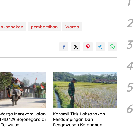
1
2
laksanakan
pembersihan
Warga
3
4
5
6
Warga Merekah: Jalan
Koramil Tiris Laksanakan
MMD 129 Bojonegoro di
Pendampingan Dan
 Terwujud
Pengawasan Ketahanan
Pangan