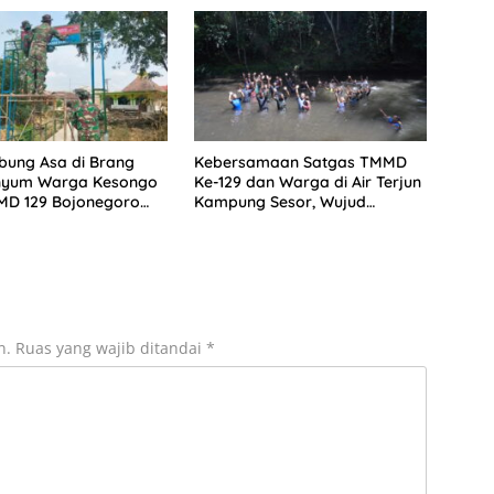
ung Asa di Brang
Kebersamaan Satgas TMMD
enyum Warga Kesongo
Ke-129 dan Warga di Air Terjun
MD 129 Bojonegoro
Kampung Sesor, Wujud
Jembatan Impian
Kemanunggalan TNI dengan
Rakyat yang Semakin Erat
n.
Ruas yang wajib ditandai
*