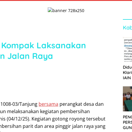
Kab
n Kompak Laksanakan
an Jalan Raya
Didu
Klar
IAIN
Ger
Dew
 1008-03/Tanjung
bersama
perangkat desa dan
kun melaksanakan kegiatan pembersihan
PEN
is (04/12/25). Kegiatan gotong royong tersebut
PER
ersihan parit dan area pinggir jalan raya yang
GUN