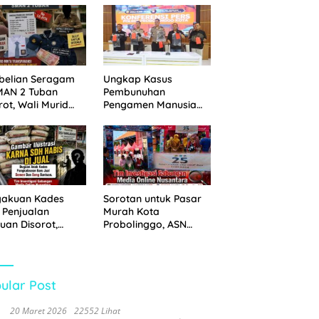
 Disita
Pemkot Probolinggo
dan Tempuh Jalur
Hukum
belian Seragam
Ungkap Kasus
MAN 2 Tuban
Pembunuhan
rot, Wali Murid
Pengamen Manusia
hkan Biaya Capai
Silver, Polres
6 Juta
Probolinggo Kota
Tangkap Dua Pelaku
gakuan Kades
Sorotan untuk Pasar
 Penjualan
Murah Kota
uan Disorot,
Probolinggo, ASN
ga Minta APH
Mendominasi Antrean
n Tangan
Pembeli
ular Post
20 Maret 2026
22552 Lihat