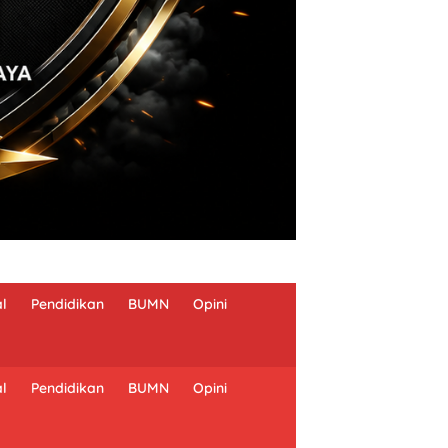
al
Pendidikan
BUMN
Opini
al
Pendidikan
BUMN
Opini