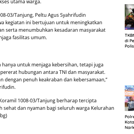
akses utama warga.
SID
DIT
KOR
08-03/Tanjung, Peltu Agus Syahrifudin
DI 
 kegiatan ini bertujuan untuk meningkatkan
gan serta menumbuhkan kesadaran masyarakat
TKBM
jaga fasilitas umum.
di P
Poli
Kela
an hanya untuk menjaga kebersihan, tetapi juga
pererat hubungan antara TNI dan masyarakat.
kan dengan penuh keakraban dan kebersamaan,”
ifudin.
, Koramil 1008-03/Tanjung berharap tercipta
ih sehat dan nyaman bagi seluruh warga Kelurahan
bg)
Polr
Kota
Nar
Sepe