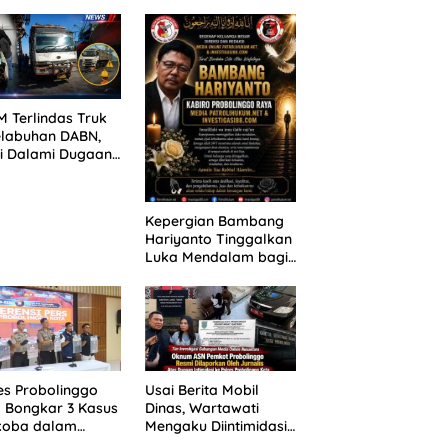
ANG TUNTUTAN
untuk 390 Siswa Baru
UNDA, KELUARGA
SPMB 2026
BAN MENGAMUK
PN MALANG
 Terlindas Truk
elabuhan DABN,
si Dalami Dugaan
laian
Kepergian Bambang
Hariyanto Tinggalkan
Luka Mendalam bagi
Keluarga Besar
Patrolihukum.net
es Probolinggo
Usai Berita Mobil
 Bongkar 3 Kasus
Dinas, Wartawati
koba dalam
Mengaku Diintimidasi
kan, 20,01 Gram
oleh Oknum ASN