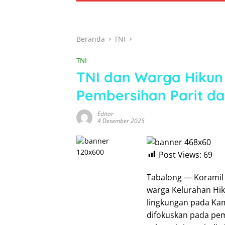
Beranda
TNI
TNI
TNI dan Warga Hiku
Pembersihan Parit d
Editor
4 Desember 2025
Post Views:
69
Tabalong — Koramil
warga Kelurahan Hi
lingkungan pada Kam
difokuskan pada pemb