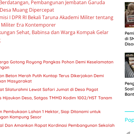
s Berdatangan, Pembangunan Jembatan Garuda
Sabu
 Desa Muang Dipercepat
isi I DPR RI Bekali Taruna Akademi Militer tentang
Militer Era Kontemporer
kungan Sehat, Babinsa dan Warga Kompak Gelar
Pem
di S
g
Diso
Kelu
Rp1,
arga Gotong Royong Pangkas Pohon Demi Keselamatan
ungan
 Beton Merah Putih Kuntap Terus Dikerjakan Demi
aan Masyarakat
Pen
Soal
t Silaturahmi Lewat Safari Jumat di Desa Pagat
Bant
us Hijaukan Desa, Satgas TMMD Kodim 1002/HST Tanam
War
Turu
 Pembukaan Lahan 1 Hektar, Siap Ditanami untuk
ngan Kampung Sesor
Pop
al Dan Amankan Rapat Kordinasi Pembangunan Sekolah