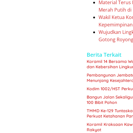
Material Teru
Merah Putih di
Wakil Ketua Kom
Kepemimpinan 
Wujudkan Ling
Gotong Royon
Berita Terkait
Koramil 14 Bersama W
dan Kebersihan Lingk
Pembangunan Jembatan
Menunjang Kesejahter
Kodim 1002/HST Perkua
Bangun Jalan Sekalig
100 Bibit Pohon
TMMD Ke-129 Tuntaskan
Perkuat Ketahanan Pa
Koramil Kraksaan Kaw
Rakyat