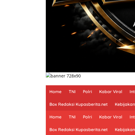
Home
TNI
Polri
Kabar Viral
In
Box Redaksi Kupasberita.net
Kebijakan
Home
TNI
Polri
Kabar Viral
In
Box Redaksi Kupasberita.net
Kebijakan