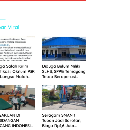
ar Viral
ga Salah Kirim
Diduga Belum Miliki
ifikasi, Oknum P3K
SLHS, SPPG Temayang
 Langsa Malah
Tetap Beroperasi
tak Wartawan ke
Sejak Lama
an Pers
GAKUAN DI
Seragam SMAN 1
SIDANGAN
Tuban Jadi Sorotan,
CANG INDONESIA!
Biaya Rp1,6 Juta