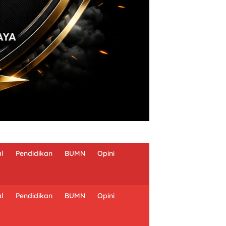
al
Pendidikan
BUMN
Opini
al
Pendidikan
BUMN
Opini