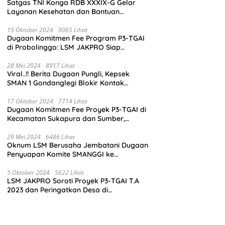
Satgas TNI Konga RDB XXXIX-G Gelar
Layanan Kesehatan dan Bantuan
Kemanusiaan di Maliobongo
15 Oktober 2024
9065 Lihat
Dugaan Komitmen Fee Program P3-TGAI
di Probolinggo: LSM JAKPRO Siap
Laporkan Oknum yang Terlibat
28 Mei 2024
8917 Lihat
Viral..!! Berita Dugaan Pungli, Kepsek
SMAN 1 Gondanglegi Blokir Kontak
Wartawan
17 Oktober 2024
7714 Lihat
Dugaan Komitmen Fee Proyek P3-TGAI di
Kecamatan Sukapura dan Sumber,
Probolinggo: LSM JAKPRO Akan Ambil
Sikap
29 Mei 2024
6486 Lihat
Oknum LSM Berusaha Jembatani Dugaan
Penyuapan Komite SMANGGI ke
Wartawan Dengan Tawarkan Iklan 2,5
Juta
5 Oktober 2024
5622 Lihat
LSM JAKPRO Soroti Proyek P3-TGAI T.A
2023 dan Peringatkan Desa di
Probolinggo Tentang Dugaan Komitmen
Fee Proyek P3-TGAI 2024