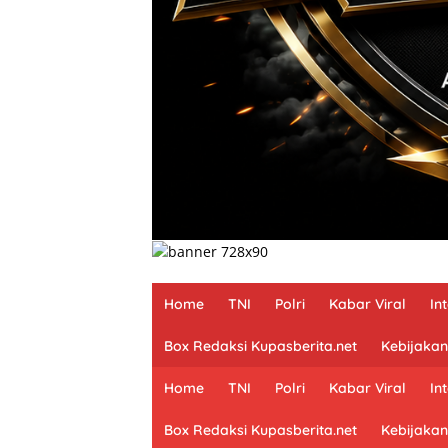
Home
TNI
Polri
Kabar Viral
In
Box Redaksi Kupasberita.net
Kebijakan
Home
TNI
Polri
Kabar Viral
In
Box Redaksi Kupasberita.net
Kebijakan