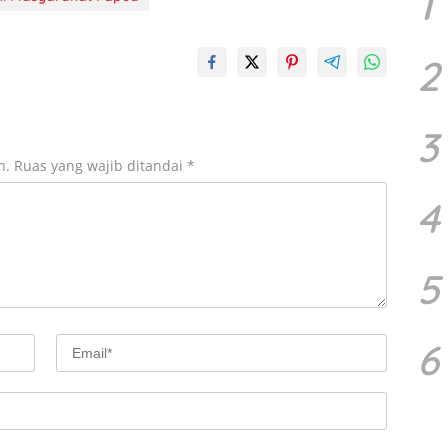
1
2
3
n.
Ruas yang wajib ditandai
*
4
5
6