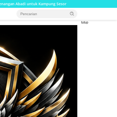
g Sesor
Kolaborasi Lanud Sjamsudin Noor dan BRI Wuju
tutup