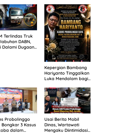
ANG TUNTUTAN
untuk 390 Siswa Baru
UNDA, KELUARGA
SPMB 2026
BAN MENGAMUK
PN MALANG
 Terlindas Truk
elabuhan DABN,
si Dalami Dugaan
laian
Kepergian Bambang
Hariyanto Tinggalkan
Luka Mendalam bagi
Keluarga Besar
Patrolihukum.net
es Probolinggo
Usai Berita Mobil
 Bongkar 3 Kasus
Dinas, Wartawati
koba dalam
Mengaku Diintimidasi
kan, 20,01 Gram
oleh Oknum ASN