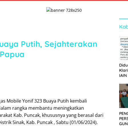
Kab
uaya Putih, Sejahterakan
 Papua
Didu
Klar
IAIN
Ger
Dew
gas Mobile Yonif 323 Buaya Putih kembali
dalam rangka membantu meningkatkan
PEN
rakat Kab. Puncak, khususnya yang berasal dari
PER
trik Sinak, Kab. Puncak , Sabtu (01/06/2024).
GUN