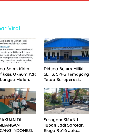
ar Viral
ga Salah Kirim
Diduga Belum Miliki
ifikasi, Oknum P3K
SLHS, SPPG Temayang
 Langsa Malah
Tetap Beroperasi
tak Wartawan ke
Sejak Lama
an Pers
GAKUAN DI
Seragam SMAN 1
SIDANGAN
Tuban Jadi Sorotan,
CANG INDONESIA!
Biaya Rp1,6 Juta