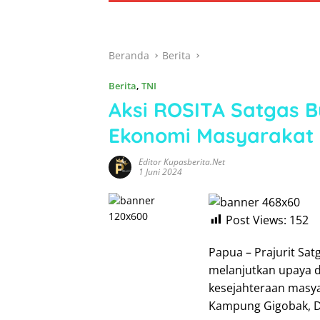
Beranda
Berita
Berita
,
TNI
Aksi ROSITA Satgas B
Ekonomi Masyarakat
Editor Kupasberita.net
1 Juni 2024
Post Views:
152
Papua – Prajurit Sat
melanjutkan upaya 
kesejahteraan masya
Kampung Gigobak, Dis