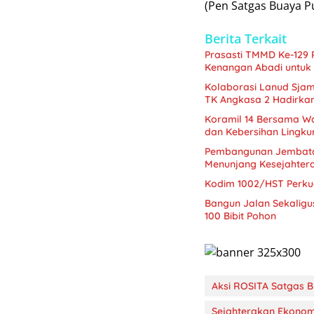
(Pen Satgas Buaya Pu
Berita Terkait
Prasasti TMMD Ke-129
Kenangan Abadi untuk
Kolaborasi Lanud Sjam
TK Angkasa 2 Hadirka
Koramil 14 Bersama W
dan Kebersihan Lingk
Pembangunan Jembatan
Menunjang Kesejahter
Kodim 1002/HST Perkua
Bangun Jalan Sekalig
100 Bibit Pohon
Aksi ROSITA Satgas B
Sejahterakan Ekono