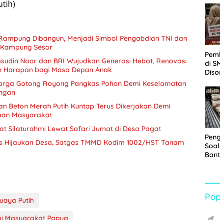
tih)
Sabu
 Rampung Dibangun, Menjadi Simbol Pengabdian TNI dan
 Kampung Sesor
Pem
sudin Noor dan BRI Wujudkan Generasi Hebat, Renovasi
di S
n Harapan bagi Masa Depan Anak
Diso
Kelu
arga Gotong Royong Pangkas Pohon Demi Keselamatan
Rp1,
ungan
 Beton Merah Putih Kuntap Terus Dikerjakan Demi
aan Masyarakat
t Silaturahmi Lewat Safari Jumat di Desa Pagat
Pen
us Hijaukan Desa, Satgas TMMD Kodim 1002/HST Tanam
Soal
Bant
War
Turu
Pop
uaya Putih
mi Masyarakat Papua