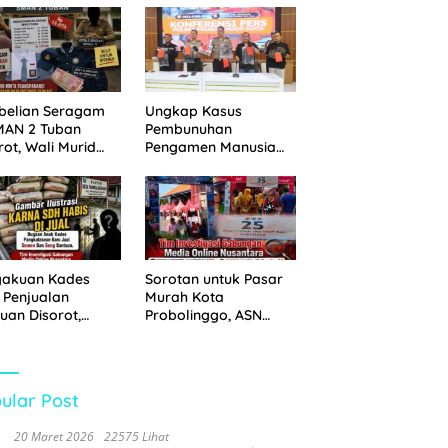
 Disita
Pemkot Probolinggo
dan Tempuh Jalur
Hukum
belian Seragam
Ungkap Kasus
MAN 2 Tuban
Pembunuhan
rot, Wali Murid
Pengamen Manusia
hkan Biaya Capai
Silver, Polres
6 Juta
Probolinggo Kota
Tangkap Dua Pelaku
gakuan Kades
Sorotan untuk Pasar
 Penjualan
Murah Kota
uan Disorot,
Probolinggo, ASN
ga Minta APH
Mendominasi Antrean
n Tangan
Pembeli
ular Post
20 Maret 2026
22575 Lihat