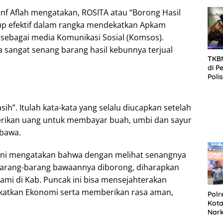
SID
DIT
Inf Aflah mengatakan, ROSITA atau “Borong Hasil
KOR
ukup efektif dalam rangka mendekatkan Apkam
DI 
sebagai media Komunikasi Sosial (Komsos).
sangat senang barang hasil kebunnya terjual
TKBM
di P
Poli
Kela
sih”. Itulah kata-kata yang selalu diucapkan setelah
erikan uang untuk membayar buah, umbi dan sayur
bawa.
Dani mengatakan bahwa dengan melihat senangnya
rang-barang bawaannya diborong, diharapkan
mi di Kab. Puncak ini bisa mensejahterakan
katkan Ekonomi serta memberikan rasa aman,
Polr
Kota
Nar
Sepe