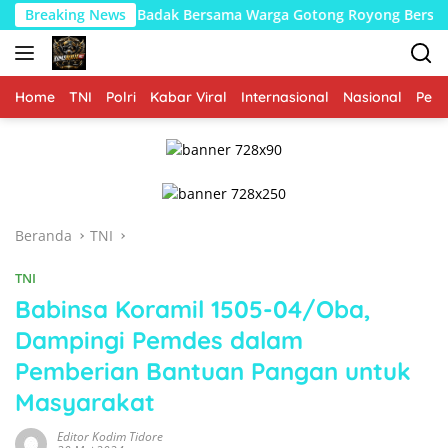
Langsung
ara Badak Bersama Warga Gotong Royong Bersihkan Jalan dan Par
Breaking News
ke
konten
Home
TNI
Polri
Kabar Viral
Internasional
Nasional
Peme
Beranda
TNI
TNI
Babinsa Koramil 1505-04/Oba,
Dampingi Pemdes dalam
Pemberian Bantuan Pangan untuk
Masyarakat
Editor Kodim Tidore