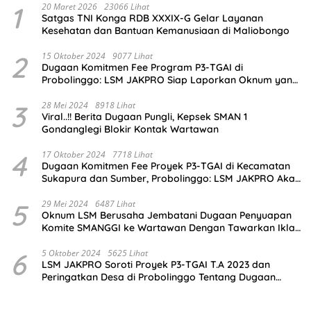
1
20 Maret 2026
23066 Lihat
Satgas TNI Konga RDB XXXIX-G Gelar Layanan
Kesehatan dan Bantuan Kemanusiaan di Maliobongo
2
15 Oktober 2024
9077 Lihat
Dugaan Komitmen Fee Program P3-TGAI di
Probolinggo: LSM JAKPRO Siap Laporkan Oknum yang
Terlibat
3
28 Mei 2024
8918 Lihat
Viral..!! Berita Dugaan Pungli, Kepsek SMAN 1
Gondanglegi Blokir Kontak Wartawan
4
17 Oktober 2024
7718 Lihat
Dugaan Komitmen Fee Proyek P3-TGAI di Kecamatan
Sukapura dan Sumber, Probolinggo: LSM JAKPRO Akan
Ambil Sikap
5
29 Mei 2024
6487 Lihat
Oknum LSM Berusaha Jembatani Dugaan Penyuapan
Komite SMANGGI ke Wartawan Dengan Tawarkan Iklan
2,5 Juta
6
5 Oktober 2024
5625 Lihat
LSM JAKPRO Soroti Proyek P3-TGAI T.A 2023 dan
Peringatkan Desa di Probolinggo Tentang Dugaan
Komitmen Fee Proyek P3-TGAI 2024