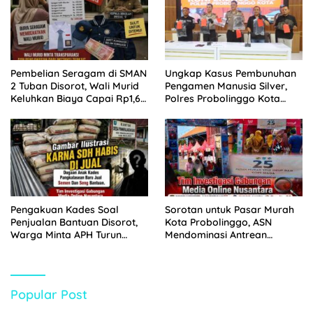
Pembelian Seragam di SMAN
Ungkap Kasus Pembunuhan
2 Tuban Disorot, Wali Murid
Pengamen Manusia Silver,
Keluhkan Biaya Capai Rp1,6
Polres Probolinggo Kota
Juta
Tangkap Dua Pelaku
Pengakuan Kades Soal
Sorotan untuk Pasar Murah
Penjualan Bantuan Disorot,
Kota Probolinggo, ASN
Warga Minta APH Turun
Mendominasi Antrean
Tangan
Pembeli
Popular Post