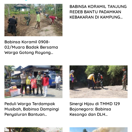
BABINSA KORAMIL TANJUNG
REDEB BANTU PADAMKAN
KEBAKARAN DI KAMPUNG
LABANAN MAKMUR
Babinsa Koramil 0908-
02/Muara Badak Bersama
Warga Gotong Royong
Bersihkan Jalan dan Parit
Peduli Warga Terdampak
Sinergi Hijau di TMMD 129
Musibah, Babinsa Dampingi
Bojonegoro: Babinsa
Penyaluran Bantuan
Kesongo dan DLH
Pascakebakaran
‘Keroyokan’ Buat Lubang
Tanam Pohon untuk Jaga
Tanggul Sungai