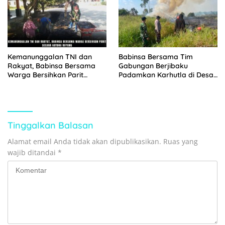
Kemanunggalan TNI dan
Babinsa Bersama Tim
Rakyat, Babinsa Bersama
Gabungan Berjibaku
Warga Bersihkan Parit
Padamkan Karhutla di Desa
Secara Gotong Royong
Binturu
Tinggalkan Balasan
Alamat email Anda tidak akan dipublikasikan.
Ruas yang
wajib ditandai
*