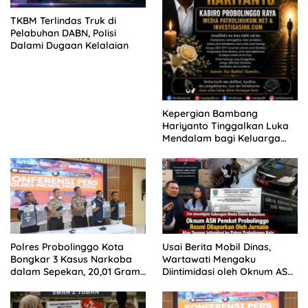
TKBM Terlindas Truk di
Pelabuhan DABN, Polisi
Dalami Dugaan Kelalaian
Kepergian Bambang
Hariyanto Tinggalkan Luka
Mendalam bagi Keluarga
Besar Patrolihukum.net
Polres Probolinggo Kota
Usai Berita Mobil Dinas,
Bongkar 3 Kasus Narkoba
Wartawati Mengaku
dalam Sepekan, 20,01 Gram
Diintimidasi oleh Oknum ASN
Sabu Disita
Pemkot Probolinggo dan
Tempuh Jalur Hukum