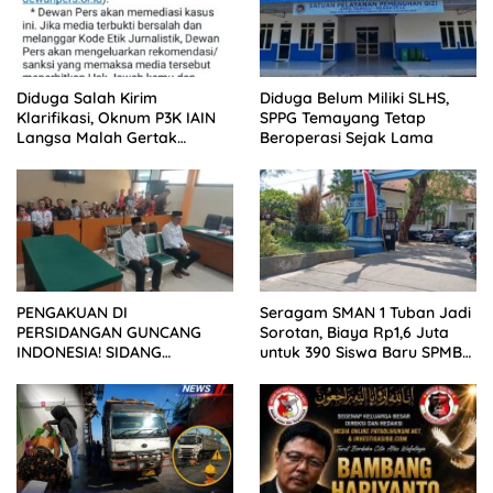
Diduga Salah Kirim
Diduga Belum Miliki SLHS,
Klarifikasi, Oknum P3K IAIN
SPPG Temayang Tetap
Langsa Malah Gertak
Beroperasi Sejak Lama
Wartawan ke Dewan Pers
PENGAKUAN DI
Seragam SMAN 1 Tuban Jadi
PERSIDANGAN GUNCANG
Sorotan, Biaya Rp1,6 Juta
INDONESIA! SIDANG
untuk 390 Siswa Baru SPMB
TUNTUTAN DITUNDA,
2026
KELUARGA KORBAN
MENGAMUK DI PN MALANG