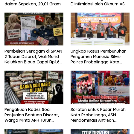
dalam Sepekan, 20,01 Gram
Diintimidasi oleh Oknum ASN
Sabu Disita
Pemkot Probolinggo dan
Tempuh Jalur Hukum
Pembelian Seragam di SMAN
Ungkap Kasus Pembunuhan
2 Tuban Disorot, Wali Murid
Pengamen Manusia Silver,
Keluhkan Biaya Capai Rp1,6
Polres Probolinggo Kota
Juta
Tangkap Dua Pelaku
Pengakuan Kades Soal
Sorotan untuk Pasar Murah
Penjualan Bantuan Disorot,
Kota Probolinggo, ASN
Warga Minta APH Turun
Mendominasi Antrean
Tangan
Pembeli