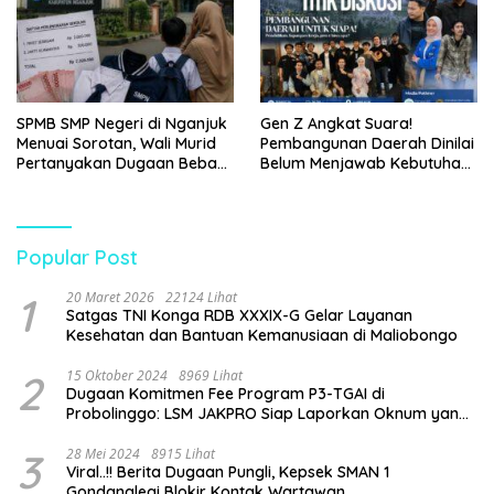
SPMB SMP Negeri di Nganjuk
Gen Z Angkat Suara!
Menuai Sorotan, Wali Murid
Pembangunan Daerah Dinilai
Pertanyakan Dugaan Beban
Belum Menjawab Kebutuhan
Biaya Seragam dan Peran
Generasi Muda
Pengawasan Dinas
Pendidikan
Popular Post
1
20 Maret 2026
22124 Lihat
Satgas TNI Konga RDB XXXIX-G Gelar Layanan
Kesehatan dan Bantuan Kemanusiaan di Maliobongo
2
15 Oktober 2024
8969 Lihat
Dugaan Komitmen Fee Program P3-TGAI di
Probolinggo: LSM JAKPRO Siap Laporkan Oknum yang
Terlibat
3
28 Mei 2024
8915 Lihat
Viral..!! Berita Dugaan Pungli, Kepsek SMAN 1
Gondanglegi Blokir Kontak Wartawan