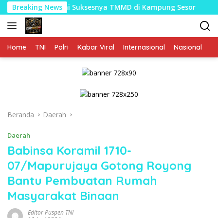
Langsung
ma Demi Suksesnya TMMD di Kampung Sesor
Breaking News
Bukukan Pe
ke
konten
Home
TNI
Polri
Kabar Viral
Internasional
Nasional
P
Beranda
Daerah
Daerah
Babinsa Koramil 1710-
07/Mapurujaya Gotong Royong
Bantu Pembuatan Rumah
Masyarakat Binaan
Editor Puspen TNI