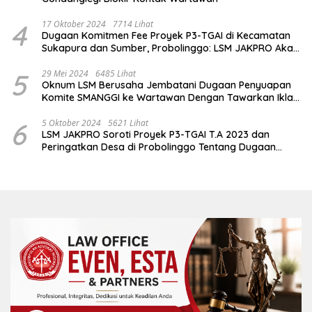
4
17 Oktober 2024
7714 Lihat
Dugaan Komitmen Fee Proyek P3-TGAI di Kecamatan
Sukapura dan Sumber, Probolinggo: LSM JAKPRO Akan
Ambil Sikap
5
29 Mei 2024
6485 Lihat
Oknum LSM Berusaha Jembatani Dugaan Penyuapan
Komite SMANGGI ke Wartawan Dengan Tawarkan Iklan
2,5 Juta
6
5 Oktober 2024
5621 Lihat
LSM JAKPRO Soroti Proyek P3-TGAI T.A 2023 dan
Peringatkan Desa di Probolinggo Tentang Dugaan
Komitmen Fee Proyek P3-TGAI 2024