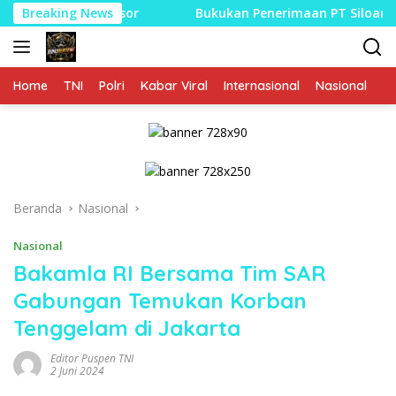
Langsung
ng Sesor
Breaking News
Bukukan Penerimaan PT Siloam International 
ke
konten
Home
TNI
Polri
Kabar Viral
Internasional
Nasional
P
Beranda
Nasional
Nasional
Bakamla RI Bersama Tim SAR
Gabungan Temukan Korban
Tenggelam di Jakarta
Editor Puspen TNI
2 Juni 2024