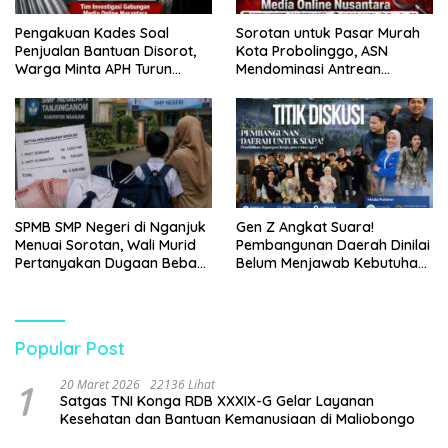
Pengakuan Kades Soal
Sorotan untuk Pasar Murah
Penjualan Bantuan Disorot,
Kota Probolinggo, ASN
Warga Minta APH Turun
Mendominasi Antrean
Tangan
Pembeli
SPMB SMP Negeri di Nganjuk
Gen Z Angkat Suara!
Menuai Sorotan, Wali Murid
Pembangunan Daerah Dinilai
Pertanyakan Dugaan Beban
Belum Menjawab Kebutuhan
Biaya Seragam dan Peran
Generasi Muda
Pengawasan Dinas
Pendidikan
Popular Post
1
20 Maret 2026
22136 Lihat
Satgas TNI Konga RDB XXXIX-G Gelar Layanan
Kesehatan dan Bantuan Kemanusiaan di Maliobongo