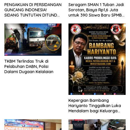
PENGAKUAN DI PERSIDANGAN
Seragam SMAN 1 Tuban Jadi
GUNCANG INDONESIA!
Sorotan, Biaya Rp1,6 Juta
SIDANG TUNTUTAN DITUNDA,
untuk 390 Siswa Baru SPMB
KELUARGA KORBAN
2026
MENGAMUK DI PN MALANG
TKBM Terlindas Truk di
Pelabuhan DABN, Polisi
Dalami Dugaan Kelalaian
Kepergian Bambang
Hariyanto Tinggalkan Luka
Mendalam bagi Keluarga
Besar Patrolihukum.net