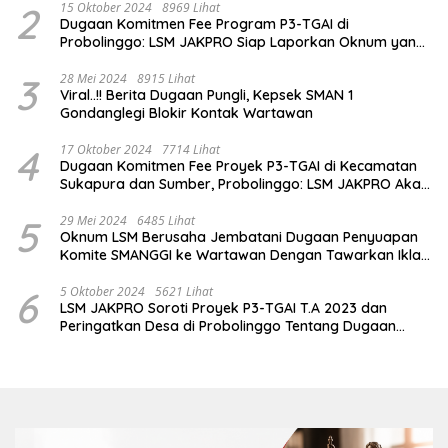
2
15 Oktober 2024
8969 Lihat
Dugaan Komitmen Fee Program P3-TGAI di
Probolinggo: LSM JAKPRO Siap Laporkan Oknum yang
Terlibat
3
28 Mei 2024
8915 Lihat
Viral..!! Berita Dugaan Pungli, Kepsek SMAN 1
Gondanglegi Blokir Kontak Wartawan
4
17 Oktober 2024
7714 Lihat
Dugaan Komitmen Fee Proyek P3-TGAI di Kecamatan
Sukapura dan Sumber, Probolinggo: LSM JAKPRO Akan
Ambil Sikap
5
29 Mei 2024
6485 Lihat
Oknum LSM Berusaha Jembatani Dugaan Penyuapan
Komite SMANGGI ke Wartawan Dengan Tawarkan Iklan
2,5 Juta
6
5 Oktober 2024
5621 Lihat
LSM JAKPRO Soroti Proyek P3-TGAI T.A 2023 dan
Peringatkan Desa di Probolinggo Tentang Dugaan
Komitmen Fee Proyek P3-TGAI 2024