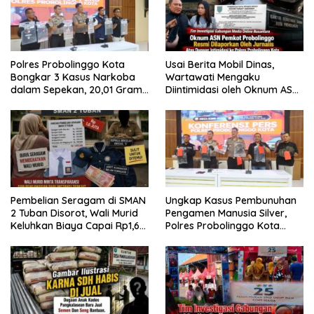
Polres Probolinggo Kota
Usai Berita Mobil Dinas,
Bongkar 3 Kasus Narkoba
Wartawati Mengaku
dalam Sepekan, 20,01 Gram
Diintimidasi oleh Oknum ASN
Sabu Disita
Pemkot Probolinggo dan
Tempuh Jalur Hukum
Pembelian Seragam di SMAN
Ungkap Kasus Pembunuhan
2 Tuban Disorot, Wali Murid
Pengamen Manusia Silver,
Keluhkan Biaya Capai Rp1,6
Polres Probolinggo Kota
Juta
Tangkap Dua Pelaku