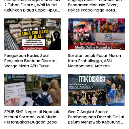
2 Tuban Disorot, Wali Murid
Pengamen Manusia Silver,
Keluhkan Biaya Capai Rp1,6
Polres Probolinggo Kota
Juta
Tangkap Dua Pelaku
Pengakuan Kades Soal
Sorotan untuk Pasar Murah
Penjualan Bantuan Disorot,
Kota Probolinggo, ASN
Warga Minta APH Turun
Mendominasi Antrean
Tangan
Pembeli
SPMB SMP Negeri di Nganjuk
Gen Z Angkat Suara!
Menuai Sorotan, Wali Murid
Pembangunan Daerah Dinilai
Pertanyakan Dugaan Beban
Belum Menjawab Kebutuhan
Biaya Seragam dan Peran
Generasi Muda