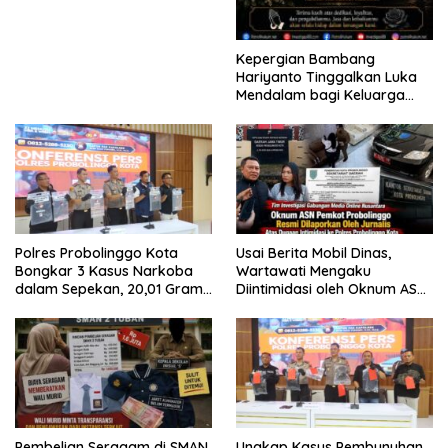
Kepergian Bambang
Hariyanto Tinggalkan Luka
Mendalam bagi Keluarga
Besar Patrolihukum.net
Polres Probolinggo Kota
Usai Berita Mobil Dinas,
Bongkar 3 Kasus Narkoba
Wartawati Mengaku
dalam Sepekan, 20,01 Gram
Diintimidasi oleh Oknum ASN
Sabu Disita
Pemkot Probolinggo dan
Tempuh Jalur Hukum
Pembelian Seragam di SMAN
Ungkap Kasus Pembunuhan