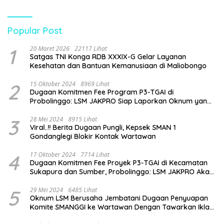
Pengawasan Dinas
Pendidikan
Popular Post
1
20 Maret 2026
22117 Lihat
Satgas TNI Konga RDB XXXIX-G Gelar Layanan
Kesehatan dan Bantuan Kemanusiaan di Maliobongo
2
15 Oktober 2024
8969 Lihat
Dugaan Komitmen Fee Program P3-TGAI di
Probolinggo: LSM JAKPRO Siap Laporkan Oknum yang
Terlibat
3
28 Mei 2024
8915 Lihat
Viral..!! Berita Dugaan Pungli, Kepsek SMAN 1
Gondanglegi Blokir Kontak Wartawan
4
17 Oktober 2024
7714 Lihat
Dugaan Komitmen Fee Proyek P3-TGAI di Kecamatan
Sukapura dan Sumber, Probolinggo: LSM JAKPRO Akan
Ambil Sikap
5
29 Mei 2024
6485 Lihat
Oknum LSM Berusaha Jembatani Dugaan Penyuapan
Komite SMANGGI ke Wartawan Dengan Tawarkan Iklan
2,5 Juta