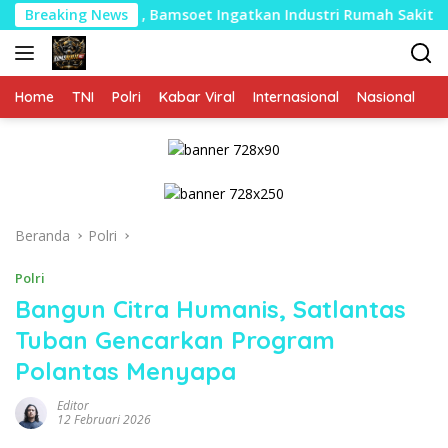
Langsung
ersen , Bamsoet Ingatkan Industri Rumah Sakit Harus Adaptif
Breaking News
ke
konten
Home
TNI
Polri
Kabar Viral
Internasional
Nasional
P
Beranda
Polri
Polri
Bangun Citra Humanis, Satlantas
Tuban Gencarkan Program
Polantas Menyapa
Editor
12 Februari 2026