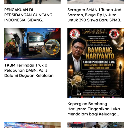
PENGAKUAN DI
Seragam SMAN 1 Tuban Jadi
PERSIDANGAN GUNCANG
Sorotan, Biaya Rp1,6 Juta
INDONESIA! SIDANG
untuk 390 Siswa Baru SPMB
TUNTUTAN DITUNDA,
2026
KELUARGA KORBAN
MENGAMUK DI PN MALANG
TKBM Terlindas Truk di
Pelabuhan DABN, Polisi
Dalami Dugaan Kelalaian
Kepergian Bambang
Hariyanto Tinggalkan Luka
Mendalam bagi Keluarga
Besar Patrolihukum.net