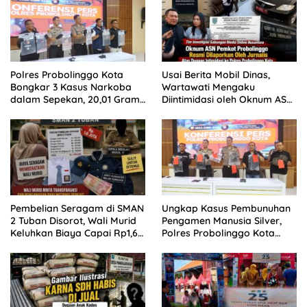
Polres Probolinggo Kota
Usai Berita Mobil Dinas,
Bongkar 3 Kasus Narkoba
Wartawati Mengaku
dalam Sepekan, 20,01 Gram
Diintimidasi oleh Oknum ASN
Sabu Disita
Pemkot Probolinggo dan
Tempuh Jalur Hukum
Pembelian Seragam di SMAN
Ungkap Kasus Pembunuhan
2 Tuban Disorot, Wali Murid
Pengamen Manusia Silver,
Keluhkan Biaya Capai Rp1,6
Polres Probolinggo Kota
Juta
Tangkap Dua Pelaku