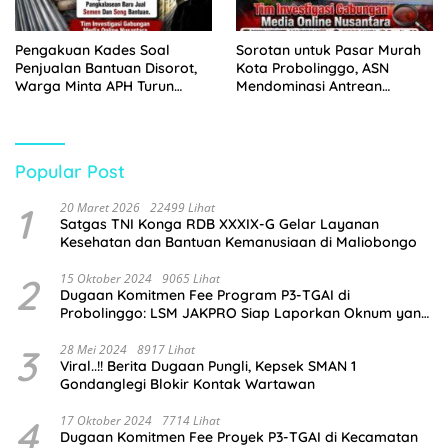
Pengakuan Kades Soal
Sorotan untuk Pasar Murah
Penjualan Bantuan Disorot,
Kota Probolinggo, ASN
Warga Minta APH Turun
Mendominasi Antrean
Tangan
Pembeli
Popular Post
1
20 Maret 2026
22499 Lihat
Satgas TNI Konga RDB XXXIX-G Gelar Layanan
Kesehatan dan Bantuan Kemanusiaan di Maliobongo
2
15 Oktober 2024
9065 Lihat
Dugaan Komitmen Fee Program P3-TGAI di
Probolinggo: LSM JAKPRO Siap Laporkan Oknum yang
Terlibat
3
28 Mei 2024
8917 Lihat
Viral..!! Berita Dugaan Pungli, Kepsek SMAN 1
Gondanglegi Blokir Kontak Wartawan
4
17 Oktober 2024
7714 Lihat
Dugaan Komitmen Fee Proyek P3-TGAI di Kecamatan