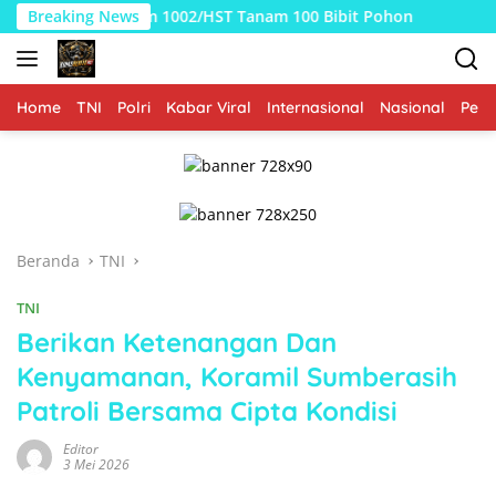
Langsung
MMD Kodim 1002/HST Tanam 100 Bibit Pohon
Breaking News
TMMD Ke-129
ke
konten
Home
TNI
Polri
Kabar Viral
Internasional
Nasional
Peme
Beranda
TNI
TNI
Berikan Ketenangan Dan
Kenyamanan, Koramil Sumberasih
Patroli Bersama Cipta Kondisi
Editor
3 Mei 2026