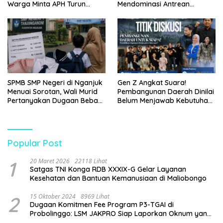
Warga Minta APH Turun
Mendominasi Antrean
Tangan
Pembeli
SPMB SMP Negeri di Nganjuk
Gen Z Angkat Suara!
Menuai Sorotan, Wali Murid
Pembangunan Daerah Dinilai
Pertanyakan Dugaan Beban
Belum Menjawab Kebutuhan
Biaya Seragam dan Peran
Generasi Muda
Pengawasan Dinas
Pendidikan
Popular Post
1
20 Maret 2026
22118 Lihat
Satgas TNI Konga RDB XXXIX-G Gelar Layanan
Kesehatan dan Bantuan Kemanusiaan di Maliobongo
2
15 Oktober 2024
8969 Lihat
Dugaan Komitmen Fee Program P3-TGAI di
Probolinggo: LSM JAKPRO Siap Laporkan Oknum yang
Terlibat