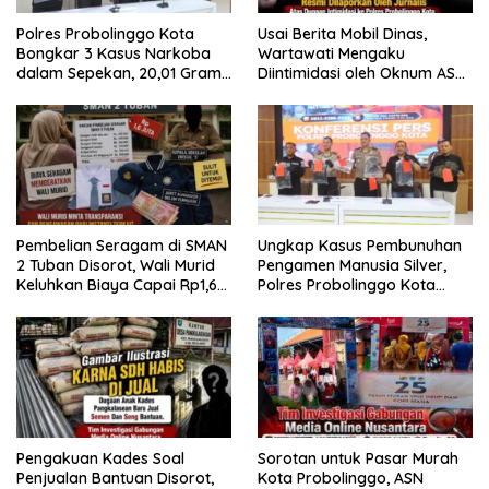
Polres Probolinggo Kota
Usai Berita Mobil Dinas,
Bongkar 3 Kasus Narkoba
Wartawati Mengaku
dalam Sepekan, 20,01 Gram
Diintimidasi oleh Oknum ASN
Sabu Disita
Pemkot Probolinggo dan
Tempuh Jalur Hukum
Pembelian Seragam di SMAN
Ungkap Kasus Pembunuhan
2 Tuban Disorot, Wali Murid
Pengamen Manusia Silver,
Keluhkan Biaya Capai Rp1,6
Polres Probolinggo Kota
Juta
Tangkap Dua Pelaku
Pengakuan Kades Soal
Sorotan untuk Pasar Murah
Penjualan Bantuan Disorot,
Kota Probolinggo, ASN