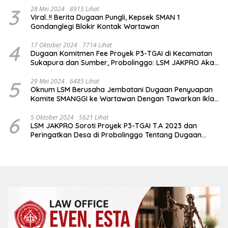
3
28 Mei 2024
8915 Lihat
Viral..!! Berita Dugaan Pungli, Kepsek SMAN 1
Gondanglegi Blokir Kontak Wartawan
4
17 Oktober 2024
7714 Lihat
Dugaan Komitmen Fee Proyek P3-TGAI di Kecamatan
Sukapura dan Sumber, Probolinggo: LSM JAKPRO Akan
Ambil Sikap
5
29 Mei 2024
6485 Lihat
Oknum LSM Berusaha Jembatani Dugaan Penyuapan
Komite SMANGGI ke Wartawan Dengan Tawarkan Iklan
2,5 Juta
6
5 Oktober 2024
5621 Lihat
LSM JAKPRO Soroti Proyek P3-TGAI T.A 2023 dan
Peringatkan Desa di Probolinggo Tentang Dugaan
Komitmen Fee Proyek P3-TGAI 2024