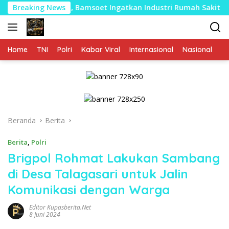
Langsung
 Persen , Bamsoet Ingatkan Industri Rumah Sakit Harus Adapti
Breaking News
ke
konten
Home
TNI
Polri
Kabar Viral
Internasional
Nasional
P
Beranda
Berita
Berita
,
Polri
Brigpol Rohmat Lakukan Sambang
di Desa Talagasari untuk Jalin
Komunikasi dengan Warga
Editor Kupasberita.net
8 Juni 2024