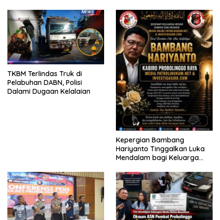
KELUARGA KORBAN
2026
MENGAMUK DI PN MALANG
TKBM Terlindas Truk di
Pelabuhan DABN, Polisi
Dalami Dugaan Kelalaian
Kepergian Bambang
Hariyanto Tinggalkan Luka
Mendalam bagi Keluarga
Besar Patrolihukum.net