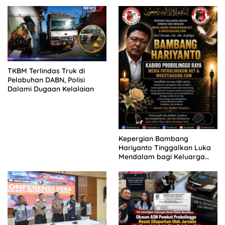
TUNTUTAN DITUNDA,
2026
KELUARGA KORBAN
MENGAMUK DI PN MALANG
TKBM Terlindas Truk di
Pelabuhan DABN, Polisi
Dalami Dugaan Kelalaian
Kepergian Bambang
Hariyanto Tinggalkan Luka
Mendalam bagi Keluarga
Besar Patrolihukum.net