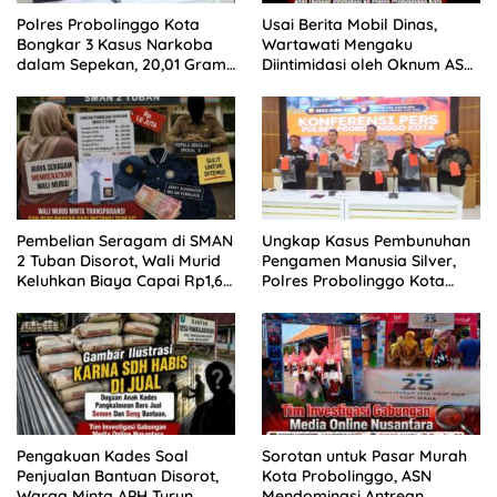
Polres Probolinggo Kota
Usai Berita Mobil Dinas,
Bongkar 3 Kasus Narkoba
Wartawati Mengaku
dalam Sepekan, 20,01 Gram
Diintimidasi oleh Oknum ASN
Sabu Disita
Pemkot Probolinggo dan
Tempuh Jalur Hukum
Pembelian Seragam di SMAN
Ungkap Kasus Pembunuhan
2 Tuban Disorot, Wali Murid
Pengamen Manusia Silver,
Keluhkan Biaya Capai Rp1,6
Polres Probolinggo Kota
Juta
Tangkap Dua Pelaku
Pengakuan Kades Soal
Sorotan untuk Pasar Murah
Penjualan Bantuan Disorot,
Kota Probolinggo, ASN
Warga Minta APH Turun
Mendominasi Antrean