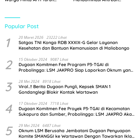
Tangan
Pembeli
Popular Post
1
20 Maret 2026
23222 Lihat
Satgas TNI Konga RDB XXXIX-G Gelar Layanan
Kesehatan dan Bantuan Kemanusiaan di Maliobongo
2
15 Oktober 2024
9087 Lihat
Dugaan Komitmen Fee Program P3-TGAI di
Probolinggo: LSM JAKPRO Siap Laporkan Oknum yang
Terlibat
3
28 Mei 2024
8918 Lihat
Viral..!! Berita Dugaan Pungli, Kepsek SMAN 1
Gondanglegi Blokir Kontak Wartawan
4
17 Oktober 2024
7718 Lihat
Dugaan Komitmen Fee Proyek P3-TGAI di Kecamatan
Sukapura dan Sumber, Probolinggo: LSM JAKPRO Akan
Ambil Sikap
5
29 Mei 2024
6487 Lihat
Oknum LSM Berusaha Jembatani Dugaan Penyuapan
Komite SMANGGI ke Wartawan Dengan Tawarkan Iklan