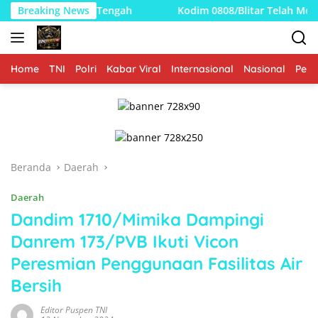
Langsung
 Tengah
Breaking News
Kodim 0808/Blitar Telah Menyelesaikan Pembang
ke
konten
Home
TNI
Polri
Kabar Viral
Internasional
Nasional
Peme
Beranda
Daerah
Daerah
Dandim 1710/Mimika Dampingi
Danrem 173/PVB Ikuti Vicon
Peresmian Penggunaan Fasilitas Air
Bersih
Editor Puspen TNI