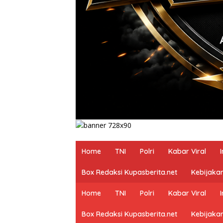
Home
TNI
Polri
Kabar Viral
Box Redaksi Kupasberita.net
Kebijakan
Home
TNI
Polri
Kabar Viral
Box Redaksi Kupasberita.net
Kebijakan