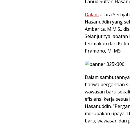
Lanud Sultan Hasanu
Dalam
acara Sertija
Hasanuddin yang seb
Ambarita, M.M.S., di
Selanjutnya jabatan
terimakan dari Kolon
Pramono, M. MS.
Dalam sambutannya,
bahwa pergantian s
wawasan baru sekali
efisiensi kerja sesu
Hasanuddin. “Pergan
merupakan upaya T
baru, wawasan dan p