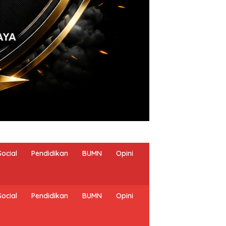
Social
Pendidikan
BUMN
Opini
Social
Pendidikan
BUMN
Opini