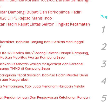
Per
Beb
n
dan 
itar Dampingi Bupati Dan Forkopimda Hadiri
Pen
Pop
26 Di PG Rejoso Manis Indo
Pend
kan Hadiri Rapat Lintas Sektor Tingkat Kecamatan
1
karakter, Babinsa Tanjung Batu Berikan Manunggal
2
r
Ke-129 Kodim 1807/Sorong Selatan Hampir Rampung,
gkatkan Mobilitas Warga Kampung Sesor
3
astikan Kesehatan Warga Masyarakat dan Personel
sesnya TMMD di Kampung Sesor
angunan Tepat Sasaran, Babinsa Hadiri Musdes Demi
4
eraan Masyarakat
a Membangun, Tapi Juga Menanam Harapan Melalui
5
akan Pendampingan Dan Pengawasan Ketahanan Pangan