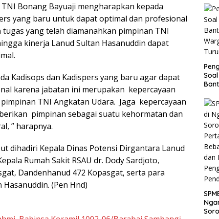
a TNI Bonang Bayuaji mengharapkan kepada
Juta
ers yang baru untuk dapat optimal dan profesional
 tugas yang telah diamanahkan pimpinan TNI
ingga kinerja Lanud Sultan Hasanuddin dapat
mal.
Pen
Soal
da Kadisops dan Kadispers yang baru agar dapat
Bant
onal karena jabatan ini merupakan kepercayaan
War
n pimpinan TNI Angkatan Udara. Jaga kepercayaan
Turu
iberikan pimpinan sebagai suatu kehormatan dan
l, ” harapnya.
but dihadiri Kepala Dinas Potensi Dirgantara Lanud
Kepala Rumah Sakit RSAU dr. Dody Sardjoto,
gat, Dandenhanud 472 Kopasgat, serta para
n Hasanuddin. (Pen Hnd)
SPMB
Ngan
Soro
rahmi, Babinsa Koramil 1002-06/Barabai Sambangi