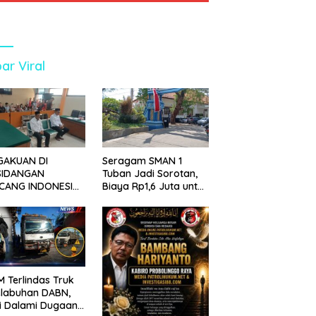
ar Viral
GAKUAN DI
Seragam SMAN 1
SIDANGAN
Tuban Jadi Sorotan,
CANG INDONESIA!
Biaya Rp1,6 Juta untuk
ANG TUNTUTAN
390 Siswa Baru SPMB
UNDA, KELUARGA
2026
BAN MENGAMUK
PN MALANG
 Terlindas Truk
elabuhan DABN,
si Dalami Dugaan