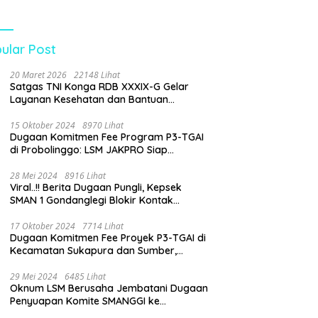
tanyakan Dugaan
an Biaya Seragam
Peran
gawasan Dinas
ular Post
idikan
20 Maret 2026
22148 Lihat
Satgas TNI Konga RDB XXXIX-G Gelar
Layanan Kesehatan dan Bantuan
Kemanusiaan di Maliobongo
15 Oktober 2024
8970 Lihat
Dugaan Komitmen Fee Program P3-TGAI
di Probolinggo: LSM JAKPRO Siap
Laporkan Oknum yang Terlibat
28 Mei 2024
8916 Lihat
Viral..!! Berita Dugaan Pungli, Kepsek
SMAN 1 Gondanglegi Blokir Kontak
Wartawan
17 Oktober 2024
7714 Lihat
Dugaan Komitmen Fee Proyek P3-TGAI di
Kecamatan Sukapura dan Sumber,
Probolinggo: LSM JAKPRO Akan Ambil
Sikap
29 Mei 2024
6485 Lihat
Oknum LSM Berusaha Jembatani Dugaan
Penyuapan Komite SMANGGI ke
Wartawan Dengan Tawarkan Iklan 2,5