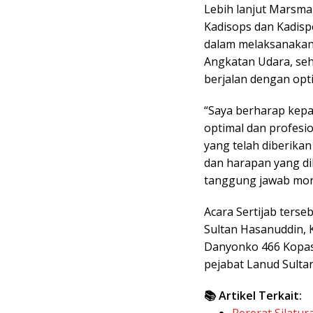
Lebih lanjut Marsm
Kadisops dan Kadisp
dalam melaksanakan
Angkatan Udara, seh
berjalan dengan opti
“Saya berharap kepa
optimal dan profesi
yang telah diberika
dan harapan yang d
tanggung jawab mora
Acara Sertijab terse
Sultan Hasanuddin, 
Danyonko 466 Kopas
pejabat Lanud Sulta
📚 Artikel Terkait:
Pererat Silatu