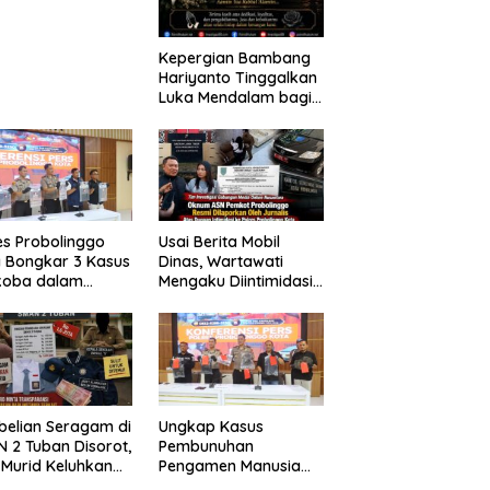
laian
Kepergian Bambang
Hariyanto Tinggalkan
Luka Mendalam bagi
Keluarga Besar
Patrolihukum.net
es Probolinggo
Usai Berita Mobil
 Bongkar 3 Kasus
Dinas, Wartawati
koba dalam
Mengaku Diintimidasi
kan, 20,01 Gram
oleh Oknum ASN
 Disita
Pemkot Probolinggo
dan Tempuh Jalur
Hukum
elian Seragam di
Ungkap Kasus
 2 Tuban Disorot,
Pembunuhan
 Murid Keluhkan
Pengamen Manusia
a Capai Rp1,6
Silver, Polres