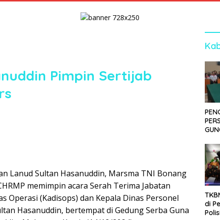
Kab
nuddin Pimpin Sertijab
rs
PEN
PER
GUN
SID
DIT
KOR
DI 
n Lanud Sultan Hasanuddin, Marsma TNI Bonang
M.,CHRMP memimpin acara Serah Terima Jabatan
TKBM
nas Operasi (Kadisops) dan Kepala Dinas Personel
di P
ultan Hasanuddin, bertempat di Gedung Serba Guna
Poli