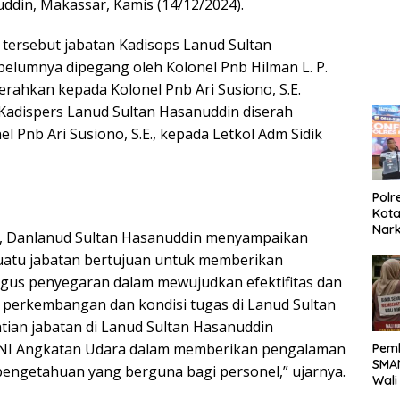
ddin, Makassar, Kamis (14/12/2024).
Kela
b tersebut jabatan Kadisops Lanud Sultan
elumnya dipegang oleh Kolonel Pnb Hilman L. P.
serahkan kepada Kolonel Pnb Ari Susiono, S.E.
 Kadispers Lanud Sultan Hasanuddin diserah
el Pnb Ari Susiono, S.E., kepada Letkol Adm Sidik
Polr
Kota
Nar
 Danlanud Sultan Hasanuddin menyampaikan
Sepe
uatu jabatan bertujuan untuk memberikan
Sabu
gus penyegaran dalam mewujudkan efektifitas dan
ai perkembangan dan kondisi tugas di Lanud Sultan
tian jabatan di Lanud Sultan Hasanuddin
NI Angkatan Udara dalam memberikan pengalaman
Pemb
SMAN
engetahuan yang berguna bagi personel,” ujarnya.
Wali
Biay