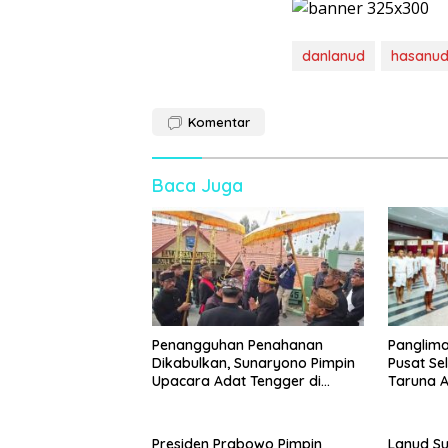
danlanud
hasanud
Komentar
Baca Juga
Penangguhan Penahanan
Panglima
Dikabulkan, Sunaryono Pimpin
Pusat Se
Upacara Adat Tengger di
Taruna 
Probolinggo
2026
Presiden Prabowo Pimpin
Lanud Su