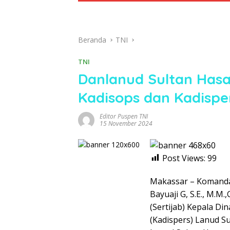
Beranda
TNI
TNI
Danlanud Sultan Hasa
Kadisops dan Kadispe
Editor Puspen TNI
15 November 2024
Post Views:
99
Makassar – Komanda
Bayuaji G, S.E., M.
(Sertijab) Kepala Di
(Kadispers) Lanud S