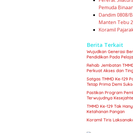
Pemuda Binaa
Dandim 0808/Bl
Manten Tebu 20
Koramil Pajara
Berita Terkait
Wujudkan Generasi Ber
Pendidikan Pada Pelaja
Rehab Jembatan TMMD 
Perkuat Akses dan Tin
Satgas TMMD Ke-129 P
Tetap Prima Demi Suk
Pastikan Program Pemb
Terwujudnya Kesejaht
TMMD Ke-129 Tak Hany
Ketahanan Pangan
Koramil Tiris Laksan