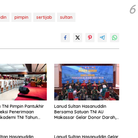
6
din
pimpin
sertijab
sultan
 TNI Pimpin Pantukhir
Lanud Sultan Hasanuddin
leksi Penerimaan
Bersama Satuan TNI AU
Akademi TNI Tahun
Makassar Gelar Donor Darah,
Wujud Nyata Pengabdian bagi
Kemanusiaan
ltan Hasanuddin
Lanud Sultan Hasanuddin Gelar