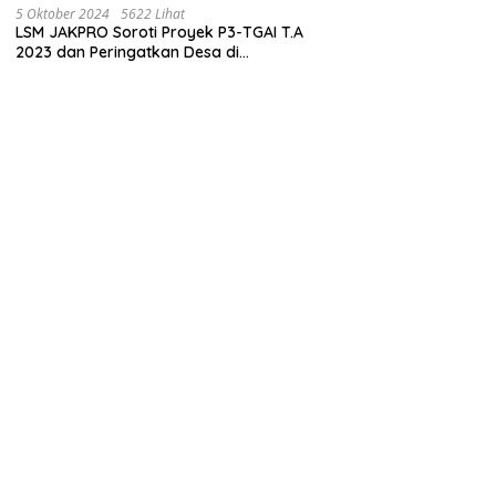
Juta
5 Oktober 2024
5622 Lihat
LSM JAKPRO Soroti Proyek P3-TGAI T.A
2023 dan Peringatkan Desa di
Probolinggo Tentang Dugaan Komitmen
Fee Proyek P3-TGAI 2024