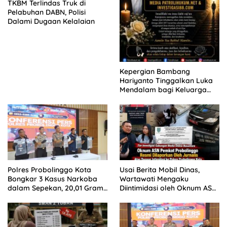
TKBM Terlindas Truk di
Pelabuhan DABN, Polisi
Dalami Dugaan Kelalaian
Kepergian Bambang
Hariyanto Tinggalkan Luka
Mendalam bagi Keluarga
Besar Patrolihukum.net
Polres Probolinggo Kota
Usai Berita Mobil Dinas,
Bongkar 3 Kasus Narkoba
Wartawati Mengaku
dalam Sepekan, 20,01 Gram
Diintimidasi oleh Oknum ASN
Sabu Disita
Pemkot Probolinggo dan
Tempuh Jalur Hukum