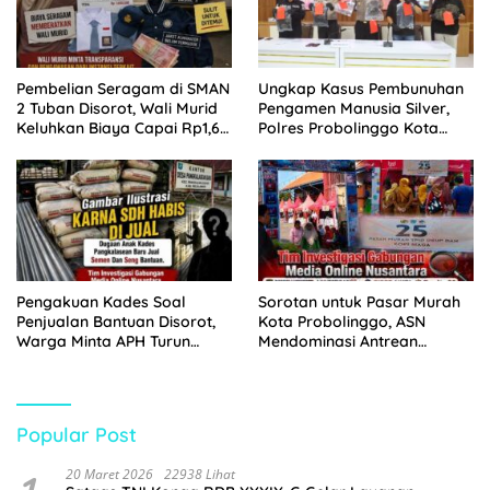
Pembelian Seragam di SMAN
Ungkap Kasus Pembunuhan
2 Tuban Disorot, Wali Murid
Pengamen Manusia Silver,
Keluhkan Biaya Capai Rp1,6
Polres Probolinggo Kota
Juta
Tangkap Dua Pelaku
Pengakuan Kades Soal
Sorotan untuk Pasar Murah
Penjualan Bantuan Disorot,
Kota Probolinggo, ASN
Warga Minta APH Turun
Mendominasi Antrean
Tangan
Pembeli
Popular Post
20 Maret 2026
22938 Lihat