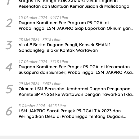
1
Satgas TNI Konga RDB XXXIX-G Gelar Layanan
Kesehatan dan Bantuan Kemanusiaan di Maliobongo
2
15 Oktober 2024
9077 Lihat
Dugaan Komitmen Fee Program P3-TGAI di
Probolinggo: LSM JAKPRO Siap Laporkan Oknum yang
Terlibat
3
28 Mei 2024
8918 Lihat
Viral..!! Berita Dugaan Pungli, Kepsek SMAN 1
Gondanglegi Blokir Kontak Wartawan
4
17 Oktober 2024
7718 Lihat
Dugaan Komitmen Fee Proyek P3-TGAI di Kecamatan
Sukapura dan Sumber, Probolinggo: LSM JAKPRO Akan
Ambil Sikap
5
29 Mei 2024
6487 Lihat
Oknum LSM Berusaha Jembatani Dugaan Penyuapan
Komite SMANGGI ke Wartawan Dengan Tawarkan Iklan
2,5 Juta
6
5 Oktober 2024
5625 Lihat
LSM JAKPRO Soroti Proyek P3-TGAI T.A 2023 dan
Peringatkan Desa di Probolinggo Tentang Dugaan
Komitmen Fee Proyek P3-TGAI 2024