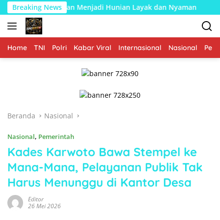
Langsung
iman Menjadi Hunian Layak dan Nyaman
Breaking News
Memasuki Fase 
ke
konten
Home
TNI
Polri
Kabar Viral
Internasional
Nasional
Peme
Beranda
Nasional
Nasional
,
Pemerintah
Kades Karwoto Bawa Stempel ke
Mana-Mana, Pelayanan Publik Tak
Harus Menunggu di Kantor Desa
Editor
26 Mei 2026