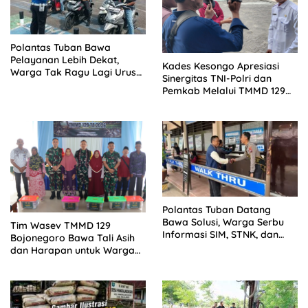
Polantas Tuban Bawa
Pelayanan Lebih Dekat,
Kades Kesongo Apresiasi
Warga Tak Ragu Lagi Urus
Sinergitas TNI-Polri dan
SIM, STNK, dan BPKB
Pemkab Melalui TMMD 129
Bojonegoro
Polantas Tuban Datang
Bawa Solusi, Warga Serbu
Tim Wasev TMMD 129
Informasi SIM, STNK, dan
Bojonegoro Bawa Tali Asih
BPKB di Lapangan
dan Harapan untuk Warga
Kesongo