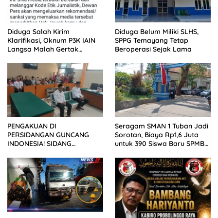
Diduga Salah Kirim
Diduga Belum Miliki SLHS,
Klarifikasi, Oknum P3K IAIN
SPPG Temayang Tetap
Langsa Malah Gertak
Beroperasi Sejak Lama
Wartawan ke Dewan Pers
PENGAKUAN DI
Seragam SMAN 1 Tuban Jadi
PERSIDANGAN GUNCANG
Sorotan, Biaya Rp1,6 Juta
INDONESIA! SIDANG
untuk 390 Siswa Baru SPMB
TUNTUTAN DITUNDA,
2026
KELUARGA KORBAN
MENGAMUK DI PN MALANG