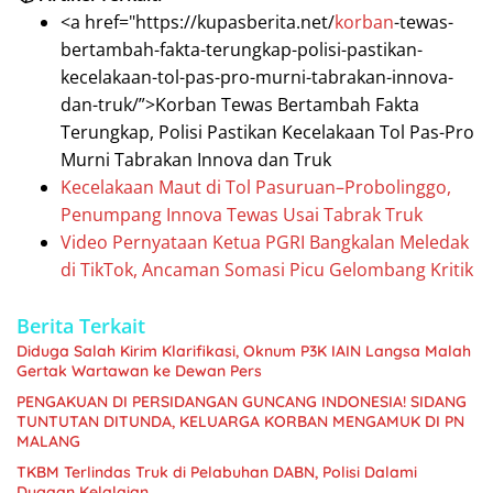
<a href="https://kupasberita.net/
korban
-tewas-
bertambah-fakta-terungkap-polisi-pastikan-
kecelakaan-tol-pas-pro-murni-tabrakan-innova-
dan-truk/”>Korban Tewas Bertambah Fakta
Terungkap, Polisi Pastikan Kecelakaan Tol Pas-Pro
Murni Tabrakan Innova dan Truk
Kecelakaan Maut di Tol Pasuruan–Probolinggo,
Penumpang Innova Tewas Usai Tabrak Truk
Video Pernyataan Ketua PGRI Bangkalan Meledak
di TikTok, Ancaman Somasi Picu Gelombang Kritik
Berita Terkait
Diduga Salah Kirim Klarifikasi, Oknum P3K IAIN Langsa Malah
Gertak Wartawan ke Dewan Pers
PENGAKUAN DI PERSIDANGAN GUNCANG INDONESIA! SIDANG
TUNTUTAN DITUNDA, KELUARGA KORBAN MENGAMUK DI PN
MALANG
TKBM Terlindas Truk di Pelabuhan DABN, Polisi Dalami
Dugaan Kelalaian