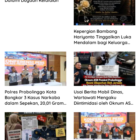
Dalami Dugaan Kelalaian
Kepergian Bambang
Hariyanto Tinggalkan Luka
Mendalam bagi Keluarga
Besar Patrolihukum.net
Polres Probolinggo Kota
Usai Berita Mobil Dinas,
Bongkar 3 Kasus Narkoba
Wartawati Mengaku
dalam Sepekan, 20,01 Gram
Diintimidasi oleh Oknum ASN
Sabu Disita
Pemkot Probolinggo dan
Tempuh Jalur Hukum