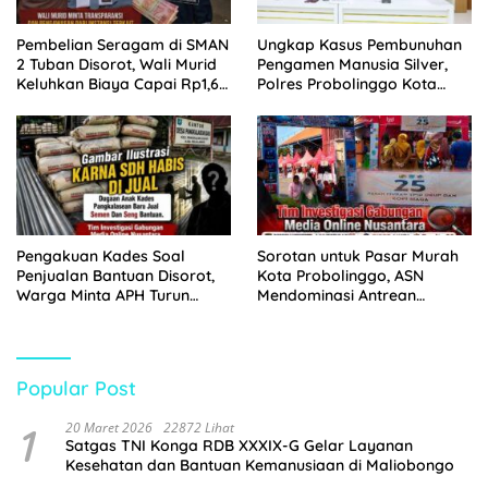
Pembelian Seragam di SMAN
Ungkap Kasus Pembunuhan
2 Tuban Disorot, Wali Murid
Pengamen Manusia Silver,
Keluhkan Biaya Capai Rp1,6
Polres Probolinggo Kota
Juta
Tangkap Dua Pelaku
Pengakuan Kades Soal
Sorotan untuk Pasar Murah
Penjualan Bantuan Disorot,
Kota Probolinggo, ASN
Warga Minta APH Turun
Mendominasi Antrean
Tangan
Pembeli
Popular Post
1
20 Maret 2026
22872 Lihat
Satgas TNI Konga RDB XXXIX-G Gelar Layanan
Kesehatan dan Bantuan Kemanusiaan di Maliobongo