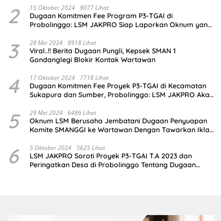
2
15 Oktober 2024
9077 Lihat
Dugaan Komitmen Fee Program P3-TGAI di
Probolinggo: LSM JAKPRO Siap Laporkan Oknum yang
Terlibat
3
28 Mei 2024
8918 Lihat
Viral..!! Berita Dugaan Pungli, Kepsek SMAN 1
Gondanglegi Blokir Kontak Wartawan
4
17 Oktober 2024
7718 Lihat
Dugaan Komitmen Fee Proyek P3-TGAI di Kecamatan
Sukapura dan Sumber, Probolinggo: LSM JAKPRO Akan
Ambil Sikap
5
29 Mei 2024
6486 Lihat
Oknum LSM Berusaha Jembatani Dugaan Penyuapan
Komite SMANGGI ke Wartawan Dengan Tawarkan Iklan
2,5 Juta
6
5 Oktober 2024
5625 Lihat
LSM JAKPRO Soroti Proyek P3-TGAI T.A 2023 dan
Peringatkan Desa di Probolinggo Tentang Dugaan
Komitmen Fee Proyek P3-TGAI 2024