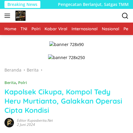
Langsung
era Utara
Breaking News
Pengecatan Berlanjut, Satgas TMMD Kodim 10
ke
konten
Home
TNI
Polri
Kabar Viral
Internasional
Nasional
Peme
Beranda
Berita
Berita
,
Polri
Kapolsek Cikupa, Kompol Tedy
Heru Murtianto, Galakkan Operasi
Cipta Kondisi
Editor Kupasberita.net
2 Juni 2024