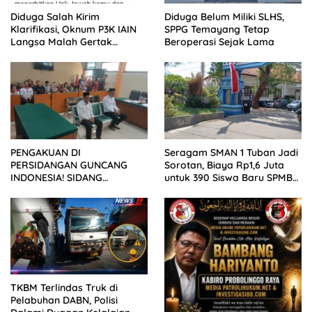
Diduga Salah Kirim
Diduga Belum Miliki SLHS,
Klarifikasi, Oknum P3K IAIN
SPPG Temayang Tetap
Langsa Malah Gertak
Beroperasi Sejak Lama
Wartawan ke Dewan Pers
PENGAKUAN DI
Seragam SMAN 1 Tuban Jadi
PERSIDANGAN GUNCANG
Sorotan, Biaya Rp1,6 Juta
INDONESIA! SIDANG
untuk 390 Siswa Baru SPMB
TUNTUTAN DITUNDA,
2026
KELUARGA KORBAN
MENGAMUK DI PN MALANG
TKBM Terlindas Truk di
Pelabuhan DABN, Polisi