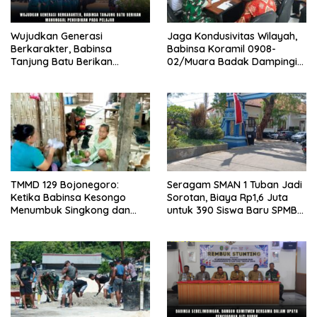
Wujudkan Generasi
Jaga Kondusivitas Wilayah,
Berkarakter, Babinsa
Babinsa Koramil 0908-
Tanjung Batu Berikan
02/Muara Badak Dampingi
Manunggal Pendidikan Pada
Mediasi Sengketa Lahan
Pelajar
Warga
TMMD 129 Bojonegoro:
Seragam SMAN 1 Tuban Jadi
Ketika Babinsa Kesongo
Sorotan, Biaya Rp1,6 Juta
Menumbuk Singkong dan
untuk 390 Siswa Baru SPMB
Mengukir Kebersamaan
2026
dengan Warga