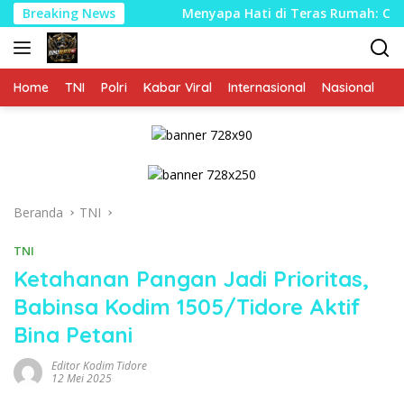
Langsung
k Lama
Breaking News
Menyapa Hati di Teras Rumah: Cara Babinsa K
ke
konten
Home
TNI
Polri
Kabar Viral
Internasional
Nasional
P
Beranda
TNI
TNI
Ketahanan Pangan Jadi Prioritas,
Babinsa Kodim 1505/Tidore Aktif
Bina Petani
Editor Kodim Tidore
12 Mei 2025