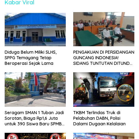
Kabar Viral
Diduga Belum Miliki SLHS,
PENGAKUAN DI PERSIDANGAN
SPPG Temayang Tetap
GUNCANG INDONESIA!
Beroperasi Sejak Lama
SIDANG TUNTUTAN DITUNDA,
KELUARGA KORBAN
MENGAMUK DI PN MALANG
Seragam SMAN 1 Tuban Jadi
TKBM Terlindas Truk di
Sorotan, Biaya Rp1,6 Juta
Pelabuhan DABN, Polisi
untuk 390 Siswa Baru SPMB
Dalami Dugaan Kelalaian
2026