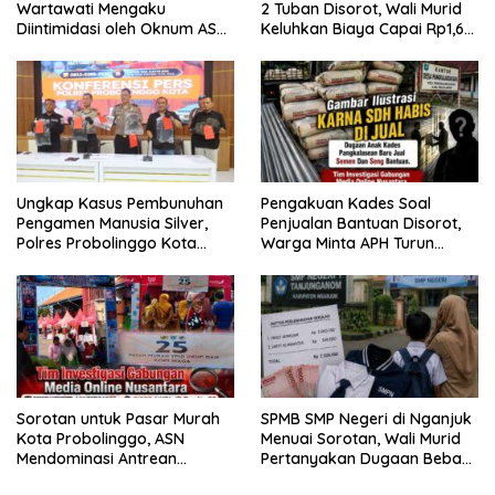
Wartawati Mengaku
2 Tuban Disorot, Wali Murid
Diintimidasi oleh Oknum ASN
Keluhkan Biaya Capai Rp1,6
Pemkot Probolinggo dan
Juta
Tempuh Jalur Hukum
Ungkap Kasus Pembunuhan
Pengakuan Kades Soal
Pengamen Manusia Silver,
Penjualan Bantuan Disorot,
Polres Probolinggo Kota
Warga Minta APH Turun
Tangkap Dua Pelaku
Tangan
Sorotan untuk Pasar Murah
SPMB SMP Negeri di Nganjuk
Kota Probolinggo, ASN
Menuai Sorotan, Wali Murid
Mendominasi Antrean
Pertanyakan Dugaan Beban
Pembeli
Biaya Seragam dan Peran