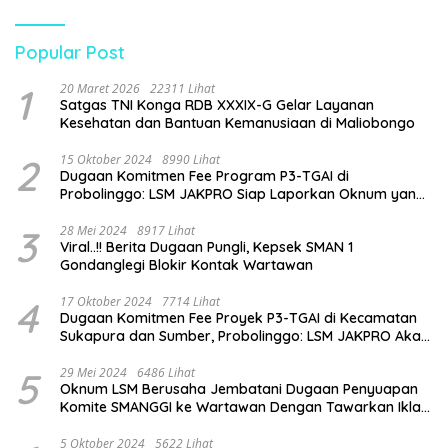
Pengawasan Dinas
Pendidikan
Popular Post
1
20 Maret 2026
22311 Lihat
Satgas TNI Konga RDB XXXIX-G Gelar Layanan
Kesehatan dan Bantuan Kemanusiaan di Maliobongo
2
15 Oktober 2024
8990 Lihat
Dugaan Komitmen Fee Program P3-TGAI di
Probolinggo: LSM JAKPRO Siap Laporkan Oknum yang
Terlibat
3
28 Mei 2024
8917 Lihat
Viral..!! Berita Dugaan Pungli, Kepsek SMAN 1
Gondanglegi Blokir Kontak Wartawan
4
17 Oktober 2024
7714 Lihat
Dugaan Komitmen Fee Proyek P3-TGAI di Kecamatan
Sukapura dan Sumber, Probolinggo: LSM JAKPRO Akan
Ambil Sikap
5
29 Mei 2024
6486 Lihat
Oknum LSM Berusaha Jembatani Dugaan Penyuapan
Komite SMANGGI ke Wartawan Dengan Tawarkan Iklan
2,5 Juta
5 Oktober 2024
5622 Lihat