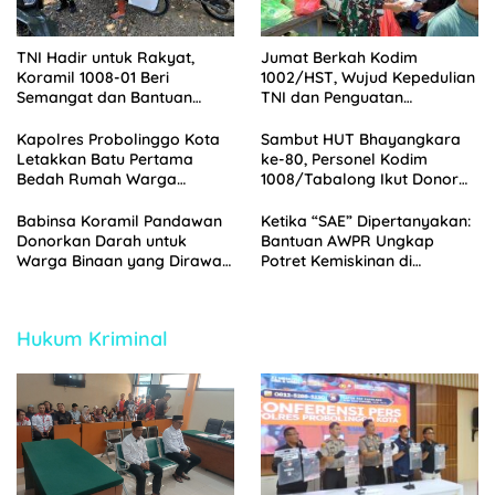
TNI Hadir untuk Rakyat,
Jumat Berkah Kodim
Koramil 1008-01 Beri
1002/HST, Wujud Kepedulian
Semangat dan Bantuan
TNI dan Penguatan
kepada Warga Binaan
Silaturahmi
Kapolres Probolinggo Kota
Sambut HUT Bhayangkara
Letakkan Batu Pertama
ke-80, Personel Kodim
Bedah Rumah Warga
1008/Tabalong Ikut Donor
Tongas, Wujud Kepedulian
Darah di Polres Tabalong
HUT Bhayangkara ke-80
Babinsa Koramil Pandawan
Ketika “SAE” Dipertanyakan:
Donorkan Darah untuk
Bantuan AWPR Ungkap
Warga Binaan yang Dirawat
Potret Kemiskinan di
di RSUD Barabai
Jorongan Probolinggo
Hukum Kriminal