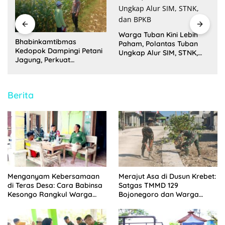
Warga Tuban Kini Lebih
Polantas Tuban Hadir
Paham, Polantas Tuban
Membawa Kepastian,
Ungkap Alur SIM, STNK,
Warga Tak Bingung Lagi
dan BPKB
Urus SIM, STNK, dan BPKB
Berita
Menganyam Kebersamaan
Merajut Asa di Dusun Krebet:
di Teras Desa: Cara Babinsa
Satgas TMMD 129
Kesongo Rangkul Warga
Bojonegoro dan Warga
Sukseskan TMMD 129
Kompak Perkuat Drainase
Bojonegoro