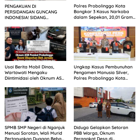
Polres Probolinggo Kota
PENGAKUAN DI
Bongkar 3 Kasus Narkoba
PERSIDANGAN GUNCANG
dalam Sepekan, 20,01 Gram
INDONESIA! SIDANG
Sabu Disita
TUNTUTAN DITUNDA,
KELUARGA KORBAN
MENGAMUK DI PN MALANG
Usai Berita Mobil Dinas,
Ungkap Kasus Pembunuhan
Wartawati Mengaku
Pengamen Manusia Silver,
Diintimidasi oleh Oknum ASN
Polres Probolinggo Kota
Pemkot Probolinggo dan
Tangkap Dua Pelaku
Tempuh Jalur Hukum
SPMB SMP Negeri di Nganjuk
Diduga Gelapkan Setoran
Menuai Sorotan, Wali Murid
PBB Warga, Oknum
Pertanyakan Dugaan Beban
Perangkat Desa di