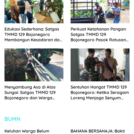
Edukasi Sederhana: Satgas
Perkuat Ketahanan Pangan:
TMMD 129 Bojonegoro
Satgas TMMD 129
Membangun Kesadaran dan
Bojonegoro Pasok Ratusan
Karakter Peduli Lingkungan
Bibit Sayuran untuk Warga
di Kesongo
Kesongo
Menyambung Asa di Atas
Sentuhan Hangat TMMD 129
Sungai: Satgas TMMD 129
Bojonegoro: Ketika Seragam
Bojonegoro dan Warga
Loreng Menjaga Senyum
Wujudkan Jembatan Brang
Sang Balita di Kesongo
Etan
BUMN
Keluhan Warga Belum
BAHANA BERSAHAJA: Bakti