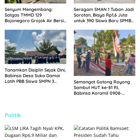
Senyum Mengembang:
Seragam SMAN 1 Tuban Jadi
Satgas TMMD 129
Sorotan, Biaya Rp1,6 Juta
Bojonegoro Grojok Air Bersih
untuk 390 Siswa Baru SPMB
Door to Door di Kesongo
2026
Tanamkan Disiplin Sejak Dini,
Babinsa Desa Suka Damai
Latih PBB Siswa SMPN 3
Semangat Gotong Royong
Muara Badak
Sambut HUT ke-81 RI,
Babinsa Koramil 0908-
01/Loktuan Bersama Warga
Pasang Bendera dan Umbul-
Umbul
Politik