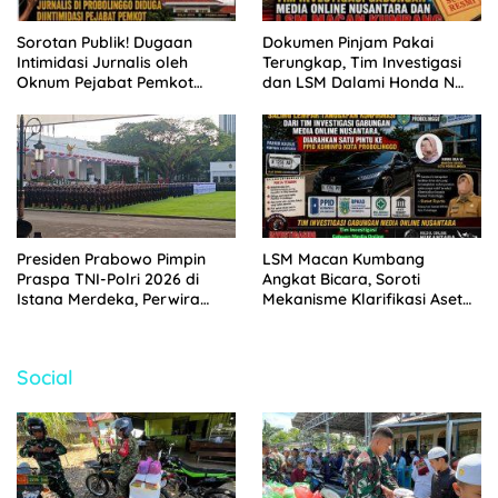
Sorotan Publik! Dugaan
Dokumen Pinjam Pakai
Intimidasi Jurnalis oleh
Terungkap, Tim Investigasi
Oknum Pejabat Pemkot
dan LSM Dalami Honda N
Probolinggo Terekam CCTV
1194 PP Aset Pemkot
Probolinggo
Presiden Prabowo Pimpin
LSM Macan Kumbang
Praspa TNI-Polri 2026 di
Angkat Bicara, Soroti
Istana Merdeka, Perwira
Mekanisme Klarifikasi Aset
Baru Resmi Dilantik
Pemkot Probolinggo di Ping –
Pong
Social