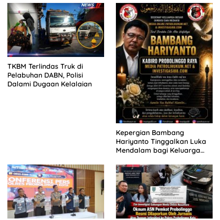
KELUARGA KORBAN
MENGAMUK DI PN MALANG
TKBM Terlindas Truk di
Pelabuhan DABN, Polisi
Dalami Dugaan Kelalaian
Kepergian Bambang
Hariyanto Tinggalkan Luka
Mendalam bagi Keluarga
Besar Patrolihukum.net