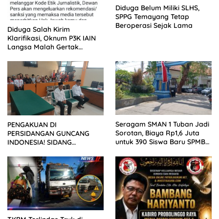
Diduga Belum Miliki SLHS,
SPPG Temayang Tetap
Beroperasi Sejak Lama
Diduga Salah Kirim
Klarifikasi, Oknum P3K IAIN
Langsa Malah Gertak
Wartawan ke Dewan Pers
Seragam SMAN 1 Tuban Jadi
PENGAKUAN DI
Sorotan, Biaya Rp1,6 Juta
PERSIDANGAN GUNCANG
untuk 390 Siswa Baru SPMB
INDONESIA! SIDANG
2026
TUNTUTAN DITUNDA,
KELUARGA KORBAN
MENGAMUK DI PN MALANG