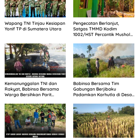
Wapang TNI Tinjau Kesiapan
Pengecatan Berlanjut,
Yonif TP di Sumatera Utara
Satgas TMMD Kodim
1002/HST Percantik Mushola
Desa Awang
Kemanunggalan TNI dan
Babinsa Bersama Tim
Rakyat, Babinsa Bersama
Gabungan Berjibaku
Warga Bersihkan Parit
Padamkan Karhutla di Desa
Secara Gotong Royong
Binturu