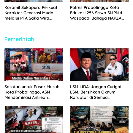
Koramil Sukapura Perkuat
Polres Probolinggo Kota
Karakter Generasi Muda
Edukasi 256 Siswa SMPN 4
melalui PTA Saka Wira
Waspadai Bahaya NAPZA
Kartika
Saat MPLS 2026
Pemerintah
Sorotan untuk Pasar Murah
LSM LIRA: Jangan Curigai
Kota Probolinggo, ASN
LSM, Bersihkan Oknum
Mendominasi Antrean
Koruptor di Semua
Pembeli
Lingkaran Kekuasaan