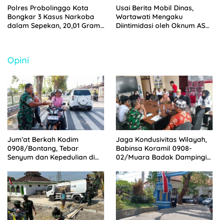
Polres Probolinggo Kota
Usai Berita Mobil Dinas,
Bongkar 3 Kasus Narkoba
Wartawati Mengaku
dalam Sepekan, 20,01 Gram
Diintimidasi oleh Oknum ASN
Sabu Disita
Pemkot Probolinggo dan
Tempuh Jalur Hukum
Opini
Jum’at Berkah Kodim
Jaga Kondusivitas Wilayah,
0908/Bontang, Tebar
Babinsa Koramil 0908-
Senyum dan Kepedulian di
02/Muara Badak Dampingi
Tengah Masyarakat
Mediasi Sengketa Lahan
Warga