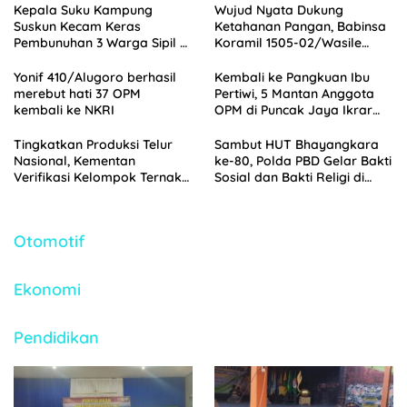
Kepala Suku Kampung
Wujud Nyata Dukung
Suskun Kecam Keras
Ketahanan Pangan, Babinsa
Pembunuhan 3 Warga Sipil di
Koramil 1505-02/Wasile
Yahukimo
Dampingi Penanaman Padi
Yonif 410/Alugoro berhasil
Kembali ke Pangkuan Ibu
merebut hati 37 OPM
Pertiwi, 5 Mantan Anggota
kembali ke NKRI
OPM di Puncak Jaya Ikrar
Setia NKRI
Tingkatkan Produksi Telur
Sambut HUT Bhayangkara
Nasional, Kementan
ke-80, Polda PBD Gelar Bakti
Verifikasi Kelompok Ternak
Sosial dan Bakti Religi di
Penerima Bantuan di
Empat Tempat Ibadah
Jombang
Otomotif
Ekonomi
Pendidikan