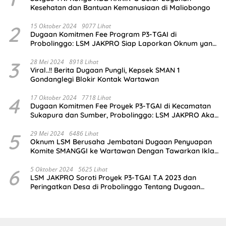
Kesehatan dan Bantuan Kemanusiaan di Maliobongo
2
15 Oktober 2024
9077 Lihat
Dugaan Komitmen Fee Program P3-TGAI di
Probolinggo: LSM JAKPRO Siap Laporkan Oknum yang
Terlibat
3
28 Mei 2024
8918 Lihat
Viral..!! Berita Dugaan Pungli, Kepsek SMAN 1
Gondanglegi Blokir Kontak Wartawan
4
17 Oktober 2024
7718 Lihat
Dugaan Komitmen Fee Proyek P3-TGAI di Kecamatan
Sukapura dan Sumber, Probolinggo: LSM JAKPRO Akan
Ambil Sikap
5
29 Mei 2024
6486 Lihat
Oknum LSM Berusaha Jembatani Dugaan Penyuapan
Komite SMANGGI ke Wartawan Dengan Tawarkan Iklan
2,5 Juta
6
5 Oktober 2024
5625 Lihat
LSM JAKPRO Soroti Proyek P3-TGAI T.A 2023 dan
Peringatkan Desa di Probolinggo Tentang Dugaan
Komitmen Fee Proyek P3-TGAI 2024