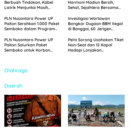
Berbuah Tindakan, Kabel
Harmoni Madiun Bersih,
Listrik Menjuntai Masih
Sehat, Sejahtera Bersama
Ancam Pengguna Jalan
PDAM
PLN Nusantara Power UP
Investigasi Wartawan
Paiton Serahkan 1.000 Paket
Bongkar Dugaan BBM Ilegal
Sembako dalam Program
di Banggai, 60 Jerigen
Berkah Nusantara
Pertalite Diamankan Polisi
Ramadhan 1447 H
PLN Nusantara Power UP
Pelni Sorong Usahakan Tiket
Paiton Salurkan Paket
Non-Seat dan 12 Kapal
Sembako untuk Korban
Hadapi Lonjakan
Banjir di Kabupaten
Penumpang Nataru
Probolinggo
2025/2026
Olahraga
Daerah