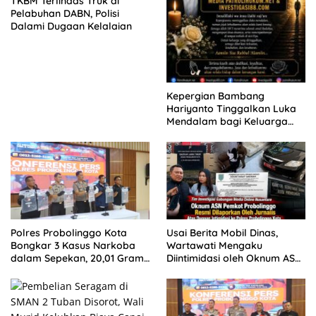
TKBM Terlindas Truk di
Pelabuhan DABN, Polisi
Dalami Dugaan Kelalaian
Kepergian Bambang
Hariyanto Tinggalkan Luka
Mendalam bagi Keluarga
Besar Patrolihukum.net
Polres Probolinggo Kota
Usai Berita Mobil Dinas,
Bongkar 3 Kasus Narkoba
Wartawati Mengaku
dalam Sepekan, 20,01 Gram
Diintimidasi oleh Oknum ASN
Sabu Disita
Pemkot Probolinggo dan
Tempuh Jalur Hukum