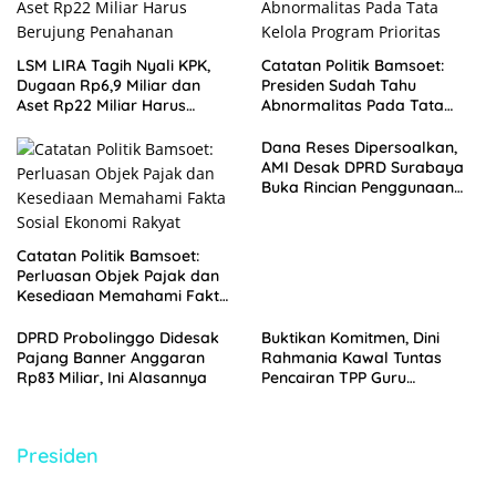
LSM LIRA Tagih Nyali KPK,
Catatan Politik Bamsoet:
Dugaan Rp6,9 Miliar dan
Presiden Sudah Tahu
Aset Rp22 Miliar Harus
Abnormalitas Pada Tata
Berujung Penahanan
Kelola Program Prioritas
Dana Reses Dipersoalkan,
AMI Desak DPRD Surabaya
Buka Rincian Penggunaan
Anggaran
Catatan Politik Bamsoet:
Perluasan Objek Pajak dan
Kesediaan Memahami Fakta
Sosial Ekonomi Rakyat
DPRD Probolinggo Didesak
Buktikan Komitmen, Dini
Pajang Banner Anggaran
Rahmania Kawal Tuntas
Rp83 Miliar, Ini Alasannya
Pencairan TPP Guru
Madrasah Probolinggo yang
Tertahan 8 Tahun
Presiden