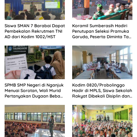
Siswa SMAN 7 Barabai Dapat
Koramil Sumberasih Hadiri
Pembekalan Rekrutmen TNI
Penutupan Seleksi Pramuka
AD dari Kodim 1002/HST
Garuda, Peserta Diminta Tak
Cepat Puas
SPMB SMP Negeri di Nganjuk
Kodim 0820/Probolinggo
Menuai Sorotan, Wali Murid
Hadir di MPLS, Siswa Sekolah
Pertanyakan Dugaan Beban
Rakyat Dibekali Disiplin dan
Biaya Seragam dan Peran
Mental Tangguh
Pengawasan Dinas
Pendidikan