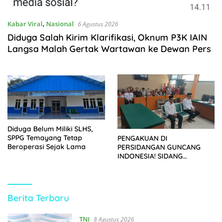
Kabar Viral
,
Nasional
6 Agustus 2026
Diduga Salah Kirim Klarifikasi, Oknum P3K IAIN
Langsa Malah Gertak Wartawan ke Dewan Pers
Diduga Belum Miliki SLHS,
SPPG Temayang Tetap
PENGAKUAN DI
Beroperasi Sejak Lama
PERSIDANGAN GUNCANG
INDONESIA! SIDANG
TUNTUTAN DITUNDA,
KELUARGA KORBAN
MENGAMUK DI PN MALANG
https://kupasberita.net
Berita Terbaru
TNI
8 Agustus 2026