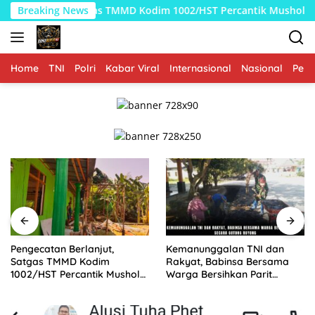
Langsung
 TMMD Kodim 1002/HST Percantik Mushola Desa Awang
Breaking News
Ke
ke
konten
Home
TNI
Polri
Kabar Viral
Internasional
Nasional
Peme
Kemanunggalan TNI dan
Babinsa Bersama Tim
Rakyat, Babinsa Bersama
Gabungan Berjibaku
Warga Bersihkan Parit
Padamkan Karhutla di Desa
Secara Gotong Royong
Binturu