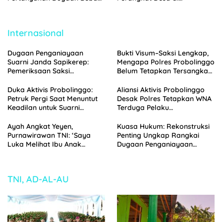
Biaya Seragam dan Peran
Pajarakan Dilaporkan ke
Pengawasan Dinas
Polisi
Pendidikan
Internasional
Dugaan Penganiayaan
Bukti Visum–Saksi Lengkap,
Suarni Janda Sapikerep:
Mengapa Polres Probolinggo
Pemeriksaan Saksi
Belum Tetapkan Tersangka
Menggunung, Polisi
Penganiayaan Suarni?
Probolinggo Segera Gelar
Duka Aktivis Probolinggo:
Aliansi Aktivis Probolinggo
Perkara
Petruk Pergi Saat Menuntut
Desak Polres Tetapkan WNA
Keadilan untuk Suarni
Terduga Pelaku
Sapikerep Probolinggo
Penganiayaan Suarni
sebagai Tersangka
Ayah Angkat Yeyen,
Kuasa Hukum: Rekonstruksi
Purnawirawan TNI: ‘Saya
Penting Ungkap Rangkai
Luka Melihat Ibu Anak
Dugaan Penganiayaan
Binaan Saya Diperlakukan
terhadap Suarni Sapikerep
Begini, Ini Menyakitkan Bagi
Probolinggo
Saya’
TNI, AD-AL-AU