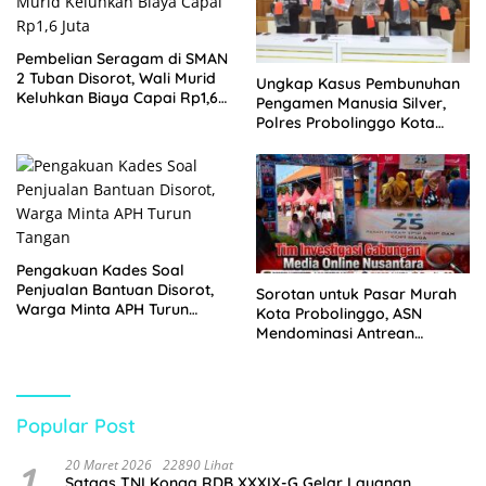
Pembelian Seragam di SMAN
2 Tuban Disorot, Wali Murid
Ungkap Kasus Pembunuhan
Keluhkan Biaya Capai Rp1,6
Pengamen Manusia Silver,
Juta
Polres Probolinggo Kota
Tangkap Dua Pelaku
Pengakuan Kades Soal
Penjualan Bantuan Disorot,
Sorotan untuk Pasar Murah
Warga Minta APH Turun
Kota Probolinggo, ASN
Tangan
Mendominasi Antrean
Pembeli
Popular Post
1
20 Maret 2026
22890 Lihat
Satgas TNI Konga RDB XXXIX-G Gelar Layanan