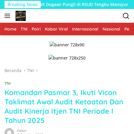
Langsung
 Terkait Dugaan Pungli di RSUD Tengku Mansyur
Breaking News
Koram
ke
konten
Home
TNI
Polri
Kabar Viral
Internasional
Nasional
Peme
Beranda
TNI
TNI
Komandan Pasmar 3, Ikuti Vicon
Taklimat Awal Audit Ketaatan Dan
Audit Kinerja Itjen TNI Periode I
Tahun 2025
Editor