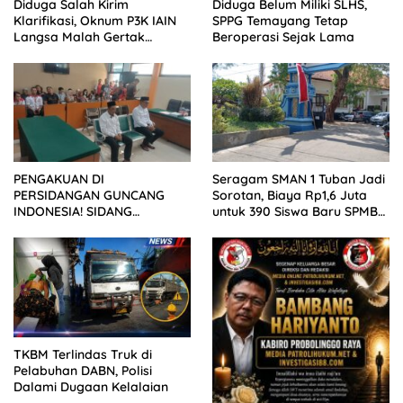
Diduga Salah Kirim
Diduga Belum Miliki SLHS,
Klarifikasi, Oknum P3K IAIN
SPPG Temayang Tetap
Langsa Malah Gertak
Beroperasi Sejak Lama
Wartawan ke Dewan Pers
PENGAKUAN DI
Seragam SMAN 1 Tuban Jadi
PERSIDANGAN GUNCANG
Sorotan, Biaya Rp1,6 Juta
INDONESIA! SIDANG
untuk 390 Siswa Baru SPMB
TUNTUTAN DITUNDA,
2026
KELUARGA KORBAN
MENGAMUK DI PN MALANG
TKBM Terlindas Truk di
Pelabuhan DABN, Polisi
Dalami Dugaan Kelalaian