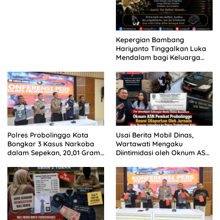
Kepergian Bambang
Hariyanto Tinggalkan Luka
Mendalam bagi Keluarga
Besar Patrolihukum.net
Polres Probolinggo Kota
Usai Berita Mobil Dinas,
Bongkar 3 Kasus Narkoba
Wartawati Mengaku
dalam Sepekan, 20,01 Gram
Diintimidasi oleh Oknum ASN
Sabu Disita
Pemkot Probolinggo dan
Tempuh Jalur Hukum