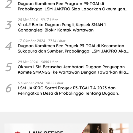
2
Dugaan Komitmen Fee Program P3-TGAI di
Probolinggo: LSM JAKPRO Siap Laporkan Oknum yang
Terlibat
3
28 Mei 2024
8917 Lihat
Viral..!! Berita Dugaan Pungli, Kepsek SMAN 1
Gondanglegi Blokir Kontak Wartawan
4
17 Oktober 2024
7714 Lihat
Dugaan Komitmen Fee Proyek P3-TGAI di Kecamatan
Sukapura dan Sumber, Probolinggo: LSM JAKPRO Akan
Ambil Sikap
5
29 Mei 2024
6486 Lihat
Oknum LSM Berusaha Jembatani Dugaan Penyuapan
Komite SMANGGI ke Wartawan Dengan Tawarkan Iklan
2,5 Juta
6
5 Oktober 2024
5622 Lihat
LSM JAKPRO Soroti Proyek P3-TGAI T.A 2023 dan
Peringatkan Desa di Probolinggo Tentang Dugaan
Komitmen Fee Proyek P3-TGAI 2024