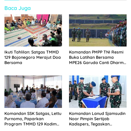
Baca Juga
Ikuti Tahlilan: Satgas TMMD
Komandan PMPP TNI Resmi
129 Bojonegoro Merajut Doa
Buka Latihan Bersama
Bersama
MPE26 Garuda Canti Dharma
III Tahun 2026
Komandan SSK Satgas, Lettu
Komandan Lanud Sjamsudin
Purnomo, Paparkan
Noor Pimpin Sertijab
Program TMMD 129 Kodim
Kadispers, Tegaskan
Bojonegoro
Pembinaan Personel sebagai