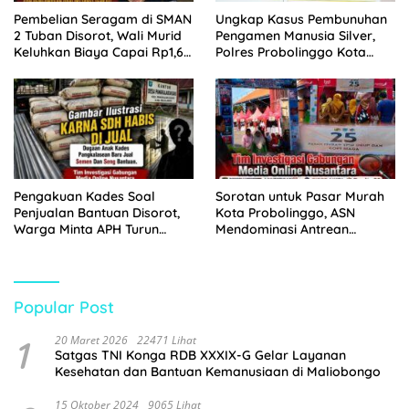
Pembelian Seragam di SMAN
Ungkap Kasus Pembunuhan
2 Tuban Disorot, Wali Murid
Pengamen Manusia Silver,
Keluhkan Biaya Capai Rp1,6
Polres Probolinggo Kota
Juta
Tangkap Dua Pelaku
Pengakuan Kades Soal
Sorotan untuk Pasar Murah
Penjualan Bantuan Disorot,
Kota Probolinggo, ASN
Warga Minta APH Turun
Mendominasi Antrean
Tangan
Pembeli
Popular Post
1
20 Maret 2026
22471 Lihat
Satgas TNI Konga RDB XXXIX-G Gelar Layanan
Kesehatan dan Bantuan Kemanusiaan di Maliobongo
15 Oktober 2024
9065 Lihat