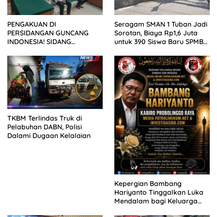
PENGAKUAN DI
Seragam SMAN 1 Tuban Jadi
PERSIDANGAN GUNCANG
Sorotan, Biaya Rp1,6 Juta
INDONESIA! SIDANG
untuk 390 Siswa Baru SPMB
TUNTUTAN DITUNDA,
2026
KELUARGA KORBAN
MENGAMUK DI PN MALANG
TKBM Terlindas Truk di
Pelabuhan DABN, Polisi
Dalami Dugaan Kelalaian
Kepergian Bambang
Hariyanto Tinggalkan Luka
Mendalam bagi Keluarga
Besar Patrolihukum.net