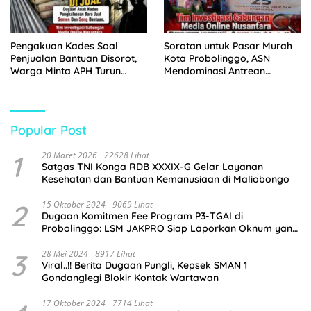
Pengakuan Kades Soal
Sorotan untuk Pasar Murah
Penjualan Bantuan Disorot,
Kota Probolinggo, ASN
Warga Minta APH Turun
Mendominasi Antrean
Tangan
Pembeli
Popular Post
1
20 Maret 2026
22628 Lihat
Satgas TNI Konga RDB XXXIX-G Gelar Layanan
Kesehatan dan Bantuan Kemanusiaan di Maliobongo
2
15 Oktober 2024
9069 Lihat
Dugaan Komitmen Fee Program P3-TGAI di
Probolinggo: LSM JAKPRO Siap Laporkan Oknum yang
Terlibat
3
28 Mei 2024
8917 Lihat
Viral..!! Berita Dugaan Pungli, Kepsek SMAN 1
Gondanglegi Blokir Kontak Wartawan
17 Oktober 2024
7714 Lihat