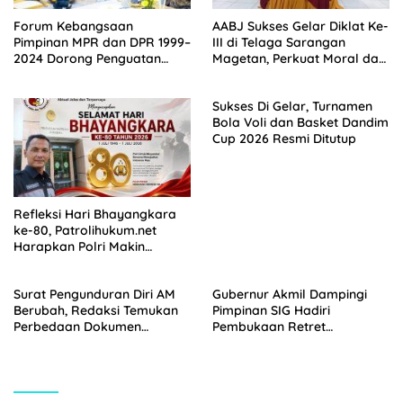
Forum Kebangsaan
AABJ Sukses Gelar Diklat Ke-
Pimpinan MPR dan DPR 1999–
III di Telaga Sarangan
2024 Dorong Penguatan
Magetan, Perkuat Moral dan
Tata Kelola Pemerintahan,
Wawasan Kebangsaan
Sinergi Penegakan Hukum,
Sukses Di Gelar, Turnamen
dan Perbaikan Komunikasi
Bola Voli dan Basket Dandim
Publik
Cup 2026 Resmi Ditutup
Refleksi Hari Bhayangkara
ke-80, Patrolihukum.net
Harapkan Polri Makin
Humanis dan Berintegritas
Surat Pengunduran Diri AM
Gubernur Akmil Dampingi
Berubah, Redaksi Temukan
Pimpinan SIG Hadiri
Perbedaan Dokumen
Pembukaan Retret
Mencolok
Terintegrasi SIG Group 2026