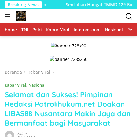
Langsung
g Etan
Breaking News
Sentuhan Hangat TMMD 129 Bojonegoro: Ketika S
ke
konten
Home
TNI
Polri
Kabar Viral
Internasional
Nasional
Peme
Beranda
Kabar Viral
Kabar Viral
,
Nasional
Selamat dan Sukses! Pimpinan
Redaksi Patrolihukum.net Doakan
LIBAS88 Nusantara Makin Jaya dan
Bermanfaat bagi Masyarakat
Editor