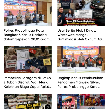
Polres Probolinggo Kota
Usai Berita Mobil Dinas,
Bongkar 3 Kasus Narkoba
Wartawati Mengaku
dalam Sepekan, 20,01 Gram
Diintimidasi oleh Oknum ASN
Sabu Disita
Pemkot Probolinggo dan
Tempuh Jalur Hukum
Pembelian Seragam di SMAN
Ungkap Kasus Pembunuhan
2 Tuban Disorot, Wali Murid
Pengamen Manusia Silver,
Keluhkan Biaya Capai Rp1,6
Polres Probolinggo Kota
Juta
Tangkap Dua Pelaku