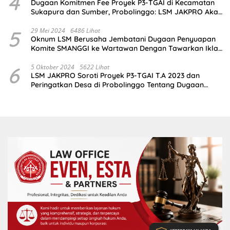
4
Dugaan Komitmen Fee Proyek P3-TGAI di Kecamatan
Sukapura dan Sumber, Probolinggo: LSM JAKPRO Akan
Ambil Sikap
5
29 Mei 2024
6486 Lihat
Oknum LSM Berusaha Jembatani Dugaan Penyuapan
Komite SMANGGI ke Wartawan Dengan Tawarkan Iklan
2,5 Juta
6
5 Oktober 2024
5622 Lihat
LSM JAKPRO Soroti Proyek P3-TGAI T.A 2023 dan
Peringatkan Desa di Probolinggo Tentang Dugaan
Komitmen Fee Proyek P3-TGAI 2024