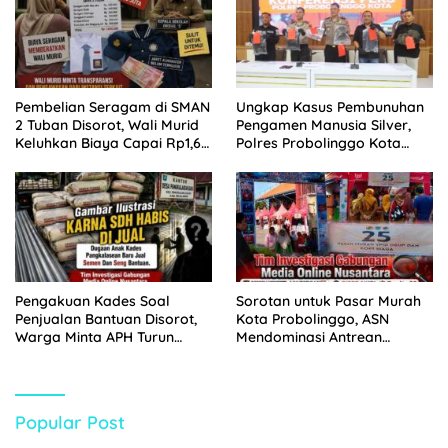
Pembelian Seragam di SMAN
Ungkap Kasus Pembunuhan
2 Tuban Disorot, Wali Murid
Pengamen Manusia Silver,
Keluhkan Biaya Capai Rp1,6
Polres Probolinggo Kota
Juta
Tangkap Dua Pelaku
Pengakuan Kades Soal
Sorotan untuk Pasar Murah
Penjualan Bantuan Disorot,
Kota Probolinggo, ASN
Warga Minta APH Turun
Mendominasi Antrean
Tangan
Pembeli
Popular Post