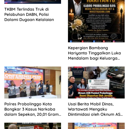
TKBM Terlindas Truk di
Pelabuhan DABN, Polisi
Dalami Dugaan Kelalaian
Kepergian Bambang
Hariyanto Tinggalkan Luka
Mendalam bagi Keluarga
Besar Patrolihukum.net
Polres Probolinggo Kota
Usai Berita Mobil Dinas,
Bongkar 3 Kasus Narkoba
Wartawati Mengaku
dalam Sepekan, 20,01 Gram
Diintimidasi oleh Oknum ASN
Sabu Disita
Pemkot Probolinggo dan
Tempuh Jalur Hukum