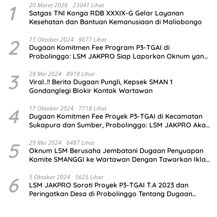
1
20 Maret 2026
23041 Lihat
Satgas TNI Konga RDB XXXIX-G Gelar Layanan
Kesehatan dan Bantuan Kemanusiaan di Maliobongo
2
15 Oktober 2024
9077 Lihat
Dugaan Komitmen Fee Program P3-TGAI di
Probolinggo: LSM JAKPRO Siap Laporkan Oknum yang
Terlibat
3
28 Mei 2024
8918 Lihat
Viral..!! Berita Dugaan Pungli, Kepsek SMAN 1
Gondanglegi Blokir Kontak Wartawan
4
17 Oktober 2024
7718 Lihat
Dugaan Komitmen Fee Proyek P3-TGAI di Kecamatan
Sukapura dan Sumber, Probolinggo: LSM JAKPRO Akan
Ambil Sikap
5
29 Mei 2024
6487 Lihat
Oknum LSM Berusaha Jembatani Dugaan Penyuapan
Komite SMANGGI ke Wartawan Dengan Tawarkan Iklan
2,5 Juta
6
5 Oktober 2024
5625 Lihat
LSM JAKPRO Soroti Proyek P3-TGAI T.A 2023 dan
Peringatkan Desa di Probolinggo Tentang Dugaan
Komitmen Fee Proyek P3-TGAI 2024