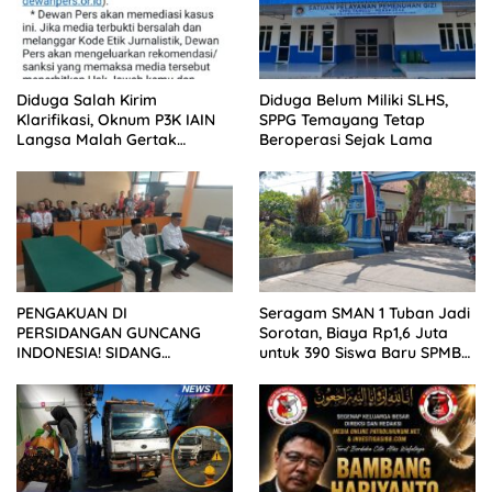
Diduga Salah Kirim
Diduga Belum Miliki SLHS,
Klarifikasi, Oknum P3K IAIN
SPPG Temayang Tetap
Langsa Malah Gertak
Beroperasi Sejak Lama
Wartawan ke Dewan Pers
PENGAKUAN DI
Seragam SMAN 1 Tuban Jadi
PERSIDANGAN GUNCANG
Sorotan, Biaya Rp1,6 Juta
INDONESIA! SIDANG
untuk 390 Siswa Baru SPMB
TUNTUTAN DITUNDA,
2026
KELUARGA KORBAN
MENGAMUK DI PN MALANG