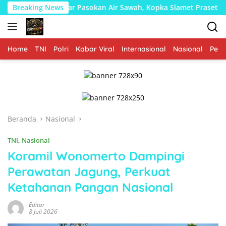
Langsung
rlancar Pasokan Air Sawah, Kopka Slamet Prasetiyo Bersama Pokt
Breaking News
ke
konten
Home
TNI
Polri
Kabar Viral
Internasional
Nasional
Peme
Beranda
Nasional
TNI
,
Nasional
Koramil Wonomerto Dampingi
Perawatan Jagung, Perkuat
Ketahanan Pangan Nasional
Editor
8 Juli 2026