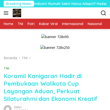
Langsung
kan Industri Rumah Sakit Harus Adaptif Hadapi Tekanan Ekonom
Breaking News
ke
konten
Home
TNI
Polri
Kabar Viral
Internasional
Nasional
P
Beranda
TNI
TNI
Koramil Kanigaran Hadir di
Pembukaan Walikota Cup
Layangan Aduan, Perkuat
Silaturahmi dan Ekonomi Kreatif
Editor