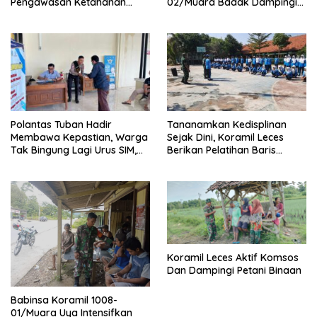
Pengawasan Ketahanan
02/Muara Badak Dampingi
Pangan
Mediasi Sengketa Lahan
Warga
Polantas Tuban Hadir
Tananamkan Kedisplinan
Membawa Kepastian, Warga
Sejak Dini, Koramil Leces
Tak Bingung Lagi Urus SIM,
Berikan Pelatihan Baris
STNK, dan BPKB
Berbaris Kepada Pelajar
Koramil Leces Aktif Komsos
Dan Dampingi Petani Binaan
Babinsa Koramil 1008-
01/Muara Uya Intensifkan