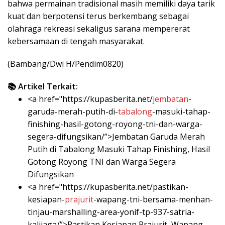
bahwa permainan tradisional masih memiliki daya tarik
kuat dan berpotensi terus berkembang sebagai
olahraga rekreasi sekaligus sarana mempererat
kebersamaan di tengah masyarakat.
(Bambang/Dwi H/Pendim0820)
📚 Artikel Terkait:
<a href="https://kupasberita.net/
jembatan
-
garuda-merah-putih-di-
tabalong
-masuki-tahap-
finishing-hasil-gotong-royong-tni-dan-warga-
segera-difungsikan/”>Jembatan Garuda Merah
Putih di Tabalong Masuki Tahap Finishing, Hasil
Gotong Royong TNI dan Warga Segera
Difungsikan
<a href="https://kupasberita.net/pastikan-
kesiapan-
prajurit
-wapang-tni-bersama-menhan-
tinjau-marshalling-area-yonif-tp-937-satria-
kalijaga/”>Pastikan Kesiapan Prajurit, Wapang