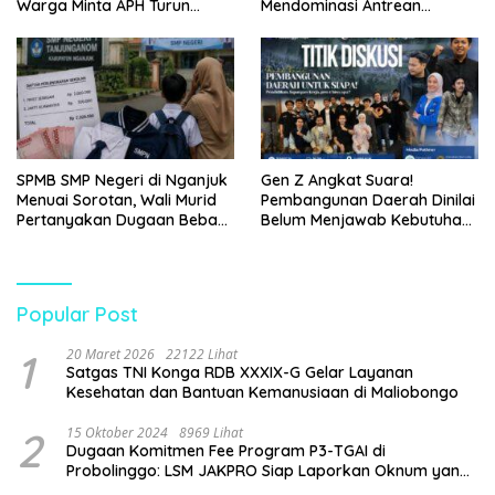
Warga Minta APH Turun
Mendominasi Antrean
Tangan
Pembeli
SPMB SMP Negeri di Nganjuk
Gen Z Angkat Suara!
Menuai Sorotan, Wali Murid
Pembangunan Daerah Dinilai
Pertanyakan Dugaan Beban
Belum Menjawab Kebutuhan
Biaya Seragam dan Peran
Generasi Muda
Pengawasan Dinas
Pendidikan
Popular Post
1
20 Maret 2026
22122 Lihat
Satgas TNI Konga RDB XXXIX-G Gelar Layanan
Kesehatan dan Bantuan Kemanusiaan di Maliobongo
2
15 Oktober 2024
8969 Lihat
Dugaan Komitmen Fee Program P3-TGAI di
Probolinggo: LSM JAKPRO Siap Laporkan Oknum yang
Terlibat