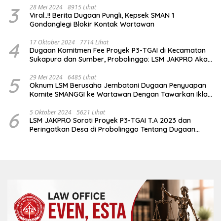
3
28 Mei 2024
8915 Lihat
Viral..!! Berita Dugaan Pungli, Kepsek SMAN 1
Gondanglegi Blokir Kontak Wartawan
4
17 Oktober 2024
7714 Lihat
Dugaan Komitmen Fee Proyek P3-TGAI di Kecamatan
Sukapura dan Sumber, Probolinggo: LSM JAKPRO Akan
Ambil Sikap
5
29 Mei 2024
6485 Lihat
Oknum LSM Berusaha Jembatani Dugaan Penyuapan
Komite SMANGGI ke Wartawan Dengan Tawarkan Iklan
2,5 Juta
6
5 Oktober 2024
5621 Lihat
LSM JAKPRO Soroti Proyek P3-TGAI T.A 2023 dan
Peringatkan Desa di Probolinggo Tentang Dugaan
Komitmen Fee Proyek P3-TGAI 2024