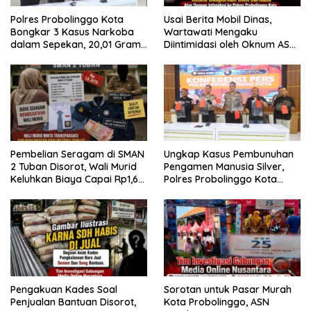
Polres Probolinggo Kota
Usai Berita Mobil Dinas,
Bongkar 3 Kasus Narkoba
Wartawati Mengaku
dalam Sepekan, 20,01 Gram
Diintimidasi oleh Oknum ASN
Sabu Disita
Pemkot Probolinggo dan
Tempuh Jalur Hukum
Pembelian Seragam di SMAN
Ungkap Kasus Pembunuhan
2 Tuban Disorot, Wali Murid
Pengamen Manusia Silver,
Keluhkan Biaya Capai Rp1,6
Polres Probolinggo Kota
Juta
Tangkap Dua Pelaku
Pengakuan Kades Soal
Sorotan untuk Pasar Murah
Penjualan Bantuan Disorot,
Kota Probolinggo, ASN