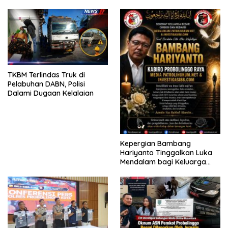
KELUARGA KORBAN
2026
MENGAMUK DI PN MALANG
TKBM Terlindas Truk di
Pelabuhan DABN, Polisi
Dalami Dugaan Kelalaian
Kepergian Bambang
Hariyanto Tinggalkan Luka
Mendalam bagi Keluarga
Besar Patrolihukum.net