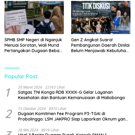
SPMB SMP Negeri di Nganjuk
Gen Z Angkat Suara!
Menuai Sorotan, Wali Murid
Pembangunan Daerah Dinilai
Pertanyakan Dugaan Beban
Belum Menjawab Kebutuhan
Biaya Seragam dan Peran
Generasi Muda
Pengawasan Dinas
Pendidikan
Popular Post
1
20 Maret 2026
22163 Lihat
Satgas TNI Konga RDB XXXIX-G Gelar Layanan
Kesehatan dan Bantuan Kemanusiaan di Maliobongo
2
15 Oktober 2024
8970 Lihat
Dugaan Komitmen Fee Program P3-TGAI di
Probolinggo: LSM JAKPRO Siap Laporkan Oknum yang
Terlibat
28 Mei 2024
8916 Lihat