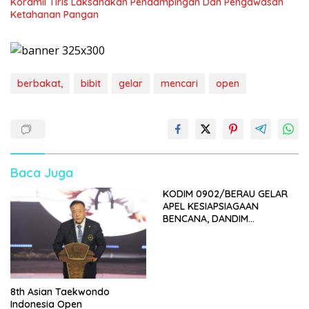
Koramil Tiris Laksanakan Pendampingan Dan Pengawasan
Ketahanan Pangan
berbakat,
bibit
gelar
mencari
open
Baca Juga
KODIM 0902/BERAU GELAR
APEL KESIAPSIAGAAN
BENCANA, DANDIM
TEKANKAN RESPONS DAN
SINERGI
8th Asian Taekwondo
Indonesia Open