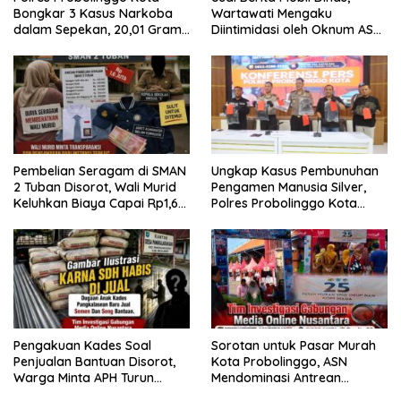
Bongkar 3 Kasus Narkoba
Wartawati Mengaku
dalam Sepekan, 20,01 Gram
Diintimidasi oleh Oknum ASN
Sabu Disita
Pemkot Probolinggo dan
Tempuh Jalur Hukum
Pembelian Seragam di SMAN
Ungkap Kasus Pembunuhan
2 Tuban Disorot, Wali Murid
Pengamen Manusia Silver,
Keluhkan Biaya Capai Rp1,6
Polres Probolinggo Kota
Juta
Tangkap Dua Pelaku
Pengakuan Kades Soal
Sorotan untuk Pasar Murah
Penjualan Bantuan Disorot,
Kota Probolinggo, ASN
Warga Minta APH Turun
Mendominasi Antrean
Tangan
Pembeli