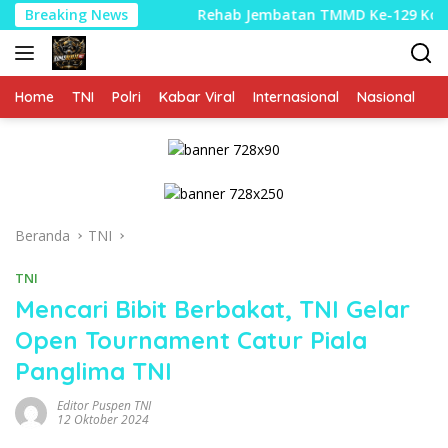
Langsung
ar
Breaking News
Rehab Jembatan TMMD Ke-129 Kodim 1807/Sorong Se
ke
konten
Home
TNI
Polri
Kabar Viral
Internasional
Nasional
P
Beranda
TNI
TNI
Mencari Bibit Berbakat, TNI Gelar
Open Tournament Catur Piala
Panglima TNI
Editor Puspen TNI
12 Oktober 2024