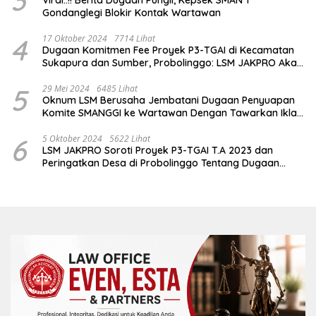
3
Viral..!! Berita Dugaan Pungli, Kepsek SMAN 1
Gondanglegi Blokir Kontak Wartawan
4
17 Oktober 2024
7714 Lihat
Dugaan Komitmen Fee Proyek P3-TGAI di Kecamatan
Sukapura dan Sumber, Probolinggo: LSM JAKPRO Akan
Ambil Sikap
5
29 Mei 2024
6485 Lihat
Oknum LSM Berusaha Jembatani Dugaan Penyuapan
Komite SMANGGI ke Wartawan Dengan Tawarkan Iklan
2,5 Juta
6
5 Oktober 2024
5622 Lihat
LSM JAKPRO Soroti Proyek P3-TGAI T.A 2023 dan
Peringatkan Desa di Probolinggo Tentang Dugaan
Komitmen Fee Proyek P3-TGAI 2024