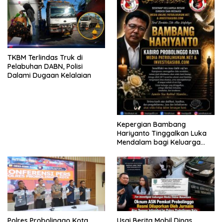
TKBM Terlindas Truk di
Pelabuhan DABN, Polisi
Dalami Dugaan Kelalaian
Kepergian Bambang
Hariyanto Tinggalkan Luka
Mendalam bagi Keluarga
Besar Patrolihukum.net
Polres Probolinggo Kota
Usai Berita Mobil Dinas,