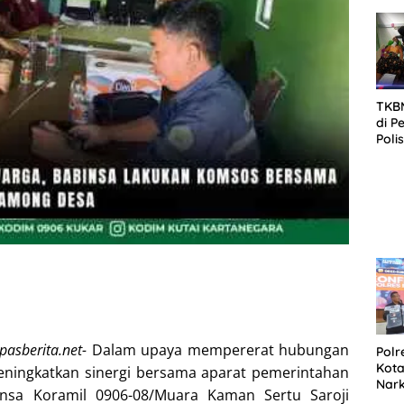
SID
DIT
KOR
DI 
TKBM
di P
Poli
Kela
upasberita.net-
Dalam upaya mempererat hubungan
Polr
Kota
meningkatkan sinergi bersama aparat pemerintahan
Nar
insa Koramil 0906-08/Muara Kaman Sertu Saroji
Sepe