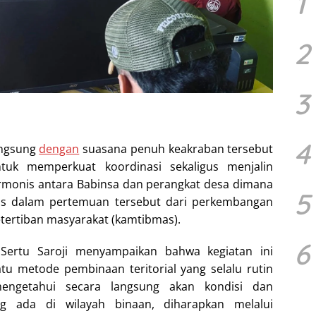
1
2
3
4
angsung
dengan
suasana penuh keakraban tersebut
tuk memperkuat koordinasi sekaligus menjalin
rmonis antara Babinsa dan perangkat desa dimana
5
as dalam pertemuan tersebut dari perkembangan
etertiban masyarakat (kamtibmas).
6
ertu Saroji menyampaikan bahwa kegiatan ini
tu metode pembinaan teritorial yang selalu rutin
mengetahui secara langsung akan kondisi dan
g ada di wilayah binaan, diharapkan melalui