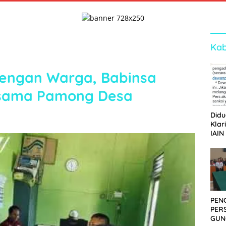
Kab
dengan Warga, Babinsa
sama Pamong Desa
Didu
Klar
IAIN
Ger
Dew
PEN
PER
GUN