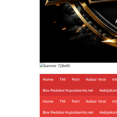
Home
TNI
Polri
Kabar Viral
In
Box Redaksi Kupasberita.net
Kebijakan
Home
TNI
Polri
Kabar Viral
In
Box Redaksi Kupasberita.net
Kebijakan