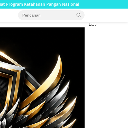
n Nasional
Percepatan Pembangunan RTLH, Anggota Satg
tutup