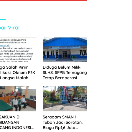
ar Viral
ga Salah Kirim
Diduga Belum Miliki
ifikasi, Oknum P3K
SLHS, SPPG Temayang
 Langsa Malah
Tetap Beroperasi
tak Wartawan ke
Sejak Lama
an Pers
GAKUAN DI
Seragam SMAN 1
SIDANGAN
Tuban Jadi Sorotan,
CANG INDONESIA!
Biaya Rp1,6 Juta