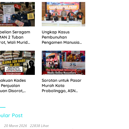
 Disita
Pemkot Probolinggo
dan Tempuh Jalur
Hukum
belian Seragam
Ungkap Kasus
MAN 2 Tuban
Pembunuhan
rot, Wali Murid
Pengamen Manusia
hkan Biaya Capai
Silver, Polres
6 Juta
Probolinggo Kota
Tangkap Dua Pelaku
gakuan Kades
Sorotan untuk Pasar
 Penjualan
Murah Kota
uan Disorot,
Probolinggo, ASN
ga Minta APH
Mendominasi Antrean
n Tangan
Pembeli
ular Post
20 Maret 2026
22838 Lihat