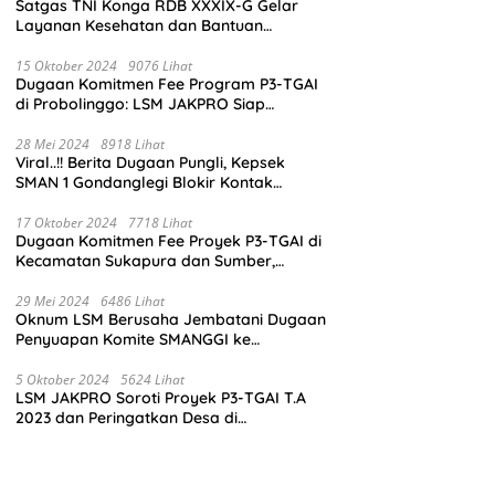
Satgas TNI Konga RDB XXXIX-G Gelar
Layanan Kesehatan dan Bantuan
Kemanusiaan di Maliobongo
15 Oktober 2024
9076 Lihat
Dugaan Komitmen Fee Program P3-TGAI
di Probolinggo: LSM JAKPRO Siap
Laporkan Oknum yang Terlibat
28 Mei 2024
8918 Lihat
Viral..!! Berita Dugaan Pungli, Kepsek
SMAN 1 Gondanglegi Blokir Kontak
Wartawan
17 Oktober 2024
7718 Lihat
Dugaan Komitmen Fee Proyek P3-TGAI di
Kecamatan Sukapura dan Sumber,
Probolinggo: LSM JAKPRO Akan Ambil
Sikap
29 Mei 2024
6486 Lihat
Oknum LSM Berusaha Jembatani Dugaan
Penyuapan Komite SMANGGI ke
Wartawan Dengan Tawarkan Iklan 2,5
Juta
5 Oktober 2024
5624 Lihat
LSM JAKPRO Soroti Proyek P3-TGAI T.A
2023 dan Peringatkan Desa di
Probolinggo Tentang Dugaan Komitmen
Fee Proyek P3-TGAI 2024