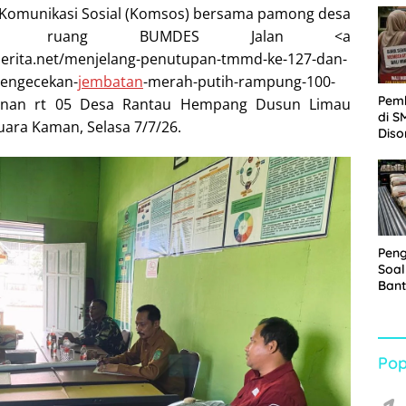
 Komunikasi Sosial (Komsos) bersama pamong desa
Sabu
 di ruang BUMDES Jalan <a
berita.net/menjelang-penutupan-tmmd-ke-127-dan-
pengecekan-
jembatan
-merah-putih-rampung-100-
Pem
unan rt 05 Desa Rantau Hempang Dusun Limau
di S
ara Kaman, Selasa 7/7/26.
Diso
Kelu
Rp1,
Pen
Soal
Bant
War
Turu
Pop