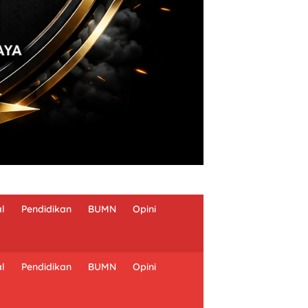
al
Pendidikan
BUMN
Opini
al
Pendidikan
BUMN
Opini