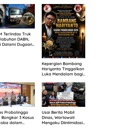
ANG TUNTUTAN
untuk 390 Siswa Baru
UNDA, KELUARGA
SPMB 2026
BAN MENGAMUK
PN MALANG
 Terlindas Truk
elabuhan DABN,
si Dalami Dugaan
laian
Kepergian Bambang
Hariyanto Tinggalkan
Luka Mendalam bagi
Keluarga Besar
Patrolihukum.net
es Probolinggo
Usai Berita Mobil
 Bongkar 3 Kasus
Dinas, Wartawati
koba dalam
Mengaku Diintimidasi
kan, 20,01 Gram
oleh Oknum ASN