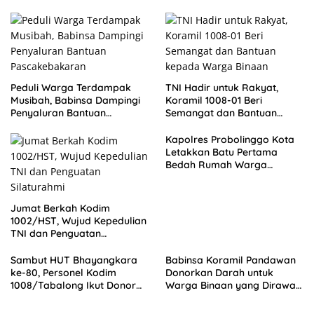
Peduli Warga Terdampak
TNI Hadir untuk Rakyat,
Musibah, Babinsa Dampingi
Koramil 1008-01 Beri
Penyaluran Bantuan
Semangat dan Bantuan
Pascakebakaran
kepada Warga Binaan
Kapolres Probolinggo Kota
Letakkan Batu Pertama
Bedah Rumah Warga
Tongas, Wujud Kepedulian
HUT Bhayangkara ke-80
Jumat Berkah Kodim
1002/HST, Wujud Kepedulian
TNI dan Penguatan
Silaturahmi
Sambut HUT Bhayangkara
Babinsa Koramil Pandawan
ke-80, Personel Kodim
Donorkan Darah untuk
1008/Tabalong Ikut Donor
Warga Binaan yang Dirawat
Darah di Polres Tabalong
di RSUD Barabai