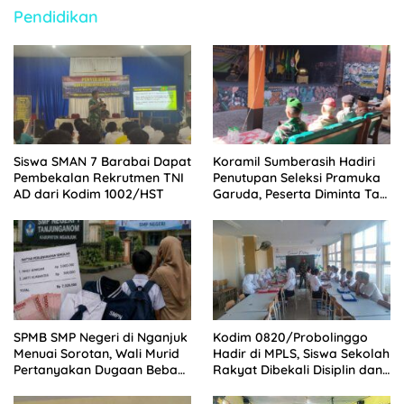
Pendidikan
Siswa SMAN 7 Barabai Dapat
Koramil Sumberasih Hadiri
Pembekalan Rekrutmen TNI
Penutupan Seleksi Pramuka
AD dari Kodim 1002/HST
Garuda, Peserta Diminta Tak
Cepat Puas
SPMB SMP Negeri di Nganjuk
Kodim 0820/Probolinggo
Menuai Sorotan, Wali Murid
Hadir di MPLS, Siswa Sekolah
Pertanyakan Dugaan Beban
Rakyat Dibekali Disiplin dan
Biaya Seragam dan Peran
Mental Tangguh
Pengawasan Dinas