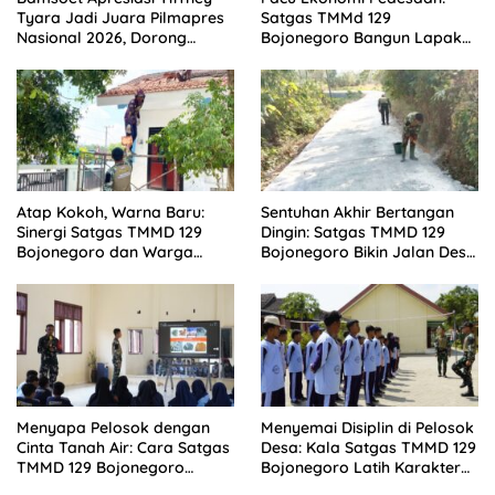
Tyara Jadi Juara Pilmapres
Satgas TMMd 129
Nasional 2026, Dorong
Bojonegoro Bangun Lapak
Mahasiswa Berani Berinovasi
PKL di Rest Area Kesongo
Atap Kokoh, Warna Baru:
Sentuhan Akhir Bertangan
Sinergi Satgas TMMD 129
Dingin: Satgas TMMD 129
Bojonegoro dan Warga
Bojonegoro Bikin Jalan Desa
Sulap SDN Kesongo 1 Jadi
Kesongo Rapi dan Aman
Rumah Belajar Nyaman
Menyapa Pelosok dengan
Menyemai Disiplin di Pelosok
Cinta Tanah Air: Cara Satgas
Desa: Kala Satgas TMMD 129
TMMD 129 Bojonegoro
Bojonegoro Latih Karakter
Menyiapkan Pemimpin Masa
Siswa SMPN Satu Atap