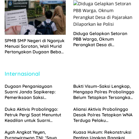
Tempuh Jalur Hukum
Diduga Gelapkan Setoran
PBB Warga, Oknum
SPMB SMP Negeri di Nganjuk
Perangkat Desa di
Menuai Sorotan, Wali Murid
Pajarakan Dilaporkan ke
Pertanyakan Dugaan Beban
Polisi
Biaya Seragam dan Peran
Pengawasan Dinas
Pendidikan
Internasional
Dugaan Penganiayaan
Bukti Visum–Saksi Lengkap,
Suarni Janda Sapikerep:
Mengapa Polres Probolinggo
Pemeriksaan Saksi
Belum Tetapkan Tersangka
Menggunung, Polisi
Penganiayaan Suarni?
Probolinggo Segera Gelar
Duka Aktivis Probolinggo:
Aliansi Aktivis Probolinggo
Perkara
Petruk Pergi Saat Menuntut
Desak Polres Tetapkan WNA
Keadilan untuk Suarni
Terduga Pelaku
Sapikerep Probolinggo
Penganiayaan Suarni
sebagai Tersangka
Ayah Angkat Yeyen,
Kuasa Hukum: Rekonstruksi
Purnawirawan TNI: ‘Saya
Penting Ungkap Rangkai