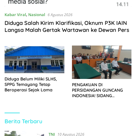
Kabar Viral
,
Nasional
6 Agustus 2026
Diduga Salah Kirim Klarifikasi, Oknum P3K IAIN
Langsa Malah Gertak Wartawan ke Dewan Pers
Diduga Belum Miliki SLHS,
SPPG Temayang Tetap
PENGAKUAN DI
Beroperasi Sejak Lama
PERSIDANGAN GUNCANG
INDONESIA! SIDANG
TUNTUTAN DITUNDA,
KELUARGA KORBAN
MENGAMUK DI PN MALANG
https://kupasberita.net
Berita Terbaru
TNI
10 Agustus 2026