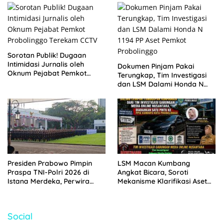
Sorotan Publik! Dugaan
Intimidasi Jurnalis oleh
Dokumen Pinjam Pakai
Oknum Pejabat Pemkot
Terungkap, Tim Investigasi
Probolinggo Terekam CCTV
dan LSM Dalami Honda N
1194 PP Aset Pemkot
Probolinggo
Presiden Prabowo Pimpin
LSM Macan Kumbang
Praspa TNI-Polri 2026 di
Angkat Bicara, Soroti
Istana Merdeka, Perwira
Mekanisme Klarifikasi Aset
Baru Resmi Dilantik
Pemkot Probolinggo di Ping –
Pong
Social