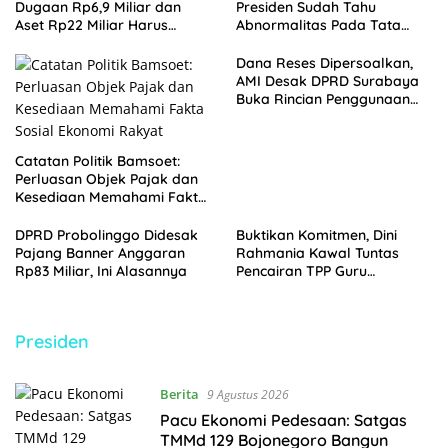
Dugaan Rp6,9 Miliar dan
Presiden Sudah Tahu
Aset Rp22 Miliar Harus
Abnormalitas Pada Tata
Berujung Penahanan
Kelola Program Prioritas
Dana Reses Dipersoalkan,
AMI Desak DPRD Surabaya
Buka Rincian Penggunaan
Anggaran
Catatan Politik Bamsoet:
Perluasan Objek Pajak dan
Kesediaan Memahami Fakta
Sosial Ekonomi Rakyat
DPRD Probolinggo Didesak
Buktikan Komitmen, Dini
Pajang Banner Anggaran
Rahmania Kawal Tuntas
Rp83 Miliar, Ini Alasannya
Pencairan TPP Guru
Madrasah Probolinggo yang
Tertahan 8 Tahun
Presiden
Berita
9 Agustus 2026
Pacu Ekonomi Pedesaan: Satgas
TMMd 129 Bojonegoro Bangun