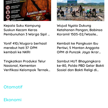
Kepala Suku Kampung
Wujud Nyata Dukung
Suskun Kecam Keras
Ketahanan Pangan, Babinsa
Pembunuhan 3 Warga Sipil di
Koramil 1505-02/Wasile
Yahukimo
Dampingi Penanaman Padi
Yonif 410/Alugoro berhasil
Kembali ke Pangkuan Ibu
merebut hati 37 OPM
Pertiwi, 5 Mantan Anggota
kembali ke NKRI
OPM di Puncak Jaya Ikrar
Setia NKRI
Tingkatkan Produksi Telur
Sambut HUT Bhayangkara
Nasional, Kementan
ke-80, Polda PBD Gelar Bakti
Verifikasi Kelompok Ternak
Sosial dan Bakti Religi di
Penerima Bantuan di
Empat Tempat Ibadah
Jombang
Otomotif
Ekonomi