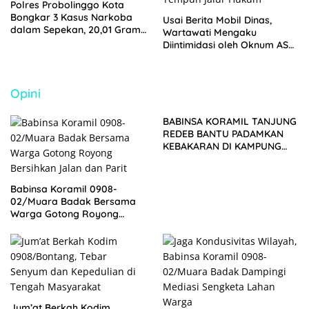
Polres Probolinggo Kota
Bongkar 3 Kasus Narkoba
Usai Berita Mobil Dinas,
dalam Sepekan, 20,01 Gram
Wartawati Mengaku
Sabu Disita
Diintimidasi oleh Oknum ASN
Pemkot Probolinggo dan
Tempuh Jalur Hukum
Opini
BABINSA KORAMIL TANJUNG
REDEB BANTU PADAMKAN
KEBAKARAN DI KAMPUNG
LABANAN MAKMUR
Babinsa Koramil 0908-
02/Muara Badak Bersama
Warga Gotong Royong
Bersihkan Jalan dan Parit
Jum’at Berkah Kodim