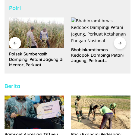
Polri
Bhabinkamtibmas
g
Polsek Sumberasih
Kedopok Dampingi Petani
Dampingi Petani Jagung di
Jagung, Perkuat
Mentor, Perkuat
Ketahanan Pangan
Ketahanan Pangan
Nasional
Nasional
Berita
Bamsoet Apresiasi Tiffney
Pacu Ekonomi Pedesaan: