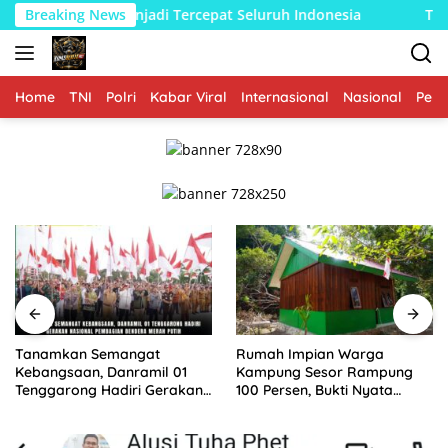
Langsung
i Tercepat Seluruh Indonesia
Breaking News
Tanamkan Semangat Keban
ke
konten
Home
TNI
Polri
Kabar Viral
Internasional
Nasional
Peme
Tanamkan Semangat
Rumah Impian Warga
Kebangsaan, Danramil 01
Kampung Sesor Rampung
Tenggarong Hadiri Gerakan
100 Persen, Bukti Nyata
Nasional Pembagian
TMMD Ke-129 Kodim
Bendera Merah Putih
1807/Sorsel