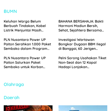
Depan
Kesongo
BUMN
Keluhan Warga Belum
BAHANA BERSAHAJA: Bakti
Berbuah Tindakan, Kabel
Harmoni Madiun Bersih,
Listrik Menjuntai Masih
Sehat, Sejahtera Bersama
Ancam Pengguna Jalan
PDAM
PLN Nusantara Power UP
Investigasi Wartawan
Paiton Serahkan 1.000 Paket
Bongkar Dugaan BBM Ilegal
Sembako dalam Program
di Banggai, 60 Jerigen
Berkah Nusantara
Pertalite Diamankan Polisi
Ramadhan 1447 H
PLN Nusantara Power UP
Pelni Sorong Usahakan Tiket
Paiton Salurkan Paket
Non-Seat dan 12 Kapal
Sembako untuk Korban
Hadapi Lonjakan
Banjir di Kabupaten
Penumpang Nataru
Probolinggo
2025/2026
Olahraga
Daerah