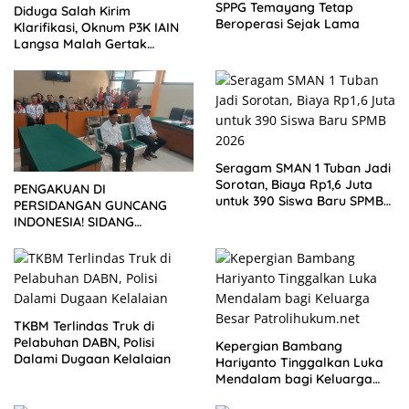
SPPG Temayang Tetap
Diduga Salah Kirim
Beroperasi Sejak Lama
Klarifikasi, Oknum P3K IAIN
Langsa Malah Gertak
Wartawan ke Dewan Pers
Seragam SMAN 1 Tuban Jadi
Sorotan, Biaya Rp1,6 Juta
PENGAKUAN DI
untuk 390 Siswa Baru SPMB
PERSIDANGAN GUNCANG
2026
INDONESIA! SIDANG
TUNTUTAN DITUNDA,
KELUARGA KORBAN
MENGAMUK DI PN MALANG
TKBM Terlindas Truk di
Pelabuhan DABN, Polisi
Kepergian Bambang
Dalami Dugaan Kelalaian
Hariyanto Tinggalkan Luka
Mendalam bagi Keluarga
Besar Patrolihukum.net