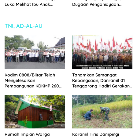
Luka Melihat Ibu Anak
Dugaan Penganiayaan
Binaan Saya Diperlakukan
terhadap Suarni Sapikerep
Begini, Ini Menyakitkan Bagi
Probolinggo
Saya’
TNI, AD-AL-AU
Kodim 0808/Blitar Telah
Tanamkan Semangat
Menyelesaikan
Kebangsaan, Danramil 01
Pembangunan KDKMP 260
Tenggarong Hadiri Gerakan
Titik Sesuai milestone,
Nasional Pembagian
Menjadi Tercepat Seluruh
Bendera Merah Putih
Indonesia
Rumah Impian Warga
Koramil Tiris Dampingi