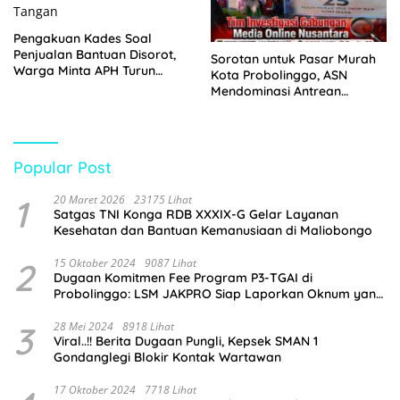
Pengakuan Kades Soal
Penjualan Bantuan Disorot,
Sorotan untuk Pasar Murah
Warga Minta APH Turun
Kota Probolinggo, ASN
Tangan
Mendominasi Antrean
Pembeli
Popular Post
1
20 Maret 2026
23175 Lihat
Satgas TNI Konga RDB XXXIX-G Gelar Layanan
Kesehatan dan Bantuan Kemanusiaan di Maliobongo
2
15 Oktober 2024
9087 Lihat
Dugaan Komitmen Fee Program P3-TGAI di
Probolinggo: LSM JAKPRO Siap Laporkan Oknum yang
Terlibat
3
28 Mei 2024
8918 Lihat
Viral..!! Berita Dugaan Pungli, Kepsek SMAN 1
Gondanglegi Blokir Kontak Wartawan
17 Oktober 2024
7718 Lihat