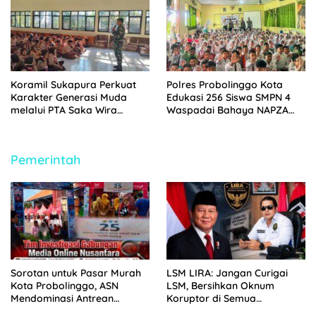
Pendidikan
Koramil Sukapura Perkuat
Polres Probolinggo Kota
Karakter Generasi Muda
Edukasi 256 Siswa SMPN 4
melalui PTA Saka Wira
Waspadai Bahaya NAPZA
Kartika
Saat MPLS 2026
Pemerintah
Sorotan untuk Pasar Murah
LSM LIRA: Jangan Curigai
Kota Probolinggo, ASN
LSM, Bersihkan Oknum
Mendominasi Antrean
Koruptor di Semua
Pembeli
Lingkaran Kekuasaan