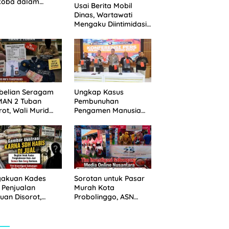
koba dalam
Usai Berita Mobil
kan, 20,01 Gram
Dinas, Wartawati
 Disita
Mengaku Diintimidasi
oleh Oknum ASN
Pemkot Probolinggo
dan Tempuh Jalur
Hukum
belian Seragam
Ungkap Kasus
MAN 2 Tuban
Pembunuhan
rot, Wali Murid
Pengamen Manusia
hkan Biaya Capai
Silver, Polres
6 Juta
Probolinggo Kota
Tangkap Dua Pelaku
gakuan Kades
Sorotan untuk Pasar
 Penjualan
Murah Kota
uan Disorot,
Probolinggo, ASN
ga Minta APH
Mendominasi Antrean
n Tangan
Pembeli