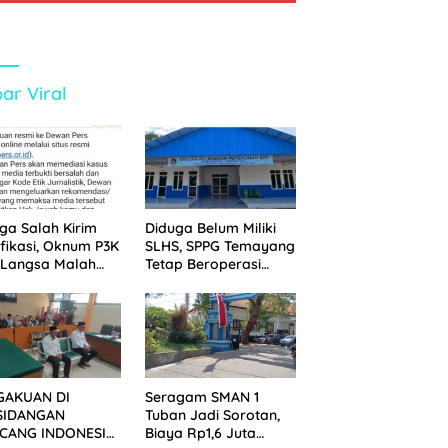
ar Viral
ga Salah Kirim
Diduga Belum Miliki
ifikasi, Oknum P3K
SLHS, SPPG Temayang
 Langsa Malah
Tetap Beroperasi
tak Wartawan ke
Sejak Lama
an Pers
GAKUAN DI
Seragam SMAN 1
SIDANGAN
Tuban Jadi Sorotan,
CANG INDONESIA!
Biaya Rp1,6 Juta