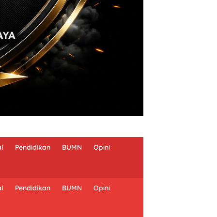
al
Pendidikan
BUMN
Opini
al
Pendidikan
BUMN
Opini