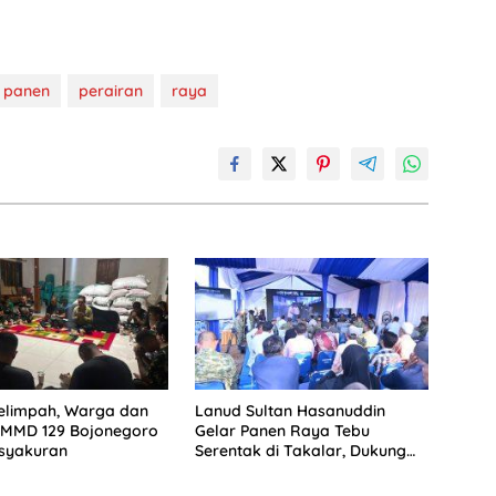
panen
perairan
raya
elimpah, Warga dan
Lanud Sultan Hasanuddin
TMMD 129 Bojonegoro
Gelar Panen Raya Tebu
asyakuran
Serentak di Takalar, Dukung
Ketahanan Pangan Nasional