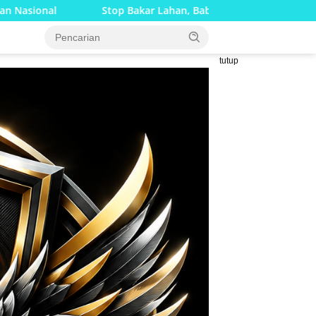
Bakar Lahan, Babinsa Bersama Bhabinkamtibmas Gencar Edukasi 
tutup