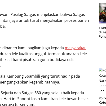
SID
DIT
KOR
DI 
rawan, Pasilog Satgas menjelaskan bahwa Satgas
Intan Jaya untuk turut menyaksikan proses panen
mba.
TKBM
di P
Poli
Kela
ah dipanen kami bagikan juga kepada
masyarakat
ndukan lele kualitas unggul, termasuk anakan Lele
h kecil kami pisahkan guna budidaya edisi
a.
pala Kampung Soambili yang turut hadir pada
e mengungkapkan kegembiraannya.
Sejuria dan Satgas 330 yang selalu baik kepada
. Hari ini Sonobi kasih kami Ikan Lele besar-besar.
Polr
Kota
a seraya tersenyum.