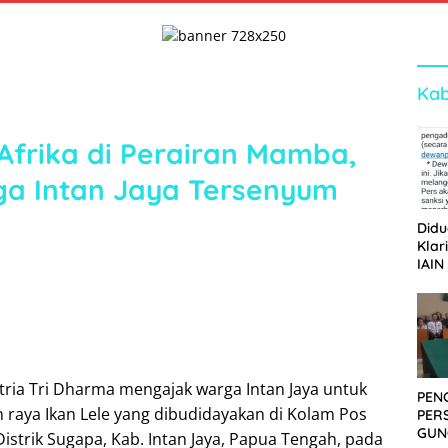
Kab
Afrika di Perairan Mamba,
ga Intan Jaya Tersenyum
Didu
Klar
IAIN
Ger
Dew
atria Tri Dharma mengajak warga Intan Jaya untuk
PEN
raya Ikan Lele yang dibudidayakan di Kolam Pos
PER
GUN
istrik Sugapa, Kab. Intan Jaya, Papua Tengah, pada