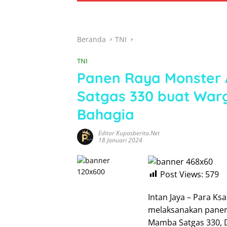
Beranda
TNI
TNI
Panen Raya Monster 
Satgas 330 buat War
Bahagia
Editor Kupasberita.net
18 Januari 2024
Post Views:
579
Intan Jaya – Para Ks
melaksanakan panen 
Mamba Satgas 330, D