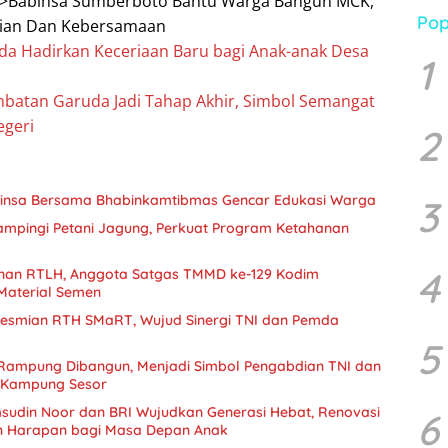
>Babinsa Sumberboto Bantu Warga Bangun MCK,
Pop
ian Dan Kebersamaan
a Hadirkan Keceriaan Baru bagi Anak-anak Desa
1
batan Garuda Jadi Tahap Akhir, Simbol Semangat
geri
2
binsa Bersama Bhabinkamtibmas Gencar Edukasi Warga
3
mpingi Petani Jagung, Perkuat Program Ketahanan
4
nan RTLH, Anggota Satgas TMMD ke-129 Kodim
Material Semen
eresmian RTH SMaRT, Wujud Sinergi TNI dan Pemda
5
 Rampung Dibangun, Menjadi Simbol Pengabdian TNI dan
 Kampung Sesor
sudin Noor dan BRI Wujudkan Generasi Hebat, Renovasi
6
n Harapan bagi Masa Depan Anak