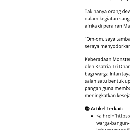
Tak hanya orang dewa
dalam kegiatan sang
afrika di perairan M
“Om-om, saya tambah 
seraya menyodorkan 
Keberadaan Monster
oleh Ksatria Tri Dha
bagi warga Intan Jay
salah satu bentuk u
pangan guna memban
meningkatkan keseja
📚 Artikel Terkait:
<a href="https:
warga-bangun-