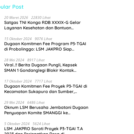
ular Post
20 Maret 2026
22830 Lihat
Satgas TNI Konga RDB XXXIX-G Gelar
Layanan Kesehatan dan Bantuan
Kemanusiaan di Maliobongo
15 Oktober 2024
9076 Lihat
Dugaan Komitmen Fee Program P3-TGAI
di Probolinggo: LSM JAKPRO Siap
Laporkan Oknum yang Terlibat
28 Mei 2024
8917 Lihat
Viral..!! Berita Dugaan Pungli, Kepsek
SMAN 1 Gondanglegi Blokir Kontak
Wartawan
17 Oktober 2024
7717 Lihat
Dugaan Komitmen Fee Proyek P3-TGAI di
Kecamatan Sukapura dan Sumber,
Probolinggo: LSM JAKPRO Akan Ambil
Sikap
29 Mei 2024
6486 Lihat
Oknum LSM Berusaha Jembatani Dugaan
Penyuapan Komite SMANGGI ke
Wartawan Dengan Tawarkan Iklan 2,5
Juta
5 Oktober 2024
5624 Lihat
LSM JAKPRO Soroti Proyek P3-TGAI T.A
2023 dan Peringatkan Desa di