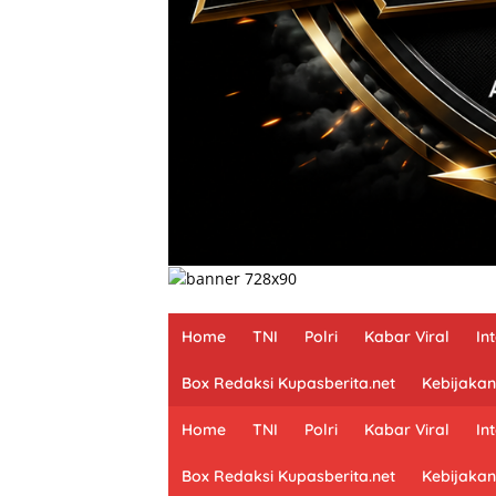
Home
TNI
Polri
Kabar Viral
In
Box Redaksi Kupasberita.net
Kebijakan
Home
TNI
Polri
Kabar Viral
In
Box Redaksi Kupasberita.net
Kebijakan