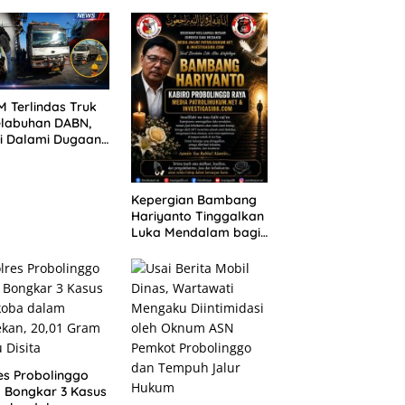
ANG TUNTUTAN
untuk 390 Siswa Baru
UNDA, KELUARGA
SPMB 2026
BAN MENGAMUK
PN MALANG
 Terlindas Truk
elabuhan DABN,
si Dalami Dugaan
laian
Kepergian Bambang
Hariyanto Tinggalkan
Luka Mendalam bagi
Keluarga Besar
Patrolihukum.net
es Probolinggo
 Bongkar 3 Kasus