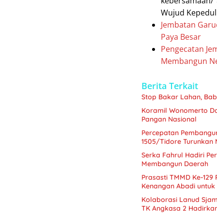
kebersamaan/”
Wujud Kepedul
Jembatan Garud
Paya Besar
Pengecatan Jem
Membangun Ne
Berita Terkait
Stop Bakar Lahan, Ba
Koramil Wonomerto Da
Pangan Nasional
Percepatan Pembangu
1505/Tidore Turunkan 
Serka Fahrul Hadiri P
Membangun Daerah
Prasasti TMMD Ke-129
Kenangan Abadi untuk
Kolaborasi Lanud Sjam
TK Angkasa 2 Hadirka