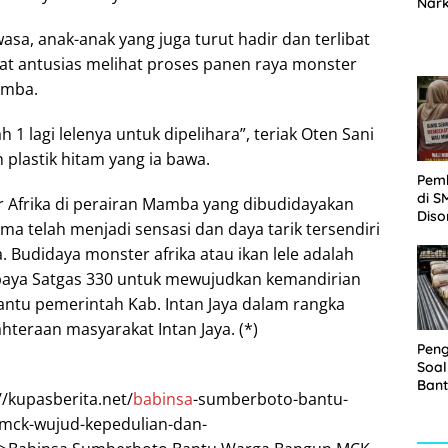
Nar
Sepe
sa, anak-anak yang juga turut hadir dan terlibat
Sabu
at antusias melihat proses panen raya monster
amba.
1 lagi lelenya untuk dipelihara”, teriak Oten Sani
plastik hitam yang ia bawa.
Pem
di S
 Afrika di perairan Mamba yang dibudidayakan
Diso
rma telah menjadi sensasi dan daya tarik tersendiri
Kelu
a. Budidaya monster afrika atau ikan lele adalah
Rp1,
paya Satgas 330 untuk mewujudkan kemandirian
tu pemerintah Kab. Intan Jaya dalam rangka
hteraan masyarakat Intan Jaya. (*)
Pen
Soal
Bant
//kupasberita.net/
babinsa
-sumberboto-bantu-
War
Turu
mck-wujud-kepedulian-dan-