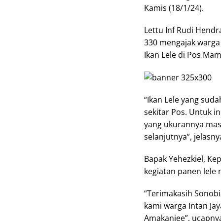
Kamis (18/1/24).
Lettu Inf Rudi Hend
330 mengajak warga 
Ikan Lele di Pos Ma
“Ikan Lele yang sud
sekitar Pos. Untuk i
yang ukurannya masi
selanjutnya”, jelasny
Bapak Yehezkiel, Ke
kegiatan panen lel
“Terimakasih Sonobi 
kami warga Intan Jaya
Amakaniee”, ucapny