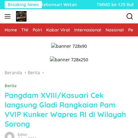
Langsung
ERKREASI di Kebonsari Wetan
Breaking News
TMMD ke-129 Bukan Sekad
ke
konten
Home
TNI
Polri
Kabar Viral
Internasional
Nasional
Peme
Beranda
Berita
Berita
Pangdam XVIII/Kasuari Cek
langsung Gladi Rangkaian Pam
VVIP Kunker Wapres RI di Wilayah
Sorong
Editor