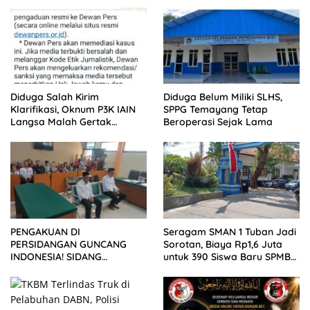
Diduga Salah Kirim
Diduga Belum Miliki SLHS,
Klarifikasi, Oknum P3K IAIN
SPPG Temayang Tetap
Langsa Malah Gertak
Beroperasi Sejak Lama
Wartawan ke Dewan Pers
PENGAKUAN DI
Seragam SMAN 1 Tuban Jadi
PERSIDANGAN GUNCANG
Sorotan, Biaya Rp1,6 Juta
INDONESIA! SIDANG
untuk 390 Siswa Baru SPMB
TUNTUTAN DITUNDA,
2026
KELUARGA KORBAN
MENGAMUK DI PN MALANG