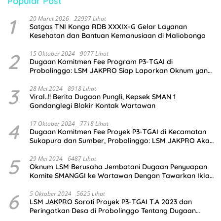
Popular Post
1
20 Maret 2026
22997 Lihat
Satgas TNI Konga RDB XXXIX-G Gelar Layanan
Kesehatan dan Bantuan Kemanusiaan di Maliobongo
2
15 Oktober 2024
9077 Lihat
Dugaan Komitmen Fee Program P3-TGAI di
Probolinggo: LSM JAKPRO Siap Laporkan Oknum yang
Terlibat
3
28 Mei 2024
8918 Lihat
Viral..!! Berita Dugaan Pungli, Kepsek SMAN 1
Gondanglegi Blokir Kontak Wartawan
4
17 Oktober 2024
7718 Lihat
Dugaan Komitmen Fee Proyek P3-TGAI di Kecamatan
Sukapura dan Sumber, Probolinggo: LSM JAKPRO Akan
Ambil Sikap
5
29 Mei 2024
6487 Lihat
Oknum LSM Berusaha Jembatani Dugaan Penyuapan
Komite SMANGGI ke Wartawan Dengan Tawarkan Iklan
2,5 Juta
6
5 Oktober 2024
5625 Lihat
LSM JAKPRO Soroti Proyek P3-TGAI T.A 2023 dan
Peringatkan Desa di Probolinggo Tentang Dugaan
Komitmen Fee Proyek P3-TGAI 2024