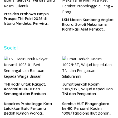
Presiden Prabowo Pimpin
Praspa TNI-Polri 2026 di
LSM Macan Kumbang Angkat
Istana Merdeka, Perwira
Bicara, Soroti Mekanisme
Baru Resmi Dilantik
Klarifikasi Aset Pemkot
Probolinggo di Ping – Pong
Social
TNI Hadir untuk Rakyat,
Jumat Berkah Kodim
Koramil 1008-01 Beri
1002/HST, Wujud Kepedulian
Semangat dan Bantuan
TNI dan Penguatan
kepada Warga Binaan
Silaturahmi
Kapolres Probolinggo Kota
Sambut HUT Bhayangkara
Letakkan Batu Pertama
ke-80, Personel Kodim
Bedah Rumah Warga
1008/Tabalong Ikut Donor
Tongas, Wujud Kepedulian
Darah di Polres Tabalong