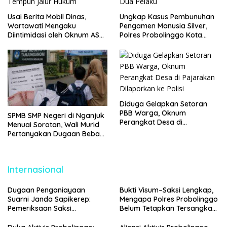
Usai Berita Mobil Dinas,
Ungkap Kasus Pembunuhan
Wartawati Mengaku
Pengamen Manusia Silver,
Diintimidasi oleh Oknum ASN
Polres Probolinggo Kota
Pemkot Probolinggo dan
Tangkap Dua Pelaku
Tempuh Jalur Hukum
Diduga Gelapkan Setoran
PBB Warga, Oknum
SPMB SMP Negeri di Nganjuk
Perangkat Desa di
Menuai Sorotan, Wali Murid
Pajarakan Dilaporkan ke
Pertanyakan Dugaan Beban
Polisi
Biaya Seragam dan Peran
Pengawasan Dinas
Pendidikan
Internasional
Dugaan Penganiayaan
Bukti Visum–Saksi Lengkap,
Suarni Janda Sapikerep:
Mengapa Polres Probolinggo
Pemeriksaan Saksi
Belum Tetapkan Tersangka
Menggunung, Polisi
Penganiayaan Suarni?
Probolinggo Segera Gelar