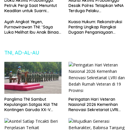
Duka Aktivis Probolinggo:
Aliansi Aktivis Probolinggo
Perkara
Petruk Pergi Saat Menuntut
Desak Polres Tetapkan WNA
Keadilan untuk Suarni
Terduga Pelaku
Sapikerep Probolinggo
Penganiayaan Suarni
sebagai Tersangka
Ayah Angkat Yeyen,
Kuasa Hukum: Rekonstruksi
Purnawirawan TNI: ‘Saya
Penting Ungkap Rangkai
Luka Melihat Ibu Anak Binaan
Dugaan Penganiayaan
Saya Diperlakukan Begini, Ini
terhadap Suarni Sapikerep
Menyakitkan Bagi Saya’
Probolinggo
TNI, AD-AL-AU
Peringatan Hari Veteran
Panglima TNI Sambut
Nasional 2026 Kemenhan
Kepulangan Satgas Kizi TNI
Renovasi Sekretariat LVRI
Kontingen Garuda XX-V
dan Bedah Rumah Veteran di
MONUSCO
19 Provinsi