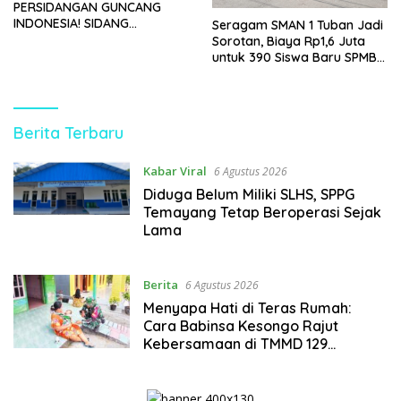
PERSIDANGAN GUNCANG
INDONESIA! SIDANG
Seragam SMAN 1 Tuban Jadi
TUNTUTAN DITUNDA,
Sorotan, Biaya Rp1,6 Juta
KELUARGA KORBAN
untuk 390 Siswa Baru SPMB
MENGAMUK DI PN MALANG
2026
https://kupasberita.net
Berita Terbaru
Kabar Viral
6 Agustus 2026
Diduga Belum Miliki SLHS, SPPG
Temayang Tetap Beroperasi Sejak
Lama
Berita
6 Agustus 2026
Menyapa Hati di Teras Rumah:
Cara Babinsa Kesongo Rajut
Kebersamaan di TMMD 129
Bojonegoro