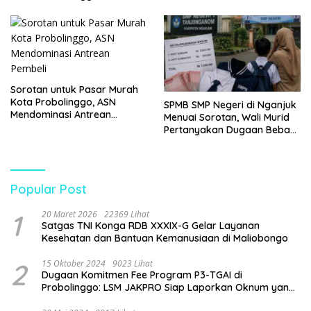
Tangkap Dua Pelaku
Sorotan untuk Pasar Murah
Kota Probolinggo, ASN
SPMB SMP Negeri di Nganjuk
Mendominasi Antrean
Menuai Sorotan, Wali Murid
Pembeli
Pertanyakan Dugaan Beban
Biaya Seragam dan Peran
Pengawasan Dinas
Pendidikan
Popular Post
1
20 Maret 2026
22369 Lihat
Satgas TNI Konga RDB XXXIX-G Gelar Layanan
Kesehatan dan Bantuan Kemanusiaan di Maliobongo
2
15 Oktober 2024
9023 Lihat
Dugaan Komitmen Fee Program P3-TGAI di
Probolinggo: LSM JAKPRO Siap Laporkan Oknum yang
Terlibat