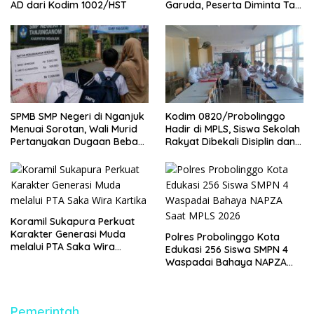
AD dari Kodim 1002/HST
Garuda, Peserta Diminta Tak
Cepat Puas
SPMB SMP Negeri di Nganjuk
Kodim 0820/Probolinggo
Menuai Sorotan, Wali Murid
Hadir di MPLS, Siswa Sekolah
Pertanyakan Dugaan Beban
Rakyat Dibekali Disiplin dan
Biaya Seragam dan Peran
Mental Tangguh
Pengawasan Dinas
Pendidikan
Koramil Sukapura Perkuat
Karakter Generasi Muda
Polres Probolinggo Kota
melalui PTA Saka Wira
Edukasi 256 Siswa SMPN 4
Kartika
Waspadai Bahaya NAPZA
Saat MPLS 2026
Pemerintah