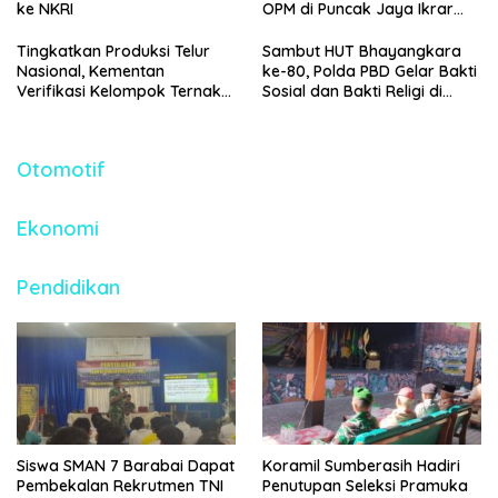
ke NKRI
OPM di Puncak Jaya Ikrar
Setia NKRI
Tingkatkan Produksi Telur
Sambut HUT Bhayangkara
Nasional, Kementan
ke-80, Polda PBD Gelar Bakti
Verifikasi Kelompok Ternak
Sosial dan Bakti Religi di
Penerima Bantuan di
Empat Tempat Ibadah
Jombang
Otomotif
Ekonomi
Pendidikan
Siswa SMAN 7 Barabai Dapat
Koramil Sumberasih Hadiri
Pembekalan Rekrutmen TNI
Penutupan Seleksi Pramuka