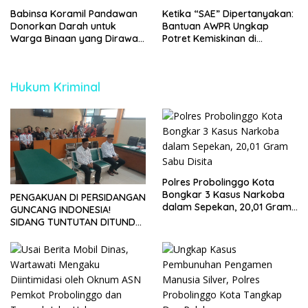
HUT Bhayangkara ke-80
Babinsa Koramil Pandawan
Ketika “SAE” Dipertanyakan:
Donorkan Darah untuk
Bantuan AWPR Ungkap
Warga Binaan yang Dirawat
Potret Kemiskinan di
di RSUD Barabai
Jorongan Probolinggo
Hukum Kriminal
Polres Probolinggo Kota
Bongkar 3 Kasus Narkoba
PENGAKUAN DI PERSIDANGAN
dalam Sepekan, 20,01 Gram
GUNCANG INDONESIA!
Sabu Disita
SIDANG TUNTUTAN DITUNDA,
KELUARGA KORBAN
MENGAMUK DI PN MALANG