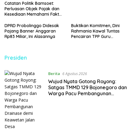
Catatan Politik Bamsoet:
Perluasan Objek Pajak dan
Kesediaan Memahami Fakta
Sosial Ekonomi Rakyat
DPRD Probolinggo Didesak
Buktikan Komitmen, Dini
Pajang Banner Anggaran
Rahmania Kawal Tuntas
Rp83 Miliar, Ini Alasannya
Pencairan TPP Guru
Madrasah Probolinggo yang
Tertahan 8 Tahun
Presiden
Berita
6 Agustus 2026
Wujud Nyata Gotong Royong:
Satgas TMMD 129 Bojonegoro dan
Warga Pacu Pembangunan
Drainase demi Keawetan Jalan
Desa