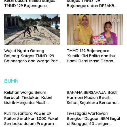
Kecerdasan: Ketika Satgas
Satgas TMMD 129
TMMD 129 Bojonegoro
Bojonegoro dan DP3AKB
Membuka ‘Jendela Dunia’
Edukasi Stunting, serta
Anak-Anak Kesongo
Kesehatan Reproduksi di
Kesongo
Wujud Nyata Gotong
TMMD 129 Bojonegoro:
Royong: Satgas TMMD 129
‘Suntik’ Gizi Balita dan Ibu
Bojonegoro dan Warga Pacu
Hamil Demi Masa Depan
Pembangunan Drainase
Bebas Stunting
demi Keawetan Jalan Desa
BUMN
Keluhan Warga Belum
BAHANA BERSAHAJA: Bakti
Berbuah Tindakan, Kabel
Harmoni Madiun Bersih,
Listrik Menjuntai Masih
Sehat, Sejahtera Bersama
Ancam Pengguna Jalan
PDAM
PLN Nusantara Power UP
Investigasi Wartawan
Paiton Serahkan 1.000 Paket
Bongkar Dugaan BBM Ilegal
Sembako dalam Program
di Banggai, 60 Jerigen