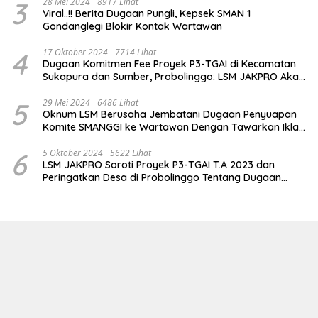
3
28 Mei 2024
8917 Lihat
Viral..!! Berita Dugaan Pungli, Kepsek SMAN 1
Gondanglegi Blokir Kontak Wartawan
4
17 Oktober 2024
7714 Lihat
Dugaan Komitmen Fee Proyek P3-TGAI di Kecamatan
Sukapura dan Sumber, Probolinggo: LSM JAKPRO Akan
Ambil Sikap
5
29 Mei 2024
6486 Lihat
Oknum LSM Berusaha Jembatani Dugaan Penyuapan
Komite SMANGGI ke Wartawan Dengan Tawarkan Iklan
2,5 Juta
6
5 Oktober 2024
5622 Lihat
LSM JAKPRO Soroti Proyek P3-TGAI T.A 2023 dan
Peringatkan Desa di Probolinggo Tentang Dugaan
Komitmen Fee Proyek P3-TGAI 2024