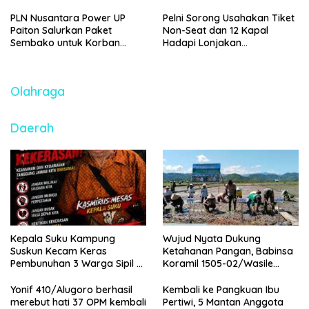
Berkah Nusantara
Pertalite Diamankan Polisi
Ramadhan 1447 H
PLN Nusantara Power UP
Pelni Sorong Usahakan Tiket
Paiton Salurkan Paket
Non-Seat dan 12 Kapal
Sembako untuk Korban
Hadapi Lonjakan
Banjir di Kabupaten
Penumpang Nataru
Probolinggo
2025/2026
Olahraga
Daerah
Kepala Suku Kampung
Wujud Nyata Dukung
Suskun Kecam Keras
Ketahanan Pangan, Babinsa
Pembunuhan 3 Warga Sipil di
Koramil 1505-02/Wasile
Yahukimo
Dampingi Penanaman Padi
Yonif 410/Alugoro berhasil
Kembali ke Pangkuan Ibu
merebut hati 37 OPM kembali
Pertiwi, 5 Mantan Anggota