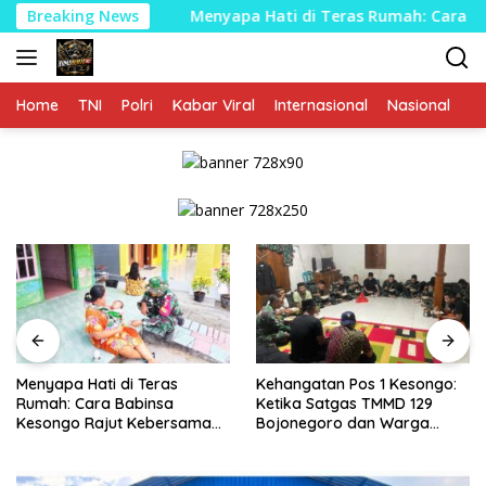
Langsung
Breaking News
Menyapa Hati di Teras Rumah: Cara Babinsa Kesongo 
ke
konten
Home
TNI
Polri
Kabar Viral
Internasional
Nasional
P
Menyapa Hati di Teras
Kehangatan Pos 1 Kesongo:
Rumah: Cara Babinsa
Ketika Satgas TMMD 129
Kesongo Rajut Kebersamaan
Bojonegoro dan Warga
di TMMD 129 Bojonegoro
Menyatu Tanpa Sekat