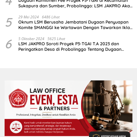
4
Dugaan Komitmen Fee Proyek P3-TGAI di Kecamatan
Sukapura dan Sumber, Probolinggo: LSM JAKPRO Akan
Ambil Sikap
5
29 Mei 2024
6486 Lihat
Oknum LSM Berusaha Jembatani Dugaan Penyuapan
Komite SMANGGI ke Wartawan Dengan Tawarkan Iklan
2,5 Juta
6
5 Oktober 2024
5625 Lihat
LSM JAKPRO Soroti Proyek P3-TGAI T.A 2023 dan
Peringatkan Desa di Probolinggo Tentang Dugaan
Komitmen Fee Proyek P3-TGAI 2024