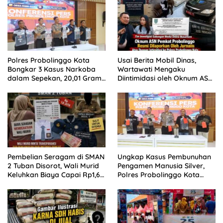
Polres Probolinggo Kota
Usai Berita Mobil Dinas,
Bongkar 3 Kasus Narkoba
Wartawati Mengaku
dalam Sepekan, 20,01 Gram
Diintimidasi oleh Oknum ASN
Sabu Disita
Pemkot Probolinggo dan
Tempuh Jalur Hukum
Pembelian Seragam di SMAN
Ungkap Kasus Pembunuhan
2 Tuban Disorot, Wali Murid
Pengamen Manusia Silver,
Keluhkan Biaya Capai Rp1,6
Polres Probolinggo Kota
Juta
Tangkap Dua Pelaku