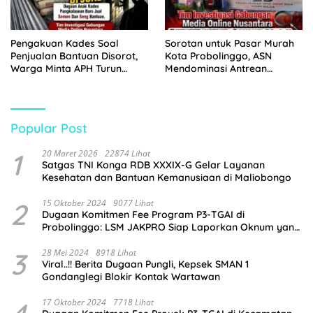
Pengakuan Kades Soal
Sorotan untuk Pasar Murah
Penjualan Bantuan Disorot,
Kota Probolinggo, ASN
Warga Minta APH Turun
Mendominasi Antrean
Tangan
Pembeli
Popular Post
1
20 Maret 2026
22874 Lihat
Satgas TNI Konga RDB XXXIX-G Gelar Layanan
Kesehatan dan Bantuan Kemanusiaan di Maliobongo
2
15 Oktober 2024
9077 Lihat
Dugaan Komitmen Fee Program P3-TGAI di
Probolinggo: LSM JAKPRO Siap Laporkan Oknum yang
Terlibat
3
28 Mei 2024
8918 Lihat
Viral..!! Berita Dugaan Pungli, Kepsek SMAN 1
Gondanglegi Blokir Kontak Wartawan
17 Oktober 2024
7718 Lihat