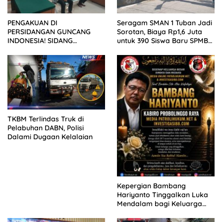
PENGAKUAN DI
Seragam SMAN 1 Tuban Jadi
PERSIDANGAN GUNCANG
Sorotan, Biaya Rp1,6 Juta
INDONESIA! SIDANG
untuk 390 Siswa Baru SPMB
TUNTUTAN DITUNDA,
2026
KELUARGA KORBAN
MENGAMUK DI PN MALANG
TKBM Terlindas Truk di
Pelabuhan DABN, Polisi
Dalami Dugaan Kelalaian
Kepergian Bambang
Hariyanto Tinggalkan Luka
Mendalam bagi Keluarga
Besar Patrolihukum.net