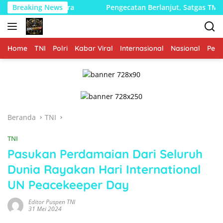
Langsung
matera Utara
Breaking News
Pengecatan Berlanjut, Satgas TMMD Kodim 
ke
konten
Home
TNI
Polri
Kabar Viral
Internasional
Nasional
Peme
Beranda
TNI
TNI
Pasukan Perdamaian Dari Seluruh
Dunia Rayakan Hari International
UN Peacekeeper Day
Editor Puspen TNI
31 Mei 2024