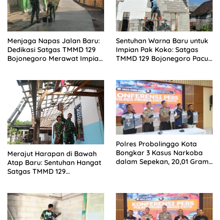
Menjaga Napas Jalan Baru:
Sentuhan Warna Baru untuk
Dedikasi Satgas TMMD 129
Impian Pak Koko: Satgas
Bojonegoro Merawat Impian
TMMD 129 Bojonegoro Pacu
Warga Kesongo
Finishing RTLH di Desa
Kesongo
Polres Probolinggo Kota
Bongkar 3 Kasus Narkoba
Merajut Harapan di Bawah
dalam Sepekan, 20,01 Gram
Atap Baru: Sentuhan Hangat
Sabu Disita
Satgas TMMD 129
Bojonegoro untuk Rumah
Pak Ladi