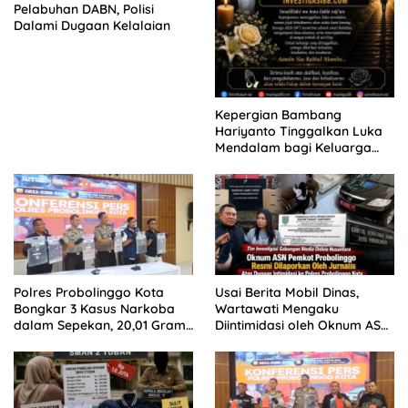
Pelabuhan DABN, Polisi
Dalami Dugaan Kelalaian
Kepergian Bambang
Hariyanto Tinggalkan Luka
Mendalam bagi Keluarga
Besar Patrolihukum.net
Polres Probolinggo Kota
Usai Berita Mobil Dinas,
Bongkar 3 Kasus Narkoba
Wartawati Mengaku
dalam Sepekan, 20,01 Gram
Diintimidasi oleh Oknum ASN
Sabu Disita
Pemkot Probolinggo dan
Tempuh Jalur Hukum