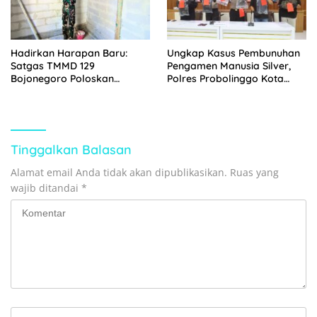
Hadirkan Harapan Baru:
Ungkap Kasus Pembunuhan
Satgas TMMD 129
Pengamen Manusia Silver,
Bojonegoro Poloskan
Polres Probolinggo Kota
Dinding Rumah Ibu Jasmiati
Tangkap Dua Pelaku
Tinggalkan Balasan
Alamat email Anda tidak akan dipublikasikan.
Ruas yang
wajib ditandai
*