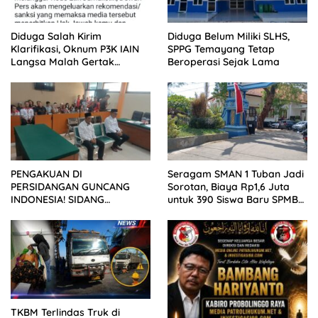
Diduga Salah Kirim
Diduga Belum Miliki SLHS,
Klarifikasi, Oknum P3K IAIN
SPPG Temayang Tetap
Langsa Malah Gertak
Beroperasi Sejak Lama
Wartawan ke Dewan Pers
PENGAKUAN DI
Seragam SMAN 1 Tuban Jadi
PERSIDANGAN GUNCANG
Sorotan, Biaya Rp1,6 Juta
INDONESIA! SIDANG
untuk 390 Siswa Baru SPMB
TUNTUTAN DITUNDA,
2026
KELUARGA KORBAN
MENGAMUK DI PN MALANG
TKBM Terlindas Truk di