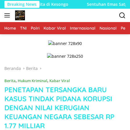
Langsung
 Balita di Kesongo
Breaking News
Sentuhan Emas Satgas TMMD 129 Bojo
ke
konten
Home
TNI
Polri
Kabar Viral
Internasional
Nasional
Peme
Beranda
Berita
Berita
,
Hukum Kriminal
,
Kabar Viral
PENETAPAN TERSANGKA BARU
KASUS TINDAK PIDANA KORUPSI
DENGAN NILAI KERUGIAN
KEUANGAN NEGARA SEBESAR RP
1.77 MILLIAR