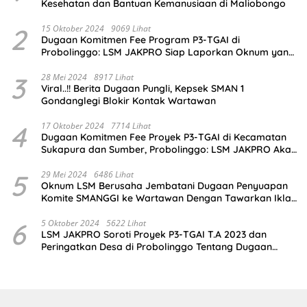
Kesehatan dan Bantuan Kemanusiaan di Maliobongo
2
15 Oktober 2024
9069 Lihat
Dugaan Komitmen Fee Program P3-TGAI di
Probolinggo: LSM JAKPRO Siap Laporkan Oknum yang
Terlibat
3
28 Mei 2024
8917 Lihat
Viral..!! Berita Dugaan Pungli, Kepsek SMAN 1
Gondanglegi Blokir Kontak Wartawan
4
17 Oktober 2024
7714 Lihat
Dugaan Komitmen Fee Proyek P3-TGAI di Kecamatan
Sukapura dan Sumber, Probolinggo: LSM JAKPRO Akan
Ambil Sikap
5
29 Mei 2024
6486 Lihat
Oknum LSM Berusaha Jembatani Dugaan Penyuapan
Komite SMANGGI ke Wartawan Dengan Tawarkan Iklan
2,5 Juta
6
5 Oktober 2024
5622 Lihat
LSM JAKPRO Soroti Proyek P3-TGAI T.A 2023 dan
Peringatkan Desa di Probolinggo Tentang Dugaan
Komitmen Fee Proyek P3-TGAI 2024