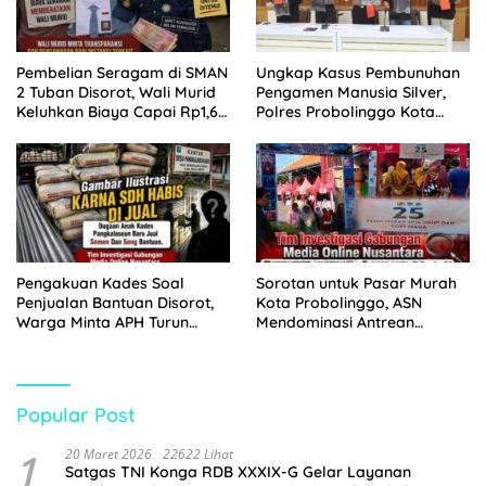
Pembelian Seragam di SMAN
Ungkap Kasus Pembunuhan
2 Tuban Disorot, Wali Murid
Pengamen Manusia Silver,
Keluhkan Biaya Capai Rp1,6
Polres Probolinggo Kota
Juta
Tangkap Dua Pelaku
Pengakuan Kades Soal
Sorotan untuk Pasar Murah
Penjualan Bantuan Disorot,
Kota Probolinggo, ASN
Warga Minta APH Turun
Mendominasi Antrean
Tangan
Pembeli
Popular Post
1
20 Maret 2026
22622 Lihat
Satgas TNI Konga RDB XXXIX-G Gelar Layanan