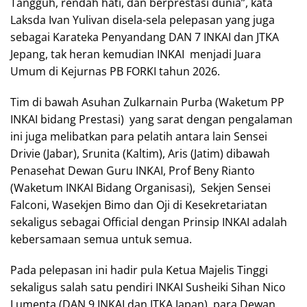
Tangguh, rendah hati, dan berprestasi dunia”, kata
Laksda Ivan Yulivan disela-sela pelepasan yang juga
sebagai Karateka Penyandang DAN 7 INKAI dan JTKA
Jepang, tak heran kemudian INKAI menjadi Juara
Umum di Kejurnas PB FORKI tahun 2026.
Tim di bawah Asuhan Zulkarnain Purba (Waketum PP
INKAI bidang Prestasi) yang sarat dengan pengalaman
ini juga melibatkan para pelatih antara lain Sensei
Drivie (Jabar), Srunita (Kaltim), Aris (Jatim) dibawah
Penasehat Dewan Guru INKAI, Prof Beny Rianto
(Waketum INKAI Bidang Organisasi), Sekjen Sensei
Falconi, Wasekjen Bimo dan Oji di Kesekretariatan
sekaligus sebagai Official dengan Prinsip INKAI adalah
kebersamaan semua untuk semua.
Pada pelepasan ini hadir pula Ketua Majelis Tinggi
sekaligus salah satu pendiri INKAI Susheiki Sihan Nico
Lumenta (DAN 9 INKAI dan JTKA Japan), para Dewan