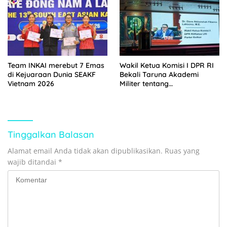
Ada Apa?
Team INKAI merebut 7 Emas
Wakil Ketua Komisi I DPR RI
di Kejuaraan Dunia SEAKF
Bekali Taruna Akademi
Vietnam 2026
Militer tentang
Kepemimpinan Militer Era
Kontemporer
Tinggalkan Balasan
Alamat email Anda tidak akan dipublikasikan.
Ruas yang
wajib ditandai
*