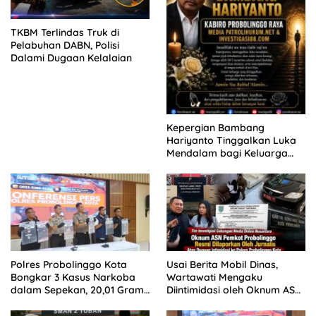
TKBM Terlindas Truk di
Pelabuhan DABN, Polisi
Dalami Dugaan Kelalaian
Kepergian Bambang
Hariyanto Tinggalkan Luka
Mendalam bagi Keluarga
Besar Patrolihukum.net
Polres Probolinggo Kota
Usai Berita Mobil Dinas,
Bongkar 3 Kasus Narkoba
Wartawati Mengaku
dalam Sepekan, 20,01 Gram
Diintimidasi oleh Oknum ASN
Sabu Disita
Pemkot Probolinggo dan
Tempuh Jalur Hukum