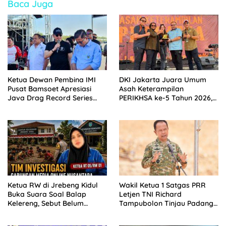
Baca Juga
Ketua Dewan Pembina IMI
DKI Jakarta Juara Umum
Pusat Bamsoet Apresiasi
Asah Keterampilan
Java Drag Record Series
PERIKHSA ke-5 Tahun 2026,
2026 di D.I Yogyakarta,
Bamsoet Harap Perkuat
Dorong Perbanyak
Profesionalisme dan
Kejuaraan Balap Daerah
Semangat Bela Negara
dan Nasional
Ketua RW di Jrebeng Kidul
Wakil Ketua 1 Satgas PRR
Buka Suara Soal Balap
Letjen TNI Richard
Kelereng, Sebut Belum
Tampubolon Tinjau Padang
Pernah Terima Laporan Judi
Sidimpuan dan Tapanuli
Selatan Sumatera Utara.