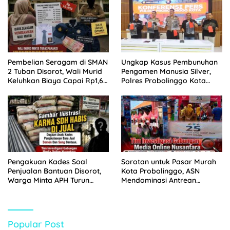
Pembelian Seragam di SMAN
Ungkap Kasus Pembunuhan
2 Tuban Disorot, Wali Murid
Pengamen Manusia Silver,
Keluhkan Biaya Capai Rp1,6
Polres Probolinggo Kota
Juta
Tangkap Dua Pelaku
Pengakuan Kades Soal
Sorotan untuk Pasar Murah
Penjualan Bantuan Disorot,
Kota Probolinggo, ASN
Warga Minta APH Turun
Mendominasi Antrean
Tangan
Pembeli
Popular Post