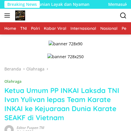
Langsung
Hunian Layak dan Nyaman
Breaking News
Memasuki Fase Finishing: Pe
ke
konten
Home
TNI
Polri
Kabar Viral
Internasional
Nasional
Peme
Beranda
Olahraga
Olahraga
Ketua Umum PP INKAI Laksda TNI
Ivan Yulivan lepas Team Karate
INKAI ke Kejuaraan Dunia Karate
SEAKF di Vietnam
Editor Puspen TNI