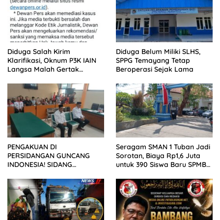
Diduga Salah Kirim
Diduga Belum Miliki SLHS,
Klarifikasi, Oknum P3K IAIN
SPPG Temayang Tetap
Langsa Malah Gertak
Beroperasi Sejak Lama
Wartawan ke Dewan Pers
PENGAKUAN DI
Seragam SMAN 1 Tuban Jadi
PERSIDANGAN GUNCANG
Sorotan, Biaya Rp1,6 Juta
INDONESIA! SIDANG
untuk 390 Siswa Baru SPMB
TUNTUTAN DITUNDA,
2026
KELUARGA KORBAN
MENGAMUK DI PN MALANG