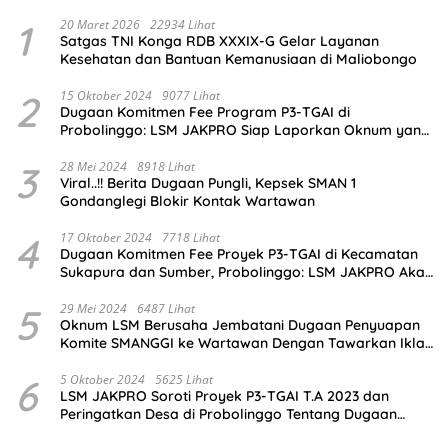
1
20 Maret 2026
22934 Lihat
Satgas TNI Konga RDB XXXIX-G Gelar Layanan
Kesehatan dan Bantuan Kemanusiaan di Maliobongo
2
15 Oktober 2024
9077 Lihat
Dugaan Komitmen Fee Program P3-TGAI di
Probolinggo: LSM JAKPRO Siap Laporkan Oknum yang
Terlibat
3
28 Mei 2024
8918 Lihat
Viral..!! Berita Dugaan Pungli, Kepsek SMAN 1
Gondanglegi Blokir Kontak Wartawan
4
17 Oktober 2024
7718 Lihat
Dugaan Komitmen Fee Proyek P3-TGAI di Kecamatan
Sukapura dan Sumber, Probolinggo: LSM JAKPRO Akan
Ambil Sikap
5
29 Mei 2024
6487 Lihat
Oknum LSM Berusaha Jembatani Dugaan Penyuapan
Komite SMANGGI ke Wartawan Dengan Tawarkan Iklan
2,5 Juta
6
5 Oktober 2024
5625 Lihat
LSM JAKPRO Soroti Proyek P3-TGAI T.A 2023 dan
Peringatkan Desa di Probolinggo Tentang Dugaan
Komitmen Fee Proyek P3-TGAI 2024