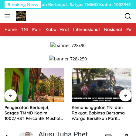
Langsung
njut, Satgas TMMD Kodim 1002/HST Percantik Mushola Desa Awa
Breaking News
ke
konten
Home
TNI
Polri
Kabar Viral
Internasional
Nasional
Peme
Pengecatan Berlanjut,
Kemanunggalan TNI dan
Satgas TMMD Kodim
Rakyat, Babinsa Bersama
1002/HST Percantik Mushola
Warga Bersihkan Parit
Desa Awang
Secara Gotong Royong