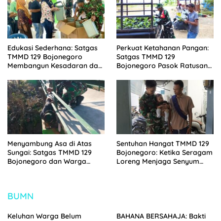
Edukasi Sederhana: Satgas
Perkuat Ketahanan Pangan:
TMMD 129 Bojonegoro
Satgas TMMD 129
Membangun Kesadaran dan
Bojonegoro Pasok Ratusan
Karakter Peduli Lingkungan
Bibit Sayuran untuk Warga
di Kesongo
Kesongo
Menyambung Asa di Atas
Sentuhan Hangat TMMD 129
Sungai: Satgas TMMD 129
Bojonegoro: Ketika Seragam
Bojonegoro dan Warga
Loreng Menjaga Senyum
Wujudkan Jembatan Brang
Sang Balita di Kesongo
Etan
BUMN
Keluhan Warga Belum
BAHANA BERSAHAJA: Bakti