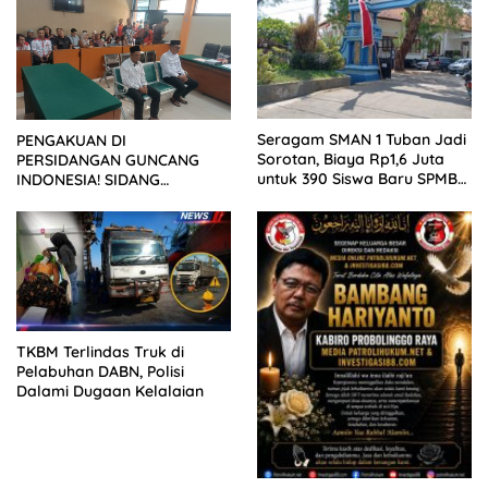
Seragam SMAN 1 Tuban Jadi
PENGAKUAN DI
Sorotan, Biaya Rp1,6 Juta
PERSIDANGAN GUNCANG
untuk 390 Siswa Baru SPMB
INDONESIA! SIDANG
2026
TUNTUTAN DITUNDA,
KELUARGA KORBAN
MENGAMUK DI PN MALANG
TKBM Terlindas Truk di
Pelabuhan DABN, Polisi
Dalami Dugaan Kelalaian