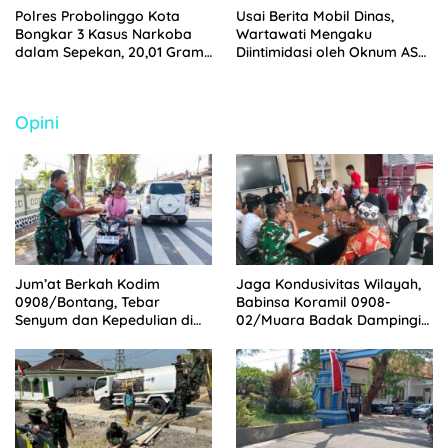
Polres Probolinggo Kota
Usai Berita Mobil Dinas,
Bongkar 3 Kasus Narkoba
Wartawati Mengaku
dalam Sepekan, 20,01 Gram
Diintimidasi oleh Oknum ASN
Sabu Disita
Pemkot Probolinggo dan
Tempuh Jalur Hukum
Opini
Jum’at Berkah Kodim
Jaga Kondusivitas Wilayah,
0908/Bontang, Tebar
Babinsa Koramil 0908-
Senyum dan Kepedulian di
02/Muara Badak Dampingi
Tengah Masyarakat
Mediasi Sengketa Lahan
Warga