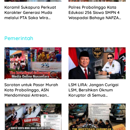
Koramil Sukapura Perkuat
Polres Probolinggo Kota
Karakter Generasi Muda
Edukasi 256 Siswa SMPN 4
melalui PTA Saka Wira
Waspadai Bahaya NAPZA
Kartika
Saat MPLS 2026
Pemerintah
Sorotan untuk Pasar Murah
LSM LIRA: Jangan Curigai
Kota Probolinggo, ASN
LSM, Bersihkan Oknum
Mendominasi Antrean
Koruptor di Semua
Pembeli
Lingkaran Kekuasaan