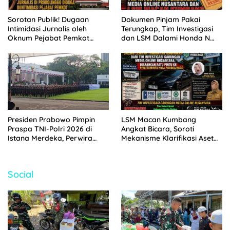
Sorotan Publik! Dugaan
Dokumen Pinjam Pakai
Intimidasi Jurnalis oleh
Terungkap, Tim Investigasi
Oknum Pejabat Pemkot
dan LSM Dalami Honda N
Probolinggo Terekam CCTV
1194 PP Aset Pemkot
Probolinggo
Presiden Prabowo Pimpin
LSM Macan Kumbang
Praspa TNI-Polri 2026 di
Angkat Bicara, Soroti
Istana Merdeka, Perwira
Mekanisme Klarifikasi Aset
Baru Resmi Dilantik
Pemkot Probolinggo di Ping –
Pong
Social