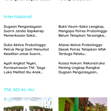
Biaya Seragam dan Peran
Pajarakan Dilaporkan ke
Pengawasan Dinas
Polisi
Pendidikan
Internasional
Dugaan Penganiayaan
Bukti Visum–Saksi Lengkap,
Suarni Janda Sapikerep:
Mengapa Polres Probolinggo
Pemeriksaan Saksi
Belum Tetapkan Tersangka
Menggunung, Polisi
Penganiayaan Suarni?
Probolinggo Segera Gelar
Duka Aktivis Probolinggo:
Aliansi Aktivis Probolinggo
Perkara
Petruk Pergi Saat Menuntut
Desak Polres Tetapkan WNA
Keadilan untuk Suarni
Terduga Pelaku
Sapikerep Probolinggo
Penganiayaan Suarni
sebagai Tersangka
Ayah Angkat Yeyen,
Kuasa Hukum: Rekonstruksi
Purnawirawan TNI: ‘Saya
Penting Ungkap Rangkai
Luka Melihat Ibu Anak
Dugaan Penganiayaan
Binaan Saya Diperlakukan
terhadap Suarni Sapikerep
Begini, Ini Menyakitkan Bagi
Probolinggo
Saya’
TNI, AD-AL-AU