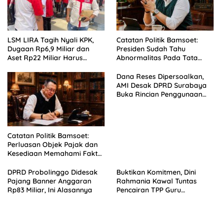
LSM LIRA Tagih Nyali KPK,
Catatan Politik Bamsoet:
Dugaan Rp6,9 Miliar dan
Presiden Sudah Tahu
Aset Rp22 Miliar Harus
Abnormalitas Pada Tata
Berujung Penahanan
Kelola Program Prioritas
Dana Reses Dipersoalkan,
AMI Desak DPRD Surabaya
Buka Rincian Penggunaan
Anggaran
Catatan Politik Bamsoet:
Perluasan Objek Pajak dan
Kesediaan Memahami Fakta
Sosial Ekonomi Rakyat
DPRD Probolinggo Didesak
Buktikan Komitmen, Dini
Pajang Banner Anggaran
Rahmania Kawal Tuntas
Rp83 Miliar, Ini Alasannya
Pencairan TPP Guru
Madrasah Probolinggo yang
Tertahan 8 Tahun