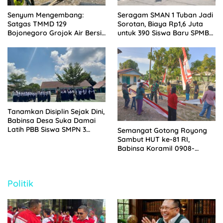
Senyum Mengembang:
Seragam SMAN 1 Tuban Jadi
Satgas TMMD 129
Sorotan, Biaya Rp1,6 Juta
Bojonegoro Grojok Air Bersih
untuk 390 Siswa Baru SPMB
Door to Door di Kesongo
2026
Tanamkan Disiplin Sejak Dini,
Babinsa Desa Suka Damai
Latih PBB Siswa SMPN 3
Semangat Gotong Royong
Muara Badak
Sambut HUT ke-81 RI,
Babinsa Koramil 0908-
01/Loktuan Bersama Warga
Pasang Bendera dan Umbul-
Umbul
Politik