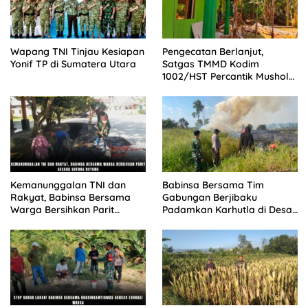
Wapang TNI Tinjau Kesiapan
Pengecatan Berlanjut,
Yonif TP di Sumatera Utara
Satgas TMMD Kodim
1002/HST Percantik Mushola
Desa Awang
Kemanunggalan TNI dan
Babinsa Bersama Tim
Rakyat, Babinsa Bersama
Gabungan Berjibaku
Warga Bersihkan Parit
Padamkan Karhutla di Desa
Secara Gotong Royong
Binturu