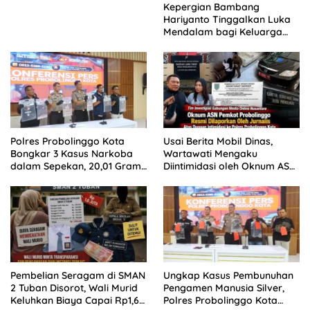
Kepergian Bambang
Hariyanto Tinggalkan Luka
Mendalam bagi Keluarga
Besar Patrolihukum.net
Polres Probolinggo Kota
Usai Berita Mobil Dinas,
Bongkar 3 Kasus Narkoba
Wartawati Mengaku
dalam Sepekan, 20,01 Gram
Diintimidasi oleh Oknum ASN
Sabu Disita
Pemkot Probolinggo dan
Tempuh Jalur Hukum
Pembelian Seragam di SMAN
Ungkap Kasus Pembunuhan
2 Tuban Disorot, Wali Murid
Pengamen Manusia Silver,
Keluhkan Biaya Capai Rp1,6
Polres Probolinggo Kota