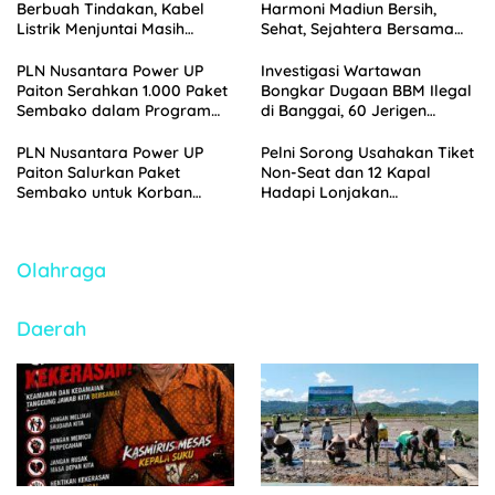
Berbuah Tindakan, Kabel
Harmoni Madiun Bersih,
Listrik Menjuntai Masih
Sehat, Sejahtera Bersama
Ancam Pengguna Jalan
PDAM
PLN Nusantara Power UP
Investigasi Wartawan
Paiton Serahkan 1.000 Paket
Bongkar Dugaan BBM Ilegal
Sembako dalam Program
di Banggai, 60 Jerigen
Berkah Nusantara
Pertalite Diamankan Polisi
Ramadhan 1447 H
PLN Nusantara Power UP
Pelni Sorong Usahakan Tiket
Paiton Salurkan Paket
Non-Seat dan 12 Kapal
Sembako untuk Korban
Hadapi Lonjakan
Banjir di Kabupaten
Penumpang Nataru
Probolinggo
2025/2026
Olahraga
Daerah