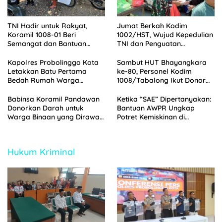
TNI Hadir untuk Rakyat,
Jumat Berkah Kodim
Koramil 1008-01 Beri
1002/HST, Wujud Kepedulian
Semangat dan Bantuan
TNI dan Penguatan
kepada Warga Binaan
Silaturahmi
Kapolres Probolinggo Kota
Sambut HUT Bhayangkara
Letakkan Batu Pertama
ke-80, Personel Kodim
Bedah Rumah Warga
1008/Tabalong Ikut Donor
Tongas, Wujud Kepedulian
Darah di Polres Tabalong
HUT Bhayangkara ke-80
Babinsa Koramil Pandawan
Ketika “SAE” Dipertanyakan:
Donorkan Darah untuk
Bantuan AWPR Ungkap
Warga Binaan yang Dirawat
Potret Kemiskinan di
di RSUD Barabai
Jorongan Probolinggo
Hukum Kriminal