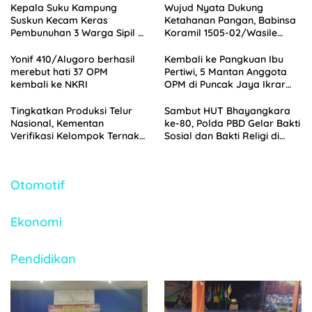
Kepala Suku Kampung
Wujud Nyata Dukung
Suskun Kecam Keras
Ketahanan Pangan, Babinsa
Pembunuhan 3 Warga Sipil di
Koramil 1505-02/Wasile
Yahukimo
Dampingi Penanaman Padi
Yonif 410/Alugoro berhasil
Kembali ke Pangkuan Ibu
merebut hati 37 OPM
Pertiwi, 5 Mantan Anggota
kembali ke NKRI
OPM di Puncak Jaya Ikrar
Setia NKRI
Tingkatkan Produksi Telur
Sambut HUT Bhayangkara
Nasional, Kementan
ke-80, Polda PBD Gelar Bakti
Verifikasi Kelompok Ternak
Sosial dan Bakti Religi di
Penerima Bantuan di
Empat Tempat Ibadah
Jombang
Otomotif
Ekonomi
Pendidikan