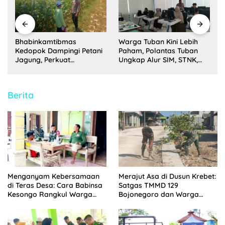
Bhabinkamtibmas
Warga Tuban Kini Lebih
i
Kedopok Dampingi Petani
Paham, Polantas Tuban
Jagung, Perkuat
Ungkap Alur SIM, STNK,
Ketahanan Pangan
dan BPKB
Nasional
Berita
Menganyam Kebersamaan
Merajut Asa di Dusun Krebet:
di Teras Desa: Cara Babinsa
Satgas TMMD 129
Kesongo Rangkul Warga
Bojonegoro dan Warga
Sukseskan TMMD 129
Kompak Perkuat Drainase
Bojonegoro