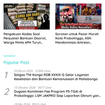
Juta
Tangkap Dua Pelaku
Pengakuan Kades Soal
Sorotan untuk Pasar Murah
Penjualan Bantuan Disorot,
Kota Probolinggo, ASN
Warga Minta APH Turun
Mendominasi Antrean
Tangan
Pembeli
Popular Post
1
20 Maret 2026
22886 Lihat
Satgas TNI Konga RDB XXXIX-G Gelar Layanan
Kesehatan dan Bantuan Kemanusiaan di Maliobongo
2
15 Oktober 2024
9077 Lihat
Dugaan Komitmen Fee Program P3-TGAI di
Probolinggo: LSM JAKPRO Siap Laporkan Oknum yang
Terlibat
28 Mei 2024
8918 Lihat