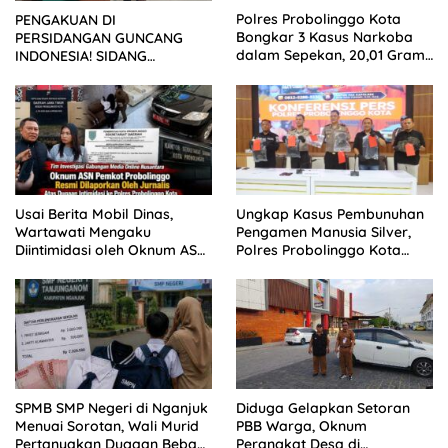
Polres Probolinggo Kota
PENGAKUAN DI
Bongkar 3 Kasus Narkoba
PERSIDANGAN GUNCANG
dalam Sepekan, 20,01 Gram
INDONESIA! SIDANG
Sabu Disita
TUNTUTAN DITUNDA,
KELUARGA KORBAN
MENGAMUK DI PN MALANG
Usai Berita Mobil Dinas,
Ungkap Kasus Pembunuhan
Wartawati Mengaku
Pengamen Manusia Silver,
Diintimidasi oleh Oknum ASN
Polres Probolinggo Kota
Pemkot Probolinggo dan
Tangkap Dua Pelaku
Tempuh Jalur Hukum
SPMB SMP Negeri di Nganjuk
Diduga Gelapkan Setoran
Menuai Sorotan, Wali Murid
PBB Warga, Oknum
Pertanyakan Dugaan Beban
Perangkat Desa di