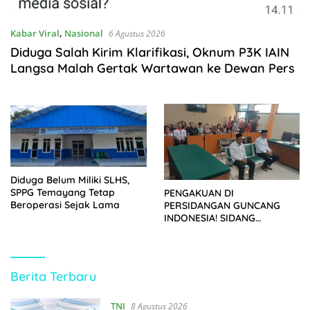
Kabar Viral
,
Nasional
6 Agustus 2026
Diduga Salah Kirim Klarifikasi, Oknum P3K IAIN
Langsa Malah Gertak Wartawan ke Dewan Pers
Diduga Belum Miliki SLHS,
SPPG Temayang Tetap
PENGAKUAN DI
Beroperasi Sejak Lama
PERSIDANGAN GUNCANG
INDONESIA! SIDANG
TUNTUTAN DITUNDA,
KELUARGA KORBAN
MENGAMUK DI PN MALANG
https://kupasberita.net
Berita Terbaru
TNI
8 Agustus 2026