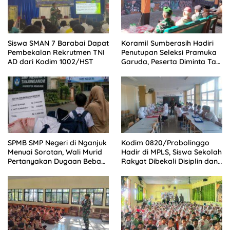
Siswa SMAN 7 Barabai Dapat
Koramil Sumberasih Hadiri
Pembekalan Rekrutmen TNI
Penutupan Seleksi Pramuka
AD dari Kodim 1002/HST
Garuda, Peserta Diminta Tak
Cepat Puas
SPMB SMP Negeri di Nganjuk
Kodim 0820/Probolinggo
Menuai Sorotan, Wali Murid
Hadir di MPLS, Siswa Sekolah
Pertanyakan Dugaan Beban
Rakyat Dibekali Disiplin dan
Biaya Seragam dan Peran
Mental Tangguh
Pengawasan Dinas
Pendidikan