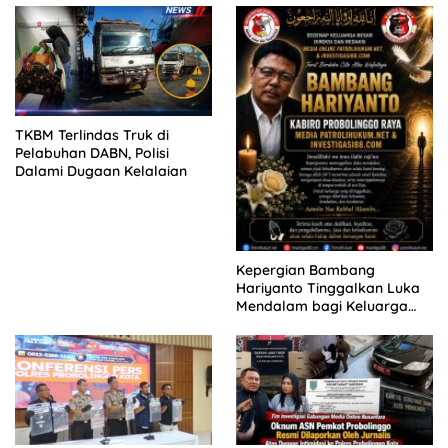
KELUARGA KORBAN
MENGAMUK DI PN MALANG
TKBM Terlindas Truk di
Pelabuhan DABN, Polisi
Dalami Dugaan Kelalaian
Kepergian Bambang
Hariyanto Tinggalkan Luka
Mendalam bagi Keluarga
Besar Patrolihukum.net