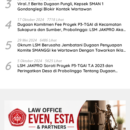
3
Viral..!! Berita Dugaan Pungli, Kepsek SMAN 1
Gondanglegi Blokir Kontak Wartawan
4
17 Oktober 2024
7718 Lihat
Dugaan Komitmen Fee Proyek P3-TGAI di Kecamatan
Sukapura dan Sumber, Probolinggo: LSM JAKPRO Akan
Ambil Sikap
5
29 Mei 2024
6486 Lihat
Oknum LSM Berusaha Jembatani Dugaan Penyuapan
Komite SMANGGI ke Wartawan Dengan Tawarkan Iklan
2,5 Juta
6
5 Oktober 2024
5625 Lihat
LSM JAKPRO Soroti Proyek P3-TGAI T.A 2023 dan
Peringatkan Desa di Probolinggo Tentang Dugaan
Komitmen Fee Proyek P3-TGAI 2024